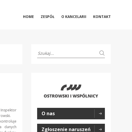
HOME
ZESPÓŁ
O KANCELARII
KONTAKT
Inspektor
O nas
iórowski.
ontroluje
ia danych
Zgłoszenie naruszeń