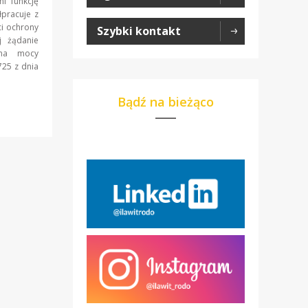
i funkcję
łpracuje z
ci ochrony
Szybki kontakt
j żądanie
 na mocy
725 z dnia
Bądź na bieżąco