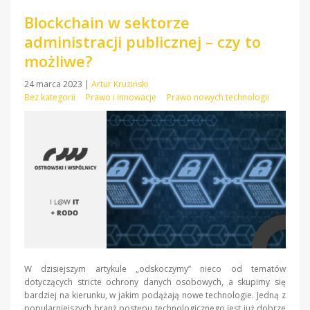
Blockchain w sektorze
administracji publicznej – czy to
możliwe?
24 marca 2023
|
Artur Kruziński
Bez kategorii
Prawo i innowacje
Prawo nowych technologii
W dzisiejszym artykule „odskoczymy” nieco od tematów
dotyczących stricte ochrony danych osobowych, a skupimy się
bardziej na kierunku, w jakim podążają nowe technologie. Jedną z
popularniejszych branż postępu technologicznego jest już dobrze