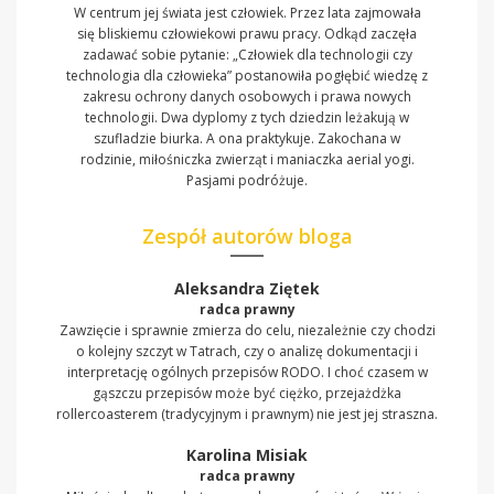
W centrum jej świata jest człowiek. Przez lata zajmowała
się bliskiemu człowiekowi prawu pracy. Odkąd zaczęła
zadawać sobie pytanie: „Człowiek dla technologii czy
technologia dla człowieka” postanowiła pogłębić wiedzę z
zakresu ochrony danych osobowych i prawa nowych
technologii. Dwa dyplomy z tych dziedzin leżakują w
szufladzie biurka. A ona praktykuje. Zakochana w
rodzinie, miłośniczka zwierząt i maniaczka aerial yogi.
Pasjami podróżuje.
Zespół autorów bloga
Aleksandra Ziętek
radca prawny
Zawzięcie i sprawnie zmierza do celu, niezależnie czy chodzi
o kolejny szczyt w Tatrach, czy o analizę dokumentacji i
interpretację ogólnych przepisów RODO. I choć czasem w
gąszczu przepisów może być ciężko, przejażdżka
rollercoasterem (tradycyjnym i prawnym) nie jest jej straszna.
Karolina Misiak
radca prawny