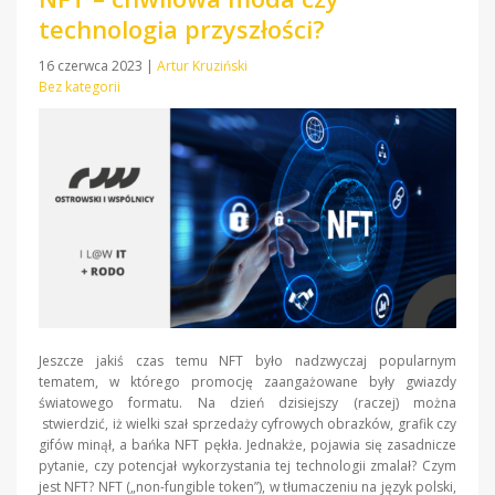
technologia przyszłości?
16 czerwca 2023
|
Artur Kruziński
Bez kategorii
Jeszcze jakiś czas temu NFT było nadzwyczaj popularnym
tematem, w którego promocję zaangażowane były gwiazdy
światowego formatu. Na dzień dzisiejszy (raczej) można
stwierdzić, iż wielki szał sprzedaży cyfrowych obrazków, grafik czy
gifów minął, a bańka NFT pękła. Jednakże, pojawia się zasadnicze
pytanie, czy potencjał wykorzystania tej technologii zmalał? Czym
jest NFT? NFT („non-fungible token”), w tłumaczeniu na język polski,