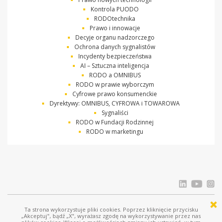
Kontrola PUODO
RODOtechnika
Prawo i innowacje
Decyje organu nadzorczego
Ochrona danych sygnalistów
Incydenty bezpieczeństwa
AI – Sztuczna inteligencja
RODO a OMNIBUS
RODO w prawie wyborczym
Cyfrowe prawo konsumenckie
Dyrektywy: OMNIBUS, CYFROWA i TOWAROWA
Sygnaliści
RODO w Fundacji Rodzinnej
RODO w marketingu
Ta strona wykorzystuje pliki cookies. Poprzez kliknięcie przycisku
© Ostrowski i Wspólnicy |
www.ostrowski.legal
| Wszystkie prawa zastrzeżone
„Akceptuj", bądź „X", wyrażasz zgodę na wykorzystywanie przez nas