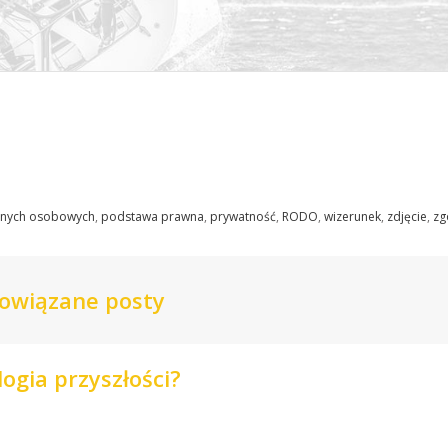
anych osobowych
,
podstawa prawna
,
prywatność
,
RODO
,
wizerunek
,
zdjęcie
,
zg
owiązane posty
ogia przyszłości?