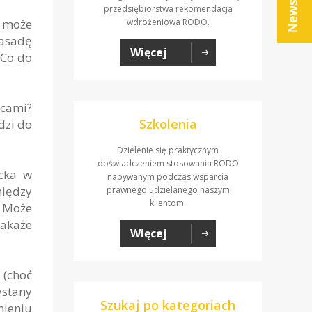
przedsiębiorstwa rekomendacja
h może
wdrożeniowa RODO.
asadę
Więcej
Co do
icami?
Szkolenia
dzi do
Dzielenie się praktycznym
doświadczeniem stosowania RODO
cka w
nabywanym podczas wsparcia
między
prawnego udzielanego naszym
klientom.
. Może
nakaże
Więcej
 (choć
ystany
Szukaj po kategoriach
nieniu