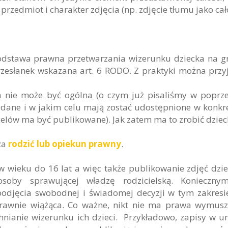
przedmiot i charakter zdjęcia (np. zdjęcie tłumu jako cało
odstawa prawna przetwarzania wizerunku dziecka na g
zesłanek wskazana art. 6 RODO. Z praktyki można przyj
a nie może być ogólna (o czym już pisaliśmy w poprz
kie dane i w jakim celu mają zostać udostępnione w konk
h celów ma być publikowane). Jak zatem ma to zrobić dziec
ża
rodzić lub opiekun prawny
.
 wieku do 16 lat a więc także publikowanie zdjęć dzi
soby sprawującej władzę rodzicielską. Koniecznym
djęcia swobodnej i świadomej decyzji w tym zakresi
rawnie wiążąca. Co ważne, nikt nie ma prawa wymus
hnianie wizerunku ich dzieci. Przykładowo, zapisy w 