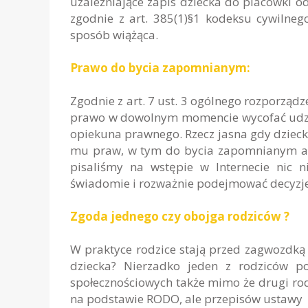
uzależniające zapis dziecka do placówki o
zgodnie z art. 385(1)§1 kodeksu cywilne
sposób wiążąca.
Prawo do bycia zapomnianym:
Zgodnie z art. 7 ust. 3 ogólnego rozporząd
prawo w dowolnym momencie wycofać udzie
opiekuna prawnego. Rzecz jasna gdy dziecko
mu praw, w tym do bycia zapomnianym a w
pisaliśmy na wstępie w Internecie nic n
świadomie i rozważnie podejmować decyzje 
Zgoda jednego czy obojga rodziców ?
W praktyce rodzice stają przed zagwozdką 
dziecka? Nierzadko jeden z rodziców p
społecznościowych także mimo że drugi rodz
na podstawie RODO, ale przepisów ustawy 