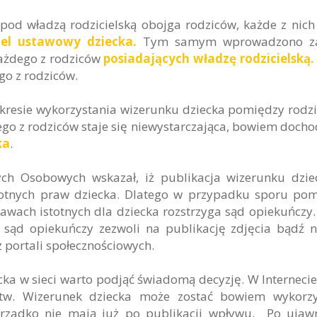
e pod władzą rodzicielską obojga rodziców, każde z nic
iel ustawowy dziecka.
Tym samym wprowadzono z
każdego z rodziców
posiadających władzę rodzicielską.
go z rodziców.
akresie wykorzystania wizerunku dziecka pomiędzy rodz
o z rodziców staje się niewystarczająca, bowiem docho
ka
.
h Osobowych wskazał, iż publikacja wizerunku dzie
stotnych praw dziecka. Dlatego w przypadku sporu po
sprawach istotnych dla dziecka rozstrzyga sąd opiekuńczy
 sąd opiekuńczy zezwoli na publikację zdjęcia bądź 
z portali społecznościowych.
a w sieci warto podjąć świadomą decyzję. W Internecie
ństw. Wizerunek dziecka może zostać bowiem wykorz
ierzadko nie mają już po publikacji wpływu. Po ujaw