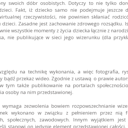
y swoich dóbr osobistych. Dotyczy to nie tylko dor
ieci. Fakt, iż dziecko samo nie podejmuje jeszcze d
rtualnej rzeczywistości, nie powinien skłaniać rodzi
dzieci. Zasadne jest zachowanie zdrowego rozsądku. Is
wnie wszystkie momenty z życia dziecka łącznie z narodz
ka, nie publikujące w sieci jego wizerunku (dla przyk
ględu na technikę wykonania, a więc fotografia, ry
jny bądź przekaz wideo. Zgodnie z ustawą o prawie autor
w tym także publikowanie na portalach społeczności
ia osoby na nim przedstawionej.
Nie wymaga zezwolenia bowiem rozpowszechnianie wiz
runek wykonano w związku z pełnieniem przez nią f
ych, społecznych, zawodowych. Innym wyjątkiem jest
li stanowi on jedynie element przedstawionej całości, 