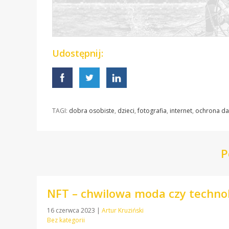
Udostępnij:
TAGI:
dobra osobiste
,
dzieci
,
fotografia
,
internet
,
ochrona d
P
NFT – chwilowa moda czy technol
16 czerwca 2023
|
Artur Kruziński
Bez kategorii