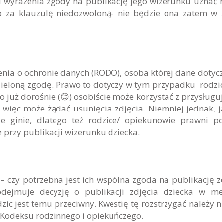
d wyrażenia zgody na publikację jego wizerunku uznać 
go za klauzulę niedozwoloną- nie będzie ona zatem w
zenia o ochronie danych (RODO), osoba której dane dotyc
loną zgodę. Prawo to dotyczy w tym przypadku rodzi
 już dorośnie (😊) osobiście może korzystać z przysługu
ięc może żądać usunięcia zdjęcia. Niemniej jednak, j
ie ginie, dlatego też rodzice/ opiekunowie prawni p
przy publikacji wizerunku dziecka.
– czy potrzebna jest ich wspólna zgoda na publikację z
odejmuje decyzję o publikacji zdjęcia dziecka w m
ic jest temu przeciwny. Kwestię tę rozstrzygać należy ni
Kodeksu rodzinnego i opiekuńczego.