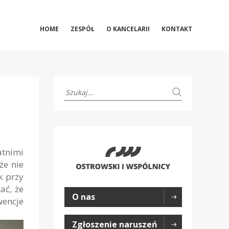
HOME
ZESPÓŁ
O KANCELARII
KONTAKT
atnimi
że nie
k przy
ać, że
O nas
wencje
Zgłoszenie naruszeń