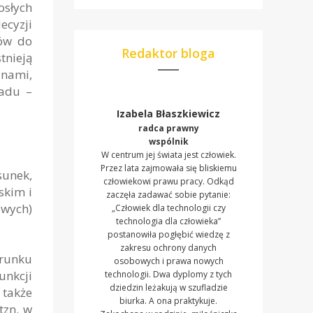
osłych
ecyzji
ców do
Redaktor bloga
tnieją
inami,
ładu –
Izabela Błaszkiewicz
radca prawny
wspólnik
W centrum jej świata jest człowiek.
Przez lata zajmowała się bliskiemu
sunek,
człowiekowi prawu pracy. Odkąd
skim i
zaczęła zadawać sobie pytanie:
owych)
„Człowiek dla technologii czy
technologia dla człowieka”
postanowiła pogłębić wiedzę z
zakresu ochrony danych
erunku
osobowych i prawa nowych
unkcji
technologii. Dwa dyplomy z tych
dziedzin leżakują w szufladzie
 także
biurka. A ona praktykuje.
tzn. w