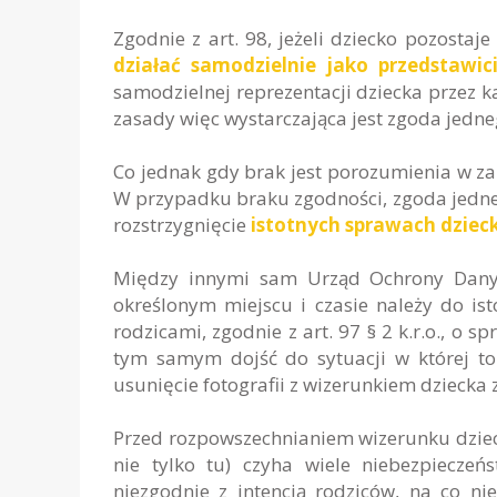
Zgodnie z art. 98, jeżeli dziecko pozostaj
działać samodzielnie jako przedstawic
samodzielnej reprezentacji dziecka przez 
zasady więc wystarczająca jest zgoda jedne
Co jednak gdy brak jest porozumienia w z
W przypadku braku zgodności, zgoda jedneg
rozstrzygnięcie
istotnych sprawach dziec
Między innymi sam Urząd Ochrony Danyc
określonym miejscu i czasie należy do i
rodzicami, zgodnie z art. 97 § 2 k.r.o., o 
tym samym dojść do sytuacji w której to
usunięcie fotografii z wizerunkiem dziecka 
Przed rozpowszechnianiem wizerunku dzieck
nie tylko tu) czyha wiele niebezpiecze
niezgodnie z intencją rodziców, na co n