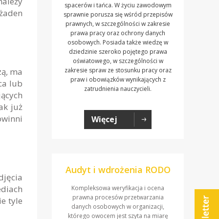
należy
spacerów i tańca. W życiu zawodowym
 żaden
sprawnie porusza się wśród przepisów
prawnych, w szczególności w zakresie
prawa pracy oraz ochrony danych
osobowych. Posiada także wiedzę w
dziedzinie szeroko pojętego prawa
oświatowego, w szczególności w
zą, ma
zakresie spraw ze stosunku pracy oraz
praw i obowiązków wynikających z
ca lub
zatrudnienia nauczycieli.
jących
ak już
owinni
Więcej
Audyt i wdrożenia RODO
djęcia
ediach
Kompleksowa weryfikacja i ocena
prawna procesów przetwarzania
e tyle
danych osobowych w organizacji,
którego owocem jest szyta na miarę