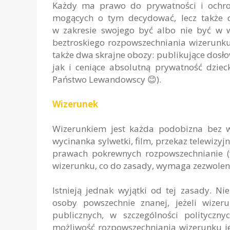
Każdy ma prawo do prywatności i ochron
mogących o tym decydować, lecz także dz
w zakresie swojego być albo nie być w wi
beztroskiego rozpowszechniania wizerunku 
także dwa skrajne obozy: publikujące dosło
jak i ceniące absolutną prywatność dziec
Państwo Lewandowscy 😊).
Wizerunek
Wizerunkiem jest każda podobizna bez wz
wycinanka sylwetki, film, przekaz telewizy
prawach pokrewnych rozpowszechnianie (
wizerunku, co do zasady, wymaga zezwolen
Istnieją jednak wyjątki od tej zasady. 
osoby powszechnie znanej, jeżeli wize
publicznych, w szczególności polityczn
możliwość rozpowszechniania wizerunku jeś