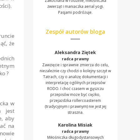
Zakochana w rodzinie, miłośniczka
ści).
zwierząt i maniaczka aerial yogi.
Pasjami podróżuje.
Zespół autorów bloga
runcie
ąć, że
Aleksandra Ziętek
ednich
radca prawny
retnym
Zawzięcie i sprawnie zmierza do celu,
niezależnie czy chodzi o kolejny szczyt w
ko ?
Tatrach, czy o analizę dokumentacji i
interpretację ogólnych przepisów
RODO. I choć czasem w gąszczu
przepisów może być ciężko,
przejażdżka rollercoasterem
ecka w
(tradycyjnym i prawnym) nie jest jej
 jest
straszna.
e, aby
Karolina Misiak
zać na
radca prawny
umowie
Miłośniczka długodystansowych