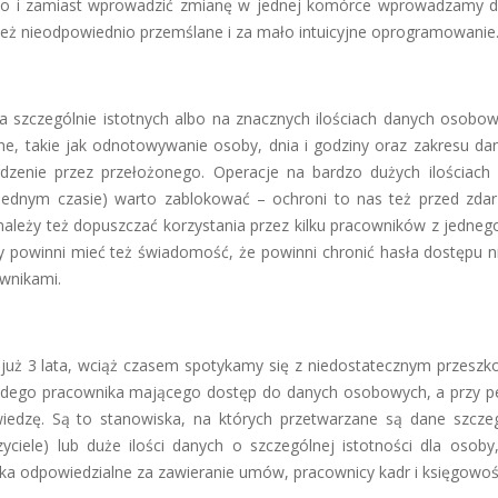
a dużo i zamiast wprowadzić zmianę w jednej komórce wprowadzamy
też nieodpowiednio przemślane i za mało intuicyjne oprogramowanie
a szczególnie istotnych albo na znacznych ilościach danych osobow
, takie jak odnotowywanie osoby, dnia i godziny oraz zakresu da
rdzenie przez przełożonego. Operacje na bardzo dużych ilościach
w jednym czasie) warto zablokować – ochroni to nas też przed zda
ależy też dopuszczać korzystania przez kilku pracowników z jedneg
cy powinni mieć też świadomość, że powinni chronić hasła dostępu ni
wnikami.
uż 3 lata, wciąż czasem spotykamy się z niedostatecznym przeszk
ażdego pracownika mającego dostęp do danych osobowych, a przy 
wiedzę. Są to stanowiska, na których przetwarzane są dane szcze
yciele) lub duże ilości danych o szczególnej istotności dla osoby,
a odpowiedzialne za zawieranie umów, pracownicy kadr i księgowoś