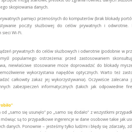
nego skopiowania danych.
prywatnych pamięci przenośnych do komputerów (brak blokady port
stywanie poczty służbowej do celów prywatnych i odwrotnie.
sieci Wi-Fi.
ądzeń prywatnych do celów służbowych i odwrotnie (podobnie w pr
myśl popularnego ostrzeżenia: przed zastosowaniem skonsultu
ństwa, niewłaściwe stosowanie może doprowadzić do blokady mysz
niemożliwienie wykorzystania napędów optycznych. Warto też zas
adzić całkowity zakaz jej wykorzystywania). Oczywiście zalecana j
nych zabezpieczeń informatycznych (takich jak odpowiednie fire
robiło”
ia od „samo się usunęło” po „samo się dodało” z wszystkimi przypa
j mówiąc są to przypadkowe ingerencje w dane osobowe takie jak usu
h danych. Ponownie – jesteśmy tylko ludźmi i błędy się zdarzały, zda