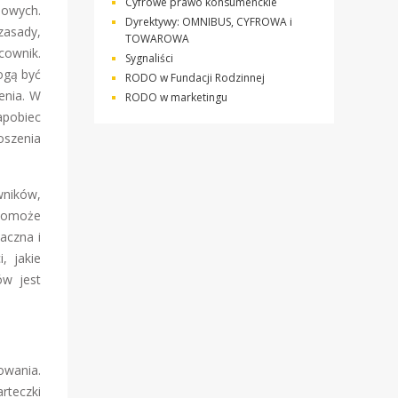
Cyfrowe prawo konsumenckie
bowych.
Dyrektywy: OMNIBUS, CYFROWA i
zasady,
TOWAROWA
cownik.
Sygnaliści
ogą być
RODO w Fundacji Rodzinnej
enia. W
RODO w marketingu
pobiec
oszenia
wników,
 pomoże
aczna i
, jakie
w jest
owania.
rteczki