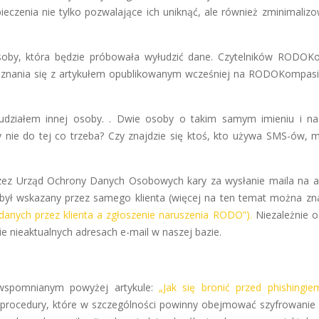
eczenia nie tylko pozwalające ich uniknąć, ale również zminimalizo
osoby, która będzie próbowała wyłudzić dane. Czytelników RODO
znania się z artykułem opublikowanym wcześniej na RODOKompas
 udziałem innej osoby. . Dwie osoby o takim samym imieniu i na
nie do tej co trzeba? Czy znajdzie się ktoś, kto używa SMS-ów, ma
rzez Urząd Ochrony Danych Osobowych kary za wysłanie maila na a
był wskazany przez samego klienta (więcej na ten temat można zn
danych przez klienta a zgłoszenie naruszenia RODO”).
Niezależnie od
ie nieaktualnych adresach e-mail w naszej bazie.
wspomnianym powyżej artykule:
„Jak się bronić przed phishingie
 procedury, które w szczególności powinny obejmować szyfrowanie