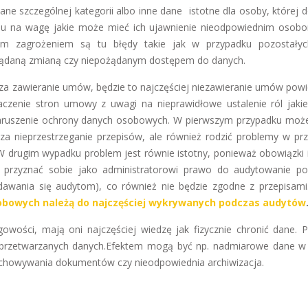
ne szczególnej kategorii albo inne dane istotne dla osoby, której d
du na wagę jakie może mieć ich ujawnienie nieodpowiednim osobo
m zagrożeniem są tu błędy takie jak w przypadku pozostałyc
żądaną zmianą czy niepożądanym dostępem do danych.
 za zawieranie umów, będzie to najczęściej niezawieranie umów powi
zenie stron umowy z uwagi na nieprawidłowe ustalenie ról jakie
naruszenie ochrony danych osobowych. W pierwszym przypadku może
 za nieprzestrzeganie przepisów, ale również rodzić problemy w pr
W drugim wypadku problem jest równie istotny, ponieważ obowiązki 
st przyznać sobie jako administratorowi prawo do audytowanie p
wania się audytom), co również nie będzie zgodne z przepisam
bowych należą do najczęściej wykrywanych podczas audytów
gowości, mają oni najczęściej wiedzę jak fizycznie chronić dane. 
u przetwarzanych danych.Efektem mogą być np. nadmiarowe dane w
zechowywania dokumentów czy nieodpowiednia archiwizacja.