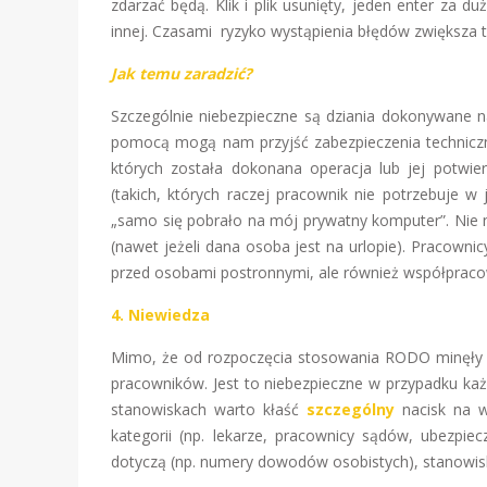
zdarzać będą. Klik i plik usunięty, jeden enter z
innej. Czasami ryzyko wystąpienia błędów zwiększa 
Jak temu zaradzić?
Szczególnie niebezpieczne są dziania dokonywane n
pomocą mogą nam przyjść zabezpieczenia techniczne
których została dokonana operacja lub jej potwie
(takich, których raczej pracownik nie potrzebuje 
„samo się pobrało na mój prywatny komputer”. Nie n
(nawet jeżeli dana osoba jest na urlopie). Pracowni
przed osobami postronnymi, ale również współpraco
4.
Niewiedza
Mimo, że od rozpoczęcia stosowania RODO minęły j
pracowników. Jest to niebezpieczne w przypadku k
stanowiskach warto kłaść
szczególny
nacisk na 
kategorii (np. lekarze, pracownicy sądów, ubezpiecz
dotyczą (np. numery dowodów osobistych), stanowisk