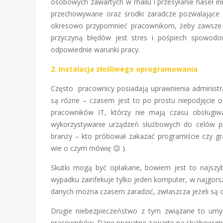
osobowych zawartych w mailu i przesyłanie haseł in
przechowywane oraz środki zaradcze pozwalające n
okresowo przypomnieć pracownikom, żeby zawsze c
przyczyną błędów jest stres i pośpiech spowo
odpowiednie warunki pracy.
2. Instalacja złośliwego oprogramowania
Często pracownicy posiadają uprawnienia administ
są różne – czasem jest to po prostu niepodjęcie o
pracowników IT, którzy nie mają czasu obsługiw
wykorzystywanie urządzeń służbowych do celów p
branży – kto próbował zakazać programiście czy g
wie o czym mówię 😉 ).
Skutki mogą być opłakane, bowiem jest to najszyb
wypadku zainfekuje tylko jeden komputer, w najgorsz
danych można czasem zaradzić, zwłaszcza jeżeli są
Drugie niebezpieczeństwo z tym związane to umyś
pracowników. Dane prywatne zawarte na służbowym s