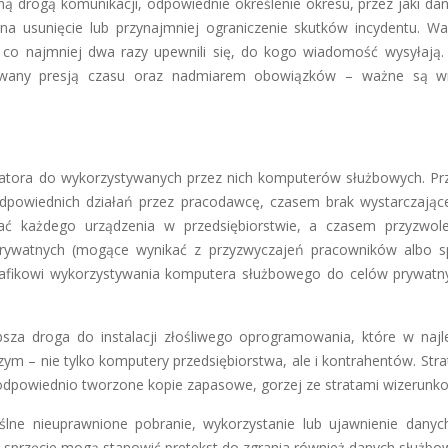
ną drogą komunikacji, odpowiednie określenie okresu, przez jaki da
a usunięcie lub przynajmniej ograniczenie skutków incydentu. Wa
o najmniej dwa razy upewnili się, do kogo wiadomość wysyłają.
dowany presją czasu oraz nadmiarem obowiązków – ważne są wi
ratora do wykorzystywanych przez nich komputerów służbowych. Pr
dpowiednich działań przez pracodawcę, czasem brak wystarczającej
ać każdego urządzenia w przedsiębiorstwie, a czasem przyzwol
rywatnych (mogące wynikać z przyzwyczajeń pracowników albo sp
rafikowi wykorzystywania komputera służbowego do celów prywatn
sza droga do instalacji złośliwego oprogramowania, które w naj
ym – nie tylko komputery przedsiębiorstwa, ale i kontrahentów. Str
 odpowiednio tworzone kopie zapasowe, gorzej ze stratami wizerunk
lne nieuprawnione pobranie, wykorzystanie lub ujawnienie danyc
przęcie mogą stanowić pretekst do zgrania również danych służbo