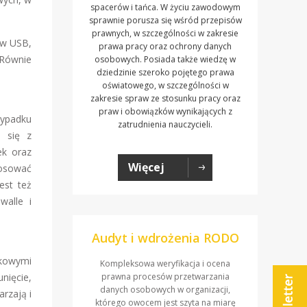
spacerów i tańca. W życiu zawodowym
sprawnie porusza się wśród przepisów
prawnych, w szczególności w zakresie
ów USB,
prawa pracy oraz ochrony danych
 Równie
osobowych. Posiada także wiedzę w
dziedzinie szeroko pojętego prawa
oświatowego, w szczególności w
zakresie spraw ze stosunku pracy oraz
praw i obowiązków wynikających z
zypadku
zatrudnienia nauczycieli.
j się z
ek oraz
Więcej
tosować
est też
walle i
Audyt i wdrożenia RODO
dkowymi
Kompleksowa weryfikacja i ocena
nięcie,
prawna procesów przetwarzania
danych osobowych w organizacji,
rzają i
którego owocem jest szyta na miarę