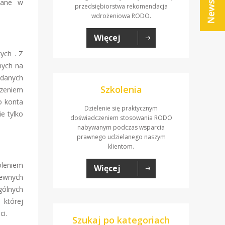
 dane w
przedsiębiorstwa rekomendacja
.
wdrożeniowa RODO.
Więcej
ych . Z
nych na
 danych
Szkolenia
rzeniem
o konta
Dzielenie się praktycznym
e tylko
doświadczeniem stosowania RODO
nabywanym podczas wsparcia
prawnego udzielanego naszym
klientom.
oleniem
Więcej
pewnych
gólnych
 której
ci.
Szukaj po kategoriach