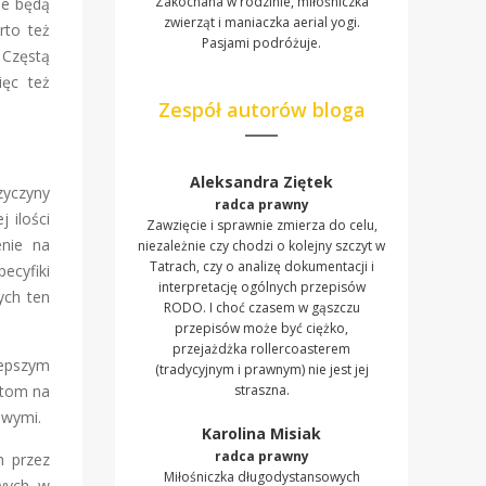
Zakochana w rodzinie, miłośniczka
ne będą
zwierząt i maniaczka aerial yogi.
rto też
Pasjami podróżuje.
 Częstą
ęc też
Zespół autorów bloga
Aleksandra Ziętek
zyczyny
radca prawny
 ilości
Zawzięcie i sprawnie zmierza do celu,
enie na
niezależnie czy chodzi o kolejny szczyt w
Tatrach, czy o analizę dokumentacji i
ecyfiki
interpretację ogólnych przepisów
ych ten
RODO. I choć czasem w gąszczu
przepisów może być ciężko,
przejażdżka rollercoasterem
lepszym
(tradycyjnym i prawnym) nie jest jej
atom na
straszna.
owymi.
Karolina Misiak
radca prawny
h przez
Miłośniczka długodystansowych
wych, w