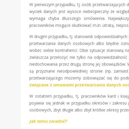
W pierwszym przypadku, tj. osób przetwarzających da
wyciek danych jest wysoce niebezpieczny ze wzglę
wymaga chyba dłuższego omówienia. Największy
pracowników mogące skutkować m.in. utratą, niepo
W drugim przypadku, tj. stanowisk odpowiedzialnych
przetwarzania danych osobowych albo błędne oznac
wobec siebie kontrahenci. Obie sytuacje stanowią 
zwłaszcza przełożyć nie tylko na odpowiedzialność
niedochowania przez drugą stronę jej obowiązków. 
są przyznane nieodpowiedniej stronie (np. zamia
przetwarzającego możemy zobowiązać się do podda
związane z umowami przetwarzania danych oso
W ostatnim przypadku, tj. pracowników kard i księ
pojawia się jednak w przypadku okresów i zakres
osobowych, zbyt długie albo zbyt krótkie okresy pr
Jak temu zaradzić?