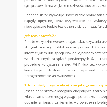
tym pracownik ma większe możliwości niepostrzeżo
Podobne skutki wywołuje umożliwienie podłączania 
napędy optyczne) oraz przyzwolenie na wykorzy
niebezpieczne będzie też łączenie się do niezaufanych 
Jak temu zaradzić?
Przede wszystkim wprowadzając zakaz używania urz
skrzynek e-mail). Zablokowanie portów USB (w 
informatykiem lub specjalistą od cyberbezpiecze
wszelkich innych urządzeń peryferyjnych 😊) i u
procedurę korzystania z sieci Wi-Fi (lub tez wprow
konsultacja z działem IT w celu wprowadzenia in
oprogramowanie antywirusowe).
3. Inne błędy, często określane jako „samo się z
Jest to dość szeroka kategoria obejmująca zdarzen
zdarzeniami, które mogą wystąpić po drodze. Inacze
dodanie, zmiana, przeniesienie, wprowadzenie błędnyc