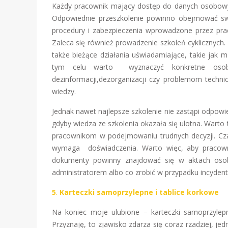
Każdy pracownik mający dostęp do danych osobow
Odpowiednie przeszkolenie powinno obejmować sw
procedury i zabezpieczenia wprowadzone przez pra
Zaleca się również prowadzenie szkoleń cykliczny
także bieżące działania uświadamiające, takie jak
tym celu warto wyznaczyć konkretne osoby 
dezinformacji,dezorganizacji czy problemom techni
wiedzy.
Jednak nawet najlepsze szkolenie nie zastąpi odpowi
gdyby wiedza ze szkolenia okazała się ulotna. War
pracownikom w podejmowaniu trudnych decyzji. Czas
wymaga doświadczenia. Warto więc, aby pracownicy
dokumenty powinny znajdować się w aktach oso
administratorem albo co zrobić w przypadku incydent
5
.
Karteczki samoprzylepne i tablice korkowe
Na koniec moje ulubione – karteczki samoprzylep
Przyznaję, to zjawisko zdarza się coraz rzadziej, je