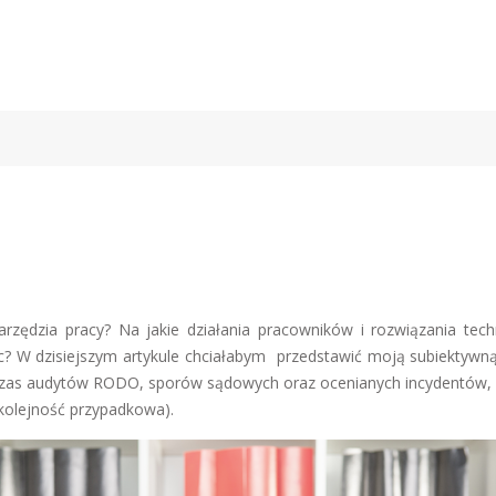
rzędzia pracy? Na jakie działania pracowników i rozwiązania tech
c? W dzisiejszym artykule chciałabym przedstawić moją subiektywną 
odczas audytów RODO, sporów sądowych oraz ocenianych incydentów, 
kolejność przypadkowa).