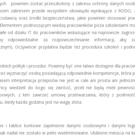
ych powinien zostać przeszkolony z zakresu ochrony danych oso
oim zakresem przede wszystkim obowiązki wynikające z RODO, 
codawcę oraz środki bezpieczeństwa, jakie powinien stosować pra
ch. Elementem podnoszącym wiedzę pracowników poza szkoleniami m
 maile od działu IT do pracowników wskazujące na najnowsze zagroż
odpowiedzialne za rozpowszechnianie informacji, aby za
cznym). Oczywiście przydatna będzie też procedura szkoleń i podn
ednich polityk i procedur. Powinny być one łatwo dostępne dla praco
to też wyznaczyć osobę posiadającą odpowiednie kompetencje, która
em interpretacja przepisów nie jest w cale ani prosta ani jednozn
 wiedzieli do kogo się zwrócić, jeżeli nie będą mieli pewności
bowych, z kim zawrzeć umowę przetwarzania, który z podmiotó
u, kiedy każda godzina jest na wagę złota.
ne i tablice korkowe zapełnione danymi osobowymi i danymi log
dnak nadal nie zostało w pełni wyeliminowane. Ulubione miejsca na ka