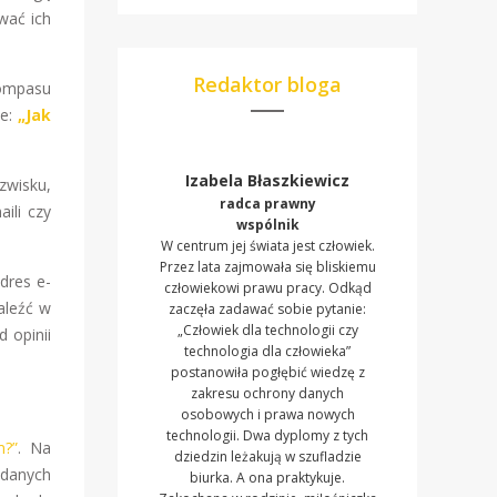
wać ich
Redaktor bloga
Kompasu
ie:
„Jak
Izabela Błaszkiewicz
zwisku,
radca prawny
ili czy
wspólnik
W centrum jej świata jest człowiek.
Przez lata zajmowała się bliskiemu
dres e-
człowiekowi prawu pracy. Odkąd
aleźć w
zaczęła zadawać sobie pytanie:
„Człowiek dla technologii czy
 opinii
technologia dla człowieka”
postanowiła pogłębić wiedzę z
zakresu ochrony danych
osobowych i prawa nowych
technologii. Dwa dyplomy z tych
m?”
. Na
dziedzin leżakują w szufladzie
 danych
biurka. A ona praktykuje.