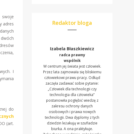
e swoje
Redaktor bloga
y adres
 danych
h dwóch
adresów
Izabela Błaszkiewicz
czenia,
radca prawny
wspólnik
W centrum jej świata jest człowiek.
wych. I
Przez lata zajmowała się bliskiemu
człowiekowi prawu pracy. Odkąd
zymania
zaczęła zadawać sobie pytanie:
„Człowiek dla technologii czy
technologia dla człowieka”
postanowiła pogłębić wiedzę z
zakresu ochrony danych
znej do
osobowych i prawa nowych
cznych
technologii. Dwa dyplomy z tych
O (art.
dziedzin leżakują w szufladzie
biurka. A ona praktykuje.