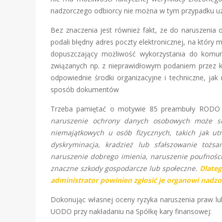
nadzorczego odbiorcy nie można w tym przypadku uz
Bez znaczenia jest również fakt, że do naruszenia 
podali błędny adres poczty elektronicznej, na który
dopuszczający możliwość wykorzystania do komuni
związanych np. z nieprawidłowym podaniem przez klie
odpowiednie środki organizacyjne i techniczne, jak
sposób dokumentów
Trzeba pamiętać o motywie 85 preambuły RODO 
naruszenie ochrony danych osobowych może sk
niemajątkowych u osób fizycznych, takich jak u
dyskryminacja, kradzież lub sfałszowanie tożsa
naruszenie dobrego imienia, naruszenie poufnoś
znaczne szkody gospodarcze lub społeczne.
Dlate
administrator powinien zgłosić je organowi nadz
Dokonując własnej oceny ryzyka naruszenia praw lub
UODO przy nakładaniu na Spółkę kary finansowej: