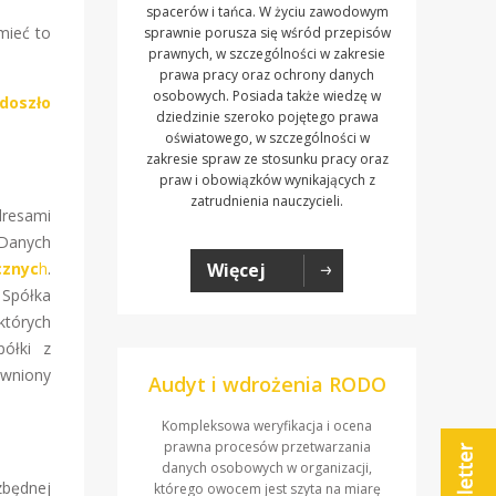
spacerów i tańca. W życiu zawodowym
mieć to
sprawnie porusza się wśród przepisów
prawnych, w szczególności w zakresie
prawa pracy oraz ochrony danych
osobowych. Posiada także wiedzę w
doszło
dziedzinie szeroko pojętego prawa
oświatowego, w szczególności w
zakresie spraw ze stosunku pracy oraz
praw i obowiązków wynikających z
zatrudnienia nauczycieli.
dresami
 Danych
cznyc
h
.
Więcej
 Spółka
których
półki z
awniony
Audyt i wdrożenia RODO
Kompleksowa weryfikacja i ocena
prawna procesów przetwarzania
danych osobowych w organizacji,
zbędnej
którego owocem jest szyta na miarę