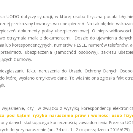
zesa UODO dotyczy sytuacji, w której osoba fizyczna podała błędni
icznej przekazany towarzystwu ubezpieczeń. Na tak błędnie wskazan
zpieczeń dokumenty polisy ubezpieczeniowej. O nieprawidłowości
owo otrzymała maila z dokumentami. Doszło do ujawnienia danyc
ania lub korespondencyjnych, numerów PESEL, numerów telefonów, 
h przedmiotu ubezpieczenia (samochód osobowy), zakresu ubezpie
ających z umowy.
niezgłaszaniu faktu naruszenia do Urzędu Ochrony Danych Osobo
do której wysłano omyłkowe dane. To właśnie ona zgłosiła fakt otr
ędu.
wyjaśnienie, czy w związku z wysyłką korespondencji elektronic
iza pod kątem ryzyka naruszenia praw i wolności osób fizy
hrony danych skutkującego koniecznością zawiadomienia Prezesa UOD
rych dotyczy naruszenie (art. 34 ust. 1 i 2 rozporządzenia 2016/679).