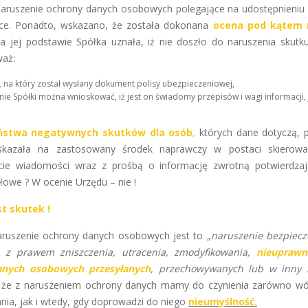
 naruszenie ochrony danych osobowych polegające na udostępnieniu
ce. Ponadto, wskazano, że została dokonana
ocena pod kątem 
Na jej podstawie Spółka uznała, iż nie doszło do naruszenia skutk
waż:
,
na który został wysłany dokument polisy ubezpieczeniowej,
nie Spółki można wnioskować, iż jest on świadomy przepisów i wagi informacji, 
ństwa negatywnych skutków dla osób
,
których dane dotyczą, 
wskazała na zastosowany środek naprawczy w postaci skierowa
cie wiadomości wraz z prośbą o informację zwrotną potwierdzaj
łowe ? W ocenie Urzędu – nie !
st skutek !
naruszenie ochrony danych osobowych jest to „
naruszenie bezpiec
z prawem zniszczenia, utracenia, zmodyfikowania,
nieuprawn
anych osobowych przesyłanych
, przechowywanych lub w inny 
, że z naruszeniem ochrony danych mamy do czynienia zarówno w
nia, jak i wtedy, gdy doprowadzi do niego
nieumyślność.