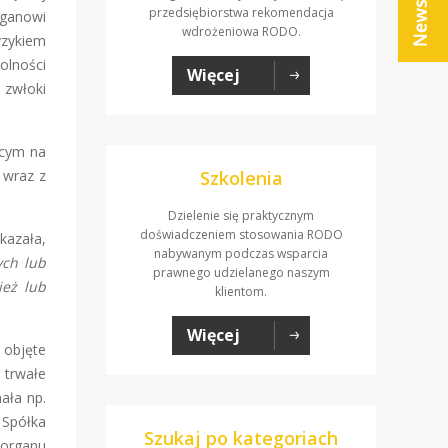
przedsiębiorstwa rekomendacja
rganowi
wdrożeniowa RODO.
yzykiem
olności
Więcej
 zwłoki
ącym na
 wraz z
Szkolenia
Dzielenie się praktycznym
doświadczeniem stosowania RODO
kazała,
nabywanym podczas wsparcia
ych lub
prawnego udzielanego naszym
ież lub
klientom.
Więcej
 objęte
 trwałe
ała np.
 Spółka
Szukaj po kategoriach
 organu