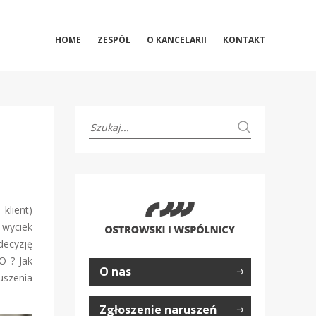
HOME
ZESPÓŁ
O KANCELARII
KONTAKT
klient)
 wyciek
decyzję
O ? Jak
O nas
uszenia
Zgłoszenie naruszeń