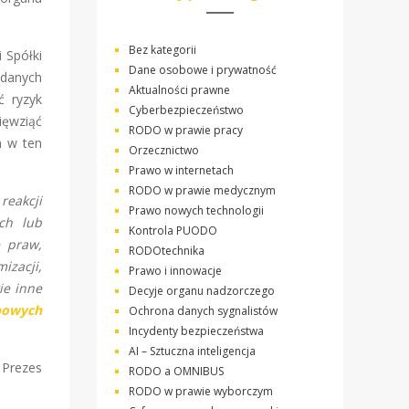
Bez kategorii
 Spółki
Dane osobowe i prywatność
 danych
Aktualności prawne
ć ryzyk
Cyberbezpieczeństwo
ięwziąć
RODO w prawie pracy
h w ten
Orzecznictwo
Prawo w internetach
RODO w prawie medycznym
reakcji
Prawo nowych technologii
ch lub
Kontrola PUODO
e praw,
RODOtechnika
izacji,
Prawo i innowacje
ie inne
Decyje organu nadzorczego
obowych
Ochrona danych sygnalistów
Incydenty bezpieczeństwa
AI – Sztuczna inteligencja
 Prezes
RODO a OMNIBUS
RODO w prawie wyborczym