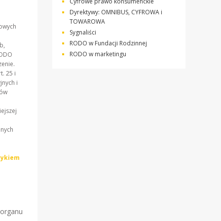
Cyfrowe prawo konsumenckie
Dyrektywy: OMNIBUS, CYFROWA i
TOWAROWA
bowych
Sygnaliści
RODO w Fundacji Rodzinnej
b,
RODO w marketingu
 UODO
zenie.
. 25 i
nych i
ków
ejszej
lnych
zykiem
organu