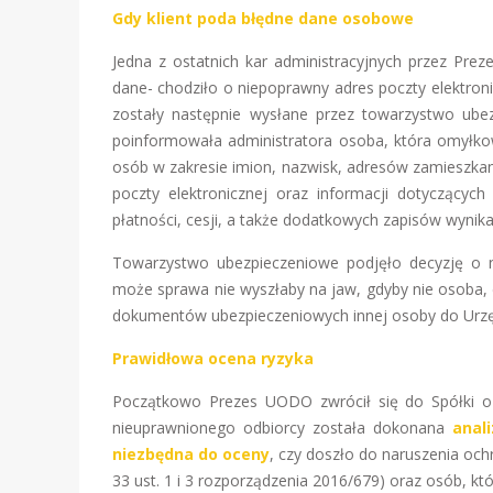
Gdy klient poda błędne dane osobowe
Jedna z ostatnich kar administracyjnych przez Pre
dane- chodziło o niepoprawny adres poczty elektron
zostały następnie wysłane przez towarzystwo ube
poinformowała administratora osoba, która omyłk
osób w zakresie imion, nazwisk, adresów zamieszk
poczty elektronicznej oraz informacji dotyczącyc
płatności, cesji, a także dodatkowych zapisów wynik
Towarzystwo ubezpieczeniowe podjęło decyzję o 
może sprawa nie wyszłaby na jaw, gdyby nie osoba, 
dokumentów ubezpieczeniowych innej osoby do Urz
Prawidłowa ocena ryzyka
Początkowo Prezes UODO zwrócił się do Spółki o 
nieuprawnionego odbiorcy została dokonana
anal
niezbędna do oceny
, czy doszło do naruszenia oc
33 ust. 1 i 3 rozporządzenia 2016/679) oraz osób, któ