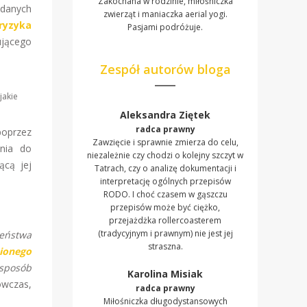
Zakochana w rodzinie, miłośniczka
 danych
zwierząt i maniaczka aerial yogi.
ryzyka
Pasjami podróżuje.
ującego
Zespół autorów bloga
jakie
Aleksandra Ziętek
radca prawny
poprzez
Zawzięcie i sprawnie zmierza do celu,
nia do
niezależnie czy chodzi o kolejny szczyt w
ącą jej
Tatrach, czy o analizę dokumentacji i
interpretację ogólnych przepisów
RODO. I choć czasem w gąszczu
przepisów może być ciężko,
przejażdżka rollercoasterem
(tradycyjnym i prawnym) nie jest jej
zeństwa
straszna.
ionego
sposób
Karolina Misiak
ówczas,
radca prawny
Miłośniczka długodystansowych