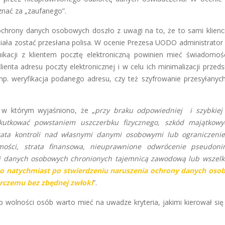
nać za „zaufanego”.
ochrony danych osobowych doszło z uwagi na to, że to sami klienci
 miała zostać przesłana polisa. W ocenie Prezesa UODO administrator
kacji z klientem pocztę elektroniczną powinien mieć świadomoś
nta adresu poczty elektronicznej i w celu ich minimalizacji przeds
 np. weryfikacja podanego adresu, czy też szyfrowanie przesyłanyc
w którym wyjaśniono, że „
przy braku odpowiedniej i szybkiej 
utkować powstaniem uszczerbku fizycznego, szkód majątkowy
trata kontroli nad własnymi danymi osobowymi lub ograniczeni
mości, strata finansowa, nieuprawnione odwrócenie pseudonim
ci danych osobowych chronionych tajemnicą zawodową lub wszelk
go natychmiast po stwierdzeniu naruszenia ochrony danych os
orczemu bez zbędnej zwłoki
”.
 wolności osób warto mieć na uwadze kryteria, jakimi kierował się