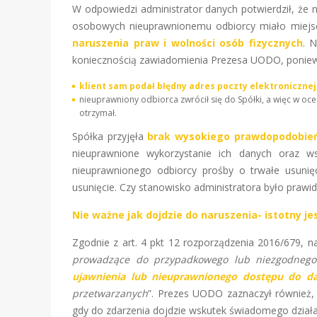
W odpowiedzi administrator danych potwierdził, że
osobowych nieuprawnionemu odbiorcy miało miejs
naruszenia praw i wolności osób fizycznych
. 
koniecznością zawiadomienia Prezesa UODO, ponie
klient sam podał błędny adres poczty elektronicznej
nieuprawniony odbiorca zwrócił się do Spółki, a więc w oce
otrzymał.
Spółka przyjęła
brak wysokiego prawdopodobie
nieuprawnione wykorzystanie ich danych oraz 
nieuprawnionego odbiorcy prośby o trwałe usunię
usunięcie. Czy stanowisko administratora było prawid
Nie ważne jak dojdzie do naruszenia- istotny je
Zgodnie z art. 4 pkt 12 rozporządzenia 2016/679, 
prowadzące do przypadkowego lub niezgodnego 
ujawnienia lub nieuprawnionego dostępu do d
przetwarzanych
”. Prezes UODO zaznaczył również
gdy do zdarzenia dojdzie wskutek świadomego działa