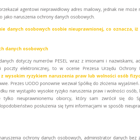
 przekazał agentowi nieprawidłowy adres mailowy, jednak nie może 
go jako naruszenia ochrony danych osobowych.
ie danych osobowych osobie nieuprawnionej, co oznacza, iż 
nych danych osobowych
 danych dotyczy numerów PESEL wraz z imionami i nazwiskami, a
i poczty elektronicznej, to w ocenie Prezesa Urzędu Ochrony
 z wysokim ryzykiem naruszenia praw lub wolności osób fizy
rawie. Prezes UODO ponownie wezwał Spółkę do złożenia wyjaśnień.
ku nie wystąpiło wysokie ryzyko naruszenia praw i wolności osób, 
 tylko nieuprawnionemu obiorcy, który sam zwrócił się do S
dopodobieństwo posłużenia się tymi informacjami w sposób nieupr
 naruszenia ochrony danych osobowych, administrator danych bez 