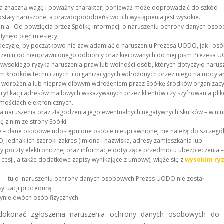
 ma znaczną wagę i poważny charakter, ponieważ może doprowadzić do szkód
stały naruszone, a prawdopodobieństwo ich wystąpienia jest wysokie.
zenia. Od powzięcia przez Spółkę informacji o naruszeniu ochrony danych oso
łynęło pięć miesięcy;
decyzję, by początkowo nie zawiadamiać o naruszeniu Prezesa UODO, jak i osó
arzeniu od nieuprawnionego odbiorcy oraz kierowanych do niej pism Prezesa
e wysokiego ryzyka naruszenia praw lub wolności osób, których dotyczyło narus
m środków technicznych i organizacyjnych wdrożonych przez niego na mocy art
m wdrożenia lub nieprawidłowym wdrożeniem przez Spółkę środków organizacyj
eryfikacji adresów mailowych wskazywanych przez klientów czy szyfrowania pli
mościach elektronicznych.
 naruszenia oraz złagodzenia jego ewentualnych negatywnych skutków – w nini
z nim ze strony Spółki.
e – dane osobowe udostępnione osobie nieuprawnionej nie należą do szczegó
 jednak ich szeroki zakres (imiona i nazwiska, adresy zamieszkania lub
 poczty elektronicznej oraz informacje dotyczące przedmiotu ubezpieczenia –
esji, a także dodatkowe zapisy wynikające z umowy), wiąże się z
wysokim ry
iu – tu o naruszeniu ochrony danych osobowych Prezes UODO nie został
ytuacji procedurą.
edynie dwóch osób fizycznych.
 dokonać zgłoszenia naruszenia ochrony danych osobowych do 