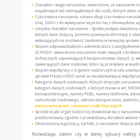
Charakter i waga naruszenia- stwierdzone, że naruszenie
majątkowych lub niemajątkowych dla osób, których dane zo
Czas trwania naruszenia- uznano długi czas trwania narus
(maj 2020 r.) do wywiązania się przez nią z obowiązków, up
Umyślny charakter naruszenia – Spółka podjęła świadomą 
których dane dotyczą, pomimo powzięcia informacji o zd
wskazujących na możliwość zaistnienia w niniejszej sprawi
Stopień odpowiedzialności administratora z uwzględnienie
32 RODO- stwierdzone naruszenie miało związek z brakie
technicznych zapewniających bezpieczeństwo danych, tj. w
zawierających dane osobowe, które są przesyłane w wiado
Stopień współpracy z organem nadzorczym w celu usunięcia
sprawie Prezes UODO uznał za niezadowalającą współpracę 
Kategorie danych osobowych, których dotyczyło naruszeni
kategorii danych osobowych, o których mowa w art. 9 RODO,
korespondencyjne, numery PESEL, numery telefonów, adresy
samochodu osobowego, zakresu ubezpieczenia, płatności, c
naruszenia praw i wolności osób fizycznych
.
Sposób w jaki organ nadzorczy dowiedział się o naruszen
poinformowany zgodnie z przewidzianą dla takich właśnie s
Okolicznością łagodzącą, był fakt, iż naruszenie dotyczy j
Rozważając zatem czy w danej sytuacji należy