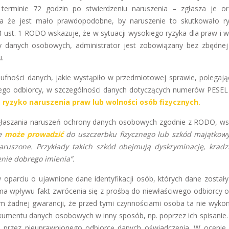
 terminie 72 godzin po stwierdzeniu naruszenia – zgłasza je o
a że jest mało prawdopodobne, by naruszenie to skutkowało r
34 ust. 1 RODO wskazuje, że w sytuacji wysokiego ryzyka dla praw i w
y danych osobowych, administrator jest zobowiązany bez zbędnej
u.
fności danych, jakie wystąpiło w przedmiotowej sprawie, polegaj
nego odbiorcy, w szczególności danych dotyczących numerów PESEL
 ryzyko naruszenia praw lub wolności osób fizycznych.
głaszania naruszeń ochrony danych osobowych zgodnie z RODO, ws
ie
może prowadzić
do uszczerbku fizycznego lub szkód majątkow
aruszone. Przykłady takich szkód obejmują dyskryminację, kradz
enie dobrego imienia”.
 oparciu o ujawnione dane identyfikacji osób, których dane zostały
 wpływu fakt zwrócenia się z prośbą do niewłaściwego odbiorcy o
m żadnej gwarancji, że przed tymi czynnościami osoba ta nie wykon
 dokumentu danych osobowych w inny sposób, np. poprzez ich spisanie.
go przez nieuprawnionego odbiorcę danych oświadczenia. W ocenie