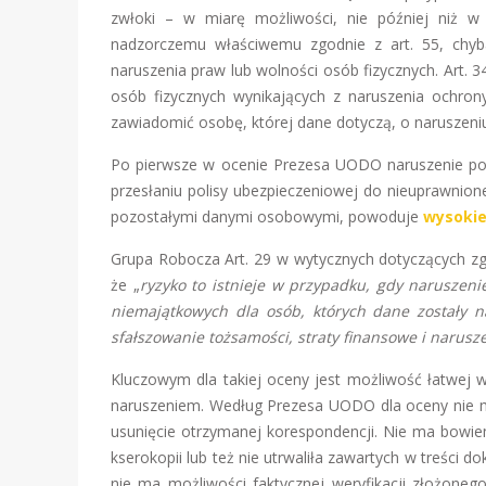
zwłoki – w miarę możliwości, nie później niż w
nadzorczemu właściwemu zgodnie z art. 55, chyb
naruszenia praw lub wolności osób fizycznych. Art. 
osób fizycznych wynikających z naruszenia ochron
zawiadomić osobę, której dane dotyczą, o naruszeni
Po pierwsze w ocenie Prezesa UODO naruszenie pou
przesłaniu polisy ubezpieczeniowej do nieuprawnio
pozostałymi danymi osobowymi, powoduje
wysokie
Grupa Robocza Art. 29 w wytycznych dotyczących z
że „
ryzyko to istnieje w przypadku, gdy naruszen
niemajątkowych dla osób, których dane zostały n
sfałszowanie tożsamości, straty finansowe i narusz
Kluczowym dla takiej oceny jest możliwość łatwej w
naruszeniem. Według Prezesa UODO dla oceny nie ma
usunięcie otrzymanej korespondencji. Nie ma bowie
kserokopii lub też nie utrwaliła zawartych w treści
nie ma możliwości faktycznej weryfikacji złożone