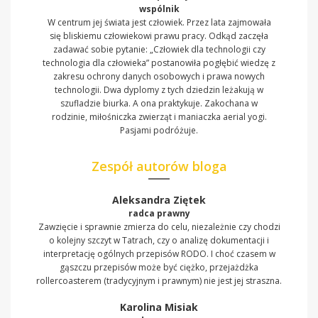
wspólnik
W centrum jej świata jest człowiek. Przez lata zajmowała
się bliskiemu człowiekowi prawu pracy. Odkąd zaczęła
zadawać sobie pytanie: „Człowiek dla technologii czy
technologia dla człowieka” postanowiła pogłębić wiedzę z
zakresu ochrony danych osobowych i prawa nowych
technologii. Dwa dyplomy z tych dziedzin leżakują w
szufladzie biurka. A ona praktykuje. Zakochana w
rodzinie, miłośniczka zwierząt i maniaczka aerial yogi.
Pasjami podróżuje.
Zespół autorów bloga
Aleksandra Ziętek
radca prawny
Zawzięcie i sprawnie zmierza do celu, niezależnie czy chodzi
o kolejny szczyt w Tatrach, czy o analizę dokumentacji i
interpretację ogólnych przepisów RODO. I choć czasem w
gąszczu przepisów może być ciężko, przejażdżka
rollercoasterem (tradycyjnym i prawnym) nie jest jej straszna.
Karolina Misiak