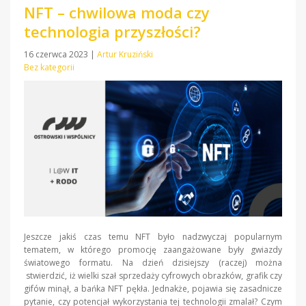
NFT – chwilowa moda czy
technologia przyszłości?
16 czerwca 2023
|
Artur Kruziński
Bez kategorii
Jeszcze jakiś czas temu NFT było nadzwyczaj popularnym
tematem, w którego promocję zaangażowane były gwiazdy
światowego formatu. Na dzień dzisiejszy (raczej) można
stwierdzić, iż wielki szał sprzedaży cyfrowych obrazków, grafik czy
gifów minął, a bańka NFT pękła. Jednakże, pojawia się zasadnicze
pytanie, czy potencjał wykorzystania tej technologii zmalał? Czym