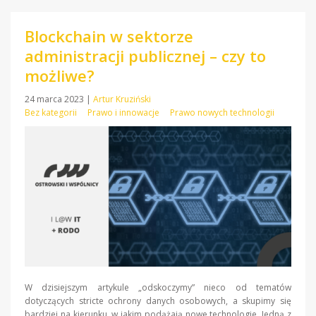
Blockchain w sektorze
administracji publicznej – czy to
możliwe?
24 marca 2023
|
Artur Kruziński
Bez kategorii
Prawo i innowacje
Prawo nowych technologii
W dzisiejszym artykule „odskoczymy” nieco od tematów
dotyczących stricte ochrony danych osobowych, a skupimy się
bardziej na kierunku, w jakim podążają nowe technologie. Jedną z