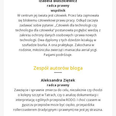
Izabela Błaszkiewicz
radca prawny
wspólnik
W centrum jej świata jest człowiek. Przez lata zajmowała
się bliskiemu człowiekowi prawu pracy. Odkąd zaczęła
zadawać sobie pytanie: „Człowiek dla technologii czy
technologia dla człowieka” postanowiła pogłębić wiedzę z
zakresu ochrony danych osobowych i prawa nowych
technologii. Dwa dyplomy z tych dziedzin leżakują w
szufladzie biurka. A ona praktykuje. Zakochana w
rodzinie, miłośniczka zwierząt i maniaczka aerial yogi.
Pasjami podróżuje.
Zespół autorów bloga
Aleksandra Ziętek
radca prawny
Zawzięcie i sprawnie zmierza do celu, niezależnie czy chodzi
o kolejny szczyt w Tatrach, czy o analizę dokumentacji i
interpretację ogólnych przepisów RODO. I choć czasem w
gąszczu przepisów może być ciężko, przejażdżka
rollercoasterem (tradycyjnym i prawnym) nie jest jej straszna.