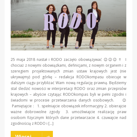
25 maja 2018 nastał i RODO zaczęło obowiązywać 😉😉😉 !! I
chociaż z nowymi obowiązkami, definicjami, z nowym organem i z
szeregiem projektowanych zmian ustaw krajowych jest (nie
ukrywajmy) pod górkę – redakcja RODOkompasu obiecuje w
dalszym ciągu przybliżać Wam nową regulację prawną. Będziemy
stal śledzić nowości w interpretacji RODO oraz zmian przepisów
krajowych – abyście czytając RODOkompas byli w pełni zgodni i
świadomi w procesie przetwarzania danych osobowych. 😉
Pamiętajcie : 1. spełniajcie obowiązek informacyjny 2. obierajcie
ważne dobrowolne zgody 3. umożliwiajcie realizację praw
osobom fizycznym których dane przetwarzacie 4. czuwajcie nad
zgodnością z RODO i […]
Więcej