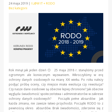
24 maja 2019
|
I L@W IT + RODO
Bez kategorii
Rok minął jak jeden dzień 🙂 25 maja 2018 r. stanęliśmy przed
ogromnym ale koniecznym wyzwaniem. Wkroczyliśmy w erę
ochrony danych osobowych na miarę XXI wieku. Po roku należy
podjąć próbę oceny, czy miejsce miała ewolucja czy rewolucja?
Czy nasze dane osobowe są obecnie lepiej chronione? Jak obecnie
wygląda świadomość społeczeństwa i administratorów w zakresie
ochrony danych osobowych? Początki pełne absurdów Jak
każda zmiana, nie zawsze łatwo przychodzi. Początki RODO to z
pewnością okres absurdów. Brak świadomości, zderzenie się z