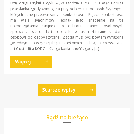
Dziś drugi artykuł z cyklu – „W zgodzie z RODO”, a więc i druga
przesłanka zgody wymagana przy odbieraniu od osób fizycznych,
których dane przetwarzamy – konkretność. Pojęcie konkretności
ma wiele synonimów. Jednak jego znaczenie na tle
Rozporządzenia Unijnego o ochronie danych osobowych
sprowadza się de facto do celu, w jakim zbierane są dane
osobowe od osoby fizycznej. Zgoda musi być bowiem wyrażona
„w jednym lub większej ilości określonych” celów, na co wskazuje
art 6 ust 1 lit a RODO. Czego konkretność zgody […]
Więcej
Starsze wpisy
Bądź na bieżąco