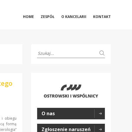
HOME
ZESPÓŁ
O KANCELARII
KONTAKT
tego
O nas
 i obiegu
ącą formą
Zgłoszenie naruszeń
erologia”