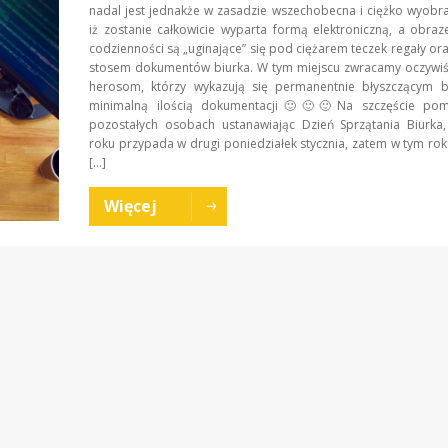
nadal jest jednakże w zasadzie wszechobecna i ciężko wyobra
iż zostanie całkowicie wyparta formą elektroniczną, a obra
codzienności są „uginające” się pod ciężarem teczek regały ora
stosem dokumentów biurka. W tym miejscu zwracamy oczywiś
herosom, którzy wykazują się permanentnie błyszczącym b
minimalną ilością dokumentacji🙂🙂🙂Na szczęście po
pozostałych osobach ustanawiając Dzień Sprzątania Biurka,
roku przypada w drugi poniedziałek stycznia, zatem w tym roku
[…]
Więcej