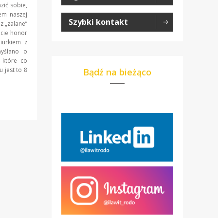
zić sobie,
zem naszej
Szybki kontakt
z „zalane”
cie honor
iurkiem z
myślano o
 które co
 jest to 8
Bądź na bieżąco