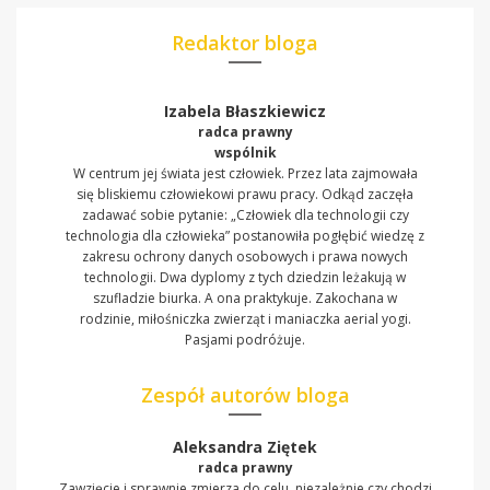
Redaktor bloga
Izabela Błaszkiewicz
radca prawny
wspólnik
W centrum jej świata jest człowiek. Przez lata zajmowała
się bliskiemu człowiekowi prawu pracy. Odkąd zaczęła
zadawać sobie pytanie: „Człowiek dla technologii czy
technologia dla człowieka” postanowiła pogłębić wiedzę z
zakresu ochrony danych osobowych i prawa nowych
technologii. Dwa dyplomy z tych dziedzin leżakują w
szufladzie biurka. A ona praktykuje. Zakochana w
rodzinie, miłośniczka zwierząt i maniaczka aerial yogi.
Pasjami podróżuje.
Zespół autorów bloga
Aleksandra Ziętek
radca prawny
Zawzięcie i sprawnie zmierza do celu, niezależnie czy chodzi