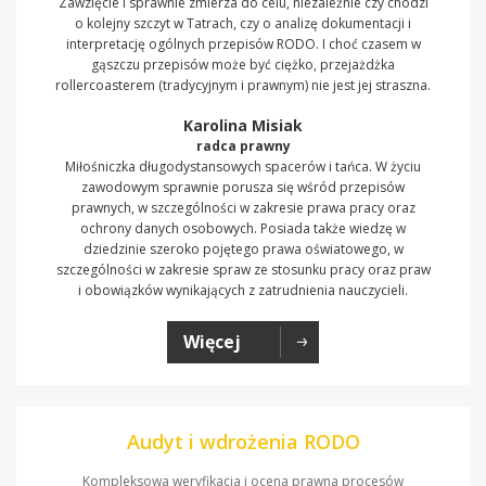
Zawzięcie i sprawnie zmierza do celu, niezależnie czy chodzi
o kolejny szczyt w Tatrach, czy o analizę dokumentacji i
interpretację ogólnych przepisów RODO. I choć czasem w
gąszczu przepisów może być ciężko, przejażdżka
rollercoasterem (tradycyjnym i prawnym) nie jest jej straszna.
Karolina Misiak
radca prawny
Miłośniczka długodystansowych spacerów i tańca. W życiu
zawodowym sprawnie porusza się wśród przepisów
prawnych, w szczególności w zakresie prawa pracy oraz
ochrony danych osobowych. Posiada także wiedzę w
dziedzinie szeroko pojętego prawa oświatowego, w
szczególności w zakresie spraw ze stosunku pracy oraz praw
i obowiązków wynikających z zatrudnienia nauczycieli.
Więcej
Audyt i wdrożenia RODO
Kompleksowa weryfikacja i ocena prawna procesów