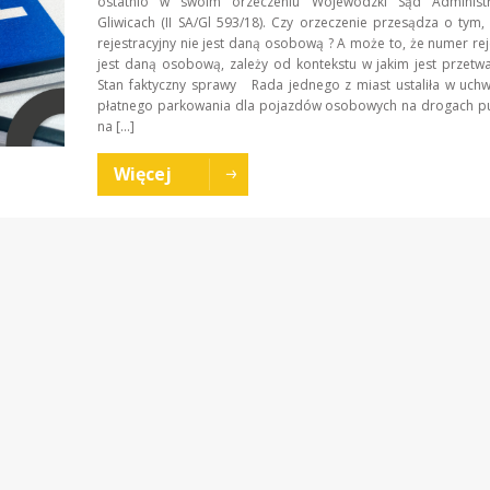
ostatnio w swoim orzeczeniu Wojewódzki Sąd Administ
Gliwicach (II SA/Gl 593/18). Czy orzeczenie przesądza o tym
rejestracyjny nie jest daną osobową ? A może to, że numer rej
jest daną osobową, zależy od kontekstu w jakim jest prze
Stan faktyczny sprawy Rada jednego z miast ustaliła w uchw
płatnego parkowania dla pojazdów osobowych na drogach pu
na […]
Więcej