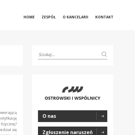
HOME
ZESPÓŁ
O KANCELARII
KONTAKT
awierającą
O nas
ntyfikację
fizycznej?
edział się
Zgłoszenie naruszeń