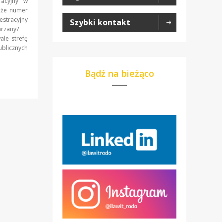
racyjny w
, że numer
estracyjny
Szybki kontakt
twarzany?
ale strefę
blicznych
Bądź na bieżąco