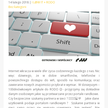
14 lutego 2018
|
I L@W IT + RODO
Bez kategorii
Internet wkracza w wiele sfer życia codziennego każdego z nas. Nic
więc dziwnego, że w dobie smartfonów, telefonów i
powszechnego dostępu do wifi, sposób na komunikację oraz
zawieranie nowych znajomości przybrał e-wymiar. W dzisiejszym –
100dniówkowym artykule do RODO 😉- przyjrzymy się dokładnie
danym osobowym jakie są przetwarzane przez portale randkowe.
Czy bezpiecznie szukamy partnera w sieci ? 👩‍❤️‍💋‍👨💻💜 Jakie dane
użytkownik podaje portalom randkowym ? Szukanie partnera w
sieci samo przez się wymaga ujawnienia „kim jestem”. Nie