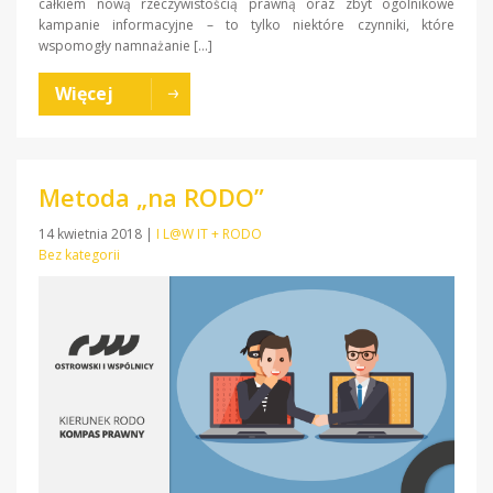
całkiem nową rzeczywistością prawną oraz zbyt ogólnikowe
kampanie informacyjne – to tylko niektóre czynniki, które
wspomogły namnażanie […]
Więcej
Metoda „na RODO”
14 kwietnia 2018
|
I L@W IT + RODO
Bez kategorii