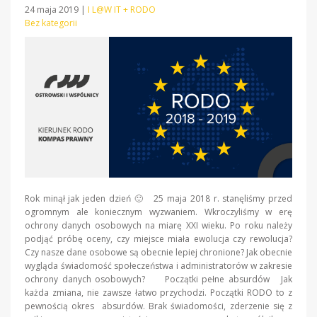
24 maja 2019
|
I L@W IT + RODO
Bez kategorii
Rok minął jak jeden dzień 🙂 25 maja 2018 r. stanęliśmy przed
ogromnym ale koniecznym wyzwaniem. Wkroczyliśmy w erę
ochrony danych osobowych na miarę XXI wieku. Po roku należy
podjąć próbę oceny, czy miejsce miała ewolucja czy rewolucja?
Czy nasze dane osobowe są obecnie lepiej chronione? Jak obecnie
wygląda świadomość społeczeństwa i administratorów w zakresie
ochrony danych osobowych? Początki pełne absurdów Jak
każda zmiana, nie zawsze łatwo przychodzi. Początki RODO to z
pewnością okres absurdów. Brak świadomości, zderzenie się z