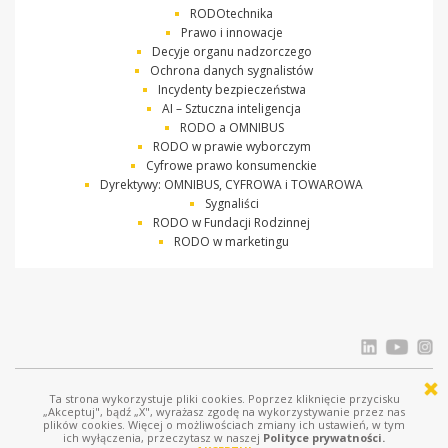
RODOtechnika
Prawo i innowacje
Decyje organu nadzorczego
Ochrona danych sygnalistów
Incydenty bezpieczeństwa
AI – Sztuczna inteligencja
RODO a OMNIBUS
RODO w prawie wyborczym
Cyfrowe prawo konsumenckie
Dyrektywy: OMNIBUS, CYFROWA i TOWAROWA
Sygnaliści
RODO w Fundacji Rodzinnej
RODO w marketingu
Ta strona wykorzystuje pliki cookies. Poprzez kliknięcie przycisku
© Ostrowski i Wspólnicy |
www.ostrowski.legal
| Wszystkie prawa zastrzeżone
„Akceptuj", bądź „X", wyrażasz zgodę na wykorzystywanie przez nas
plików cookies. Więcej o możliwościach zmiany ich ustawień, w tym
Licznik odwiedziń: 687032
ich wyłączenia, przeczytasz w naszej
Polityce prywatności.