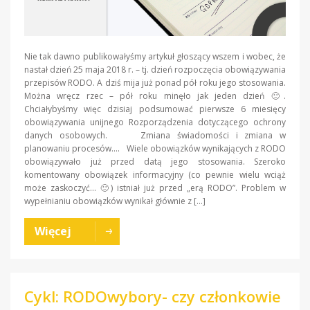
Nie tak dawno publikowałyśmy artykuł głoszący wszem i wobec, że
nastał dzień 25 maja 2018 r. – tj. dzień rozpoczęcia obowiązywania
przepisów RODO. A dziś mija już ponad pół roku jego stosowania.
Można wręcz rzec – pół roku minęło jak jeden dzień 🙂.
Chciałybyśmy więc dzisiaj podsumować pierwsze 6 miesięcy
obowiązywania unijnego Rozporządzenia dotyczącego ochrony
danych osobowych. Zmiana świadomości i zmiana w
planowaniu procesów…. Wiele obowiązków wynikających z RODO
obowiązywało już przed datą jego stosowania. Szeroko
komentowany obowiązek informacyjny (co pewnie wielu wciąż
może zaskoczyć… 🙂) istniał już przed „erą RODO”. Problem w
wypełnianiu obowiązków wynikał głównie z […]
Więcej
Cykl: RODOwybory- czy członkowie