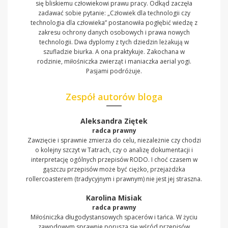
się bliskiemu człowiekowi prawu pracy. Odkąd zaczęła
zadawać sobie pytanie: „Człowiek dla technologii czy
technologia dla człowieka” postanowiła pogłębić wiedzę z
zakresu ochrony danych osobowych i prawa nowych
technologii. Dwa dyplomy z tych dziedzin leżakują w
szufladzie biurka. A ona praktykuje. Zakochana w
rodzinie, miłośniczka zwierząt i maniaczka aerial yogi.
Pasjami podróżuje.
Zespół autorów bloga
Aleksandra Ziętek
radca prawny
Zawzięcie i sprawnie zmierza do celu, niezależnie czy chodzi
o kolejny szczyt w Tatrach, czy o analizę dokumentacji i
interpretację ogólnych przepisów RODO. I choć czasem w
gąszczu przepisów może być ciężko, przejażdżka
rollercoasterem (tradycyjnym i prawnym) nie jest jej straszna.
Karolina Misiak
radca prawny
Miłośniczka długodystansowych spacerów i tańca. W życiu
zawodowym sprawnie porusza się wśród przepisów