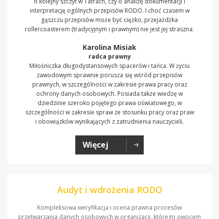
o kolejny szczyt w Tatrach, czy o analizę dokumentacji i
interpretację ogólnych przepisów RODO. I choć czasem w
gąszczu przepisów może być ciężko, przejażdżka
rollercoasterem (tradycyjnym i prawnym) nie jest jej straszna.
Karolina Misiak
radca prawny
Miłośniczka długodystansowych spacerów i tańca. W życiu
zawodowym sprawnie porusza się wśród przepisów
prawnych, w szczególności w zakresie prawa pracy oraz
ochrony danych osobowych. Posiada także wiedzę w
dziedzinie szeroko pojętego prawa oświatowego, w
szczególności w zakresie spraw ze stosunku pracy oraz praw
i obowiązków wynikających z zatrudnienia nauczycieli.
Więcej
Audyt i wdrożenia RODO
Kompleksowa weryfikacja i ocena prawna procesów
przetwarzania danych osobowych w organizacji, którego owocem