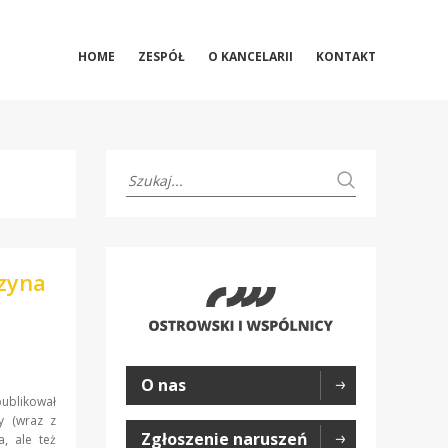
HOME
ZESPÓŁ
O KANCELARII
KONTAKT
czyna
O nas
ublikował
y (wraz z
Zgłoszenie naruszeń
a, ale też