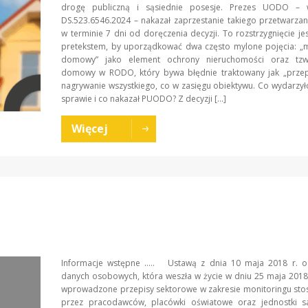
drogę publiczną i sąsiednie posesje. Prezes UODO – 
DS.523.6546.2024 – nakazał zaprzestanie takiego przetwarza
w terminie 7 dni od doręczenia decyzji. To rozstrzygnięcie j
pretekstem, by uporządkować dwa często mylone pojęcia: „m
domowy” jako element ochrony nieruchomości oraz tzw
domowy w RODO, który bywa błędnie traktowany jak „przep
nagrywanie wszystkiego, co w zasięgu obiektywu. Co wydarzyło
sprawie i co nakazał PUODO? Z decyzji […]
Więcej
Informacje wstępne ….. Ustawą z dnia 10 maja 2018 r. o
danych osobowych, która weszła w życie w dniu 25 maja 2018 
wprowadzone przepisy sektorowe w zakresie monitoringu st
przez pracodawców, placówki oświatowe oraz jednostki 