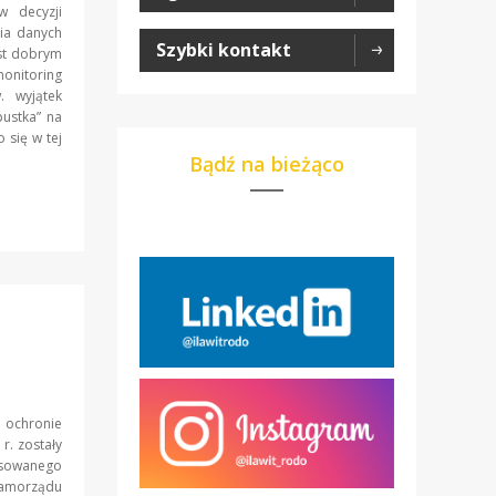
w decyzji
nia danych
Szybki kontakt
est dobrym
onitoring
. wyjątek
ustka” na
 się w tej
Bądź na bieżąco
 ochronie
r. zostały
osowanego
samorządu