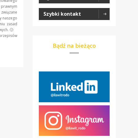
tyzowanego
m prawnym
 związane
Szybki kontakt
y naszego
niu zasad
owych. 🙂
przepisów
Bądź na bieżąco