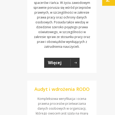
spacerów i tańca. W życiu zawodowym
sprawnie porusza się wśród przepisów
prawnych, w szczególności w zakresie
prawa pracy oraz ochrony danych
osobowych. Posiada także wiedzę w
dziedzinie szeroko pojętego prawa
oświatowego, w szczególności w
zakresie spraw ze stosunku pracy oraz
praw i obowiązków wynikających z
zatrudnienia nauczycieli.
Więcej
Audyt i wdrożenia RODO
Kompleksowa weryfikacja i ocena
prawna procesów przetwarzania
danych osobowych w organizacji,
którego owocem jest szyta na miarę