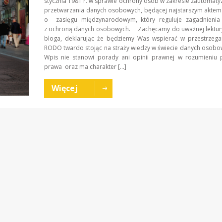
stycznia 1981 r. w sprawie ochrony osób w zakresie zautoma
przetwarzania danych osobowych, będącej najstarszym akte
o zasięgu międzynarodowym, który reguluje zagadnienia
z ochroną danych osobowych. Zachęcamy do uważnej lektur
bloga, deklarując że będziemy Was wspierać w przestrzega
RODO twardo stojąc na straży wiedzy w świecie danych osob
Wpis nie stanowi porady ani opinii prawnej w rozumieniu 
prawa oraz ma charakter […]
Więcej