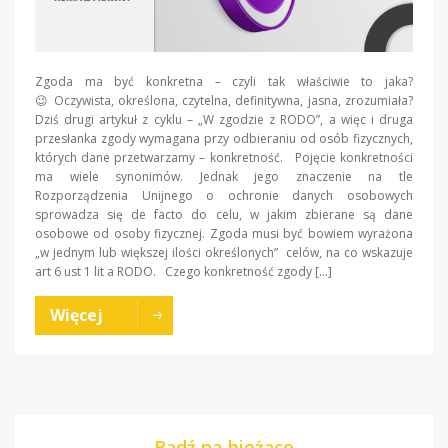
Zgoda ma być konkretna – czyli tak właściwie to jaka?
😉 Oczywista, określona, czytelna, definitywna, jasna, zrozumiała?
Dziś drugi artykuł z cyklu – „W zgodzie z RODO”, a więc i druga
przesłanka zgody wymagana przy odbieraniu od osób fizycznych,
których dane przetwarzamy – konkretność. Pojęcie konkretności
ma wiele synonimów. Jednak jego znaczenie na tle
Rozporządzenia Unijnego o ochronie danych osobowych
sprowadza się de facto do celu, w jakim zbierane są dane
osobowe od osoby fizycznej. Zgoda musi być bowiem wyrażona
„w jednym lub większej ilości określonych” celów, na co wskazuje
art 6 ust 1 lit a RODO. Czego konkretność zgody […]
Więcej
Bądź na bieżąco