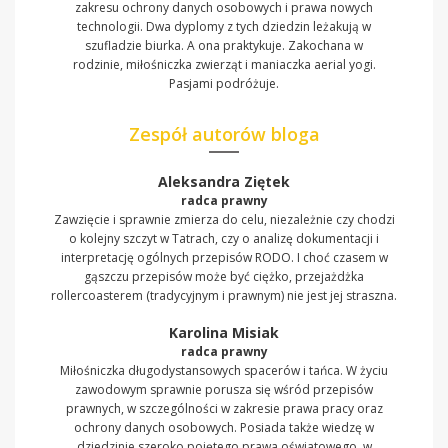
zakresu ochrony danych osobowych i prawa nowych
technologii. Dwa dyplomy z tych dziedzin leżakują w
szufladzie biurka. A ona praktykuje. Zakochana w
rodzinie, miłośniczka zwierząt i maniaczka aerial yogi.
Pasjami podróżuje.
Zespół autorów bloga
Aleksandra Ziętek
radca prawny
Zawzięcie i sprawnie zmierza do celu, niezależnie czy chodzi
o kolejny szczyt w Tatrach, czy o analizę dokumentacji i
interpretację ogólnych przepisów RODO. I choć czasem w
gąszczu przepisów może być ciężko, przejażdżka
rollercoasterem (tradycyjnym i prawnym) nie jest jej straszna.
Karolina Misiak
radca prawny
Miłośniczka długodystansowych spacerów i tańca. W życiu
zawodowym sprawnie porusza się wśród przepisów
prawnych, w szczególności w zakresie prawa pracy oraz
ochrony danych osobowych. Posiada także wiedzę w
dziedzinie szeroko pojętego prawa oświatowego, w