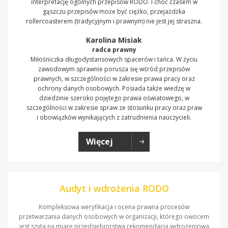
interpretację ogólnych przepisów RODO. I choć czasem w
gąszczu przepisów może być ciężko, przejażdżka
rollercoasterem (tradycyjnym i prawnym) nie jest jej straszna.
Karolina Misiak
radca prawny
Miłośniczka długodystansowych spacerów i tańca. W życiu
zawodowym sprawnie porusza się wśród przepisów
prawnych, w szczególności w zakresie prawa pracy oraz
ochrony danych osobowych. Posiada także wiedzę w
dziedzinie szeroko pojętego prawa oświatowego, w
szczególności w zakresie spraw ze stosunku pracy oraz praw
i obowiązków wynikających z zatrudnienia nauczycieli.
Więcej
Audyt i wdrożenia RODO
Kompleksowa weryfikacja i ocena prawna procesów
przetwarzania danych osobowych w organizacji, którego owocem
jest szyta na miarę przedsiębiorstwa rekomendacja wdrożeniowa