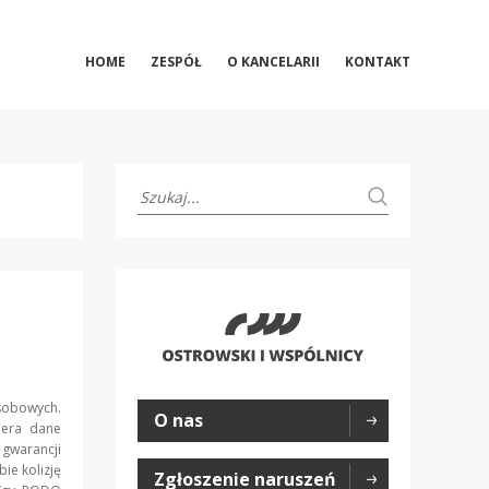
HOME
ZESPÓŁ
O KANCELARII
KONTAKT
sobowych.
O nas
iera dane
warancji
ie kolizję
Zgłoszenie naruszeń