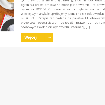
tych praw. Co zatem w przypadku, gdy do niej dochodzi?
ogranicza prawo prasowe? A może jest odwrotnie – to praw
ogranicza RODO? Odpowiedzi na te pytania nie są tak
W niniejszym artykule spróbujemy jednak na nie odpowiedz
85 RODO Przepis ten nakłada na państwa UE obowiązek 
przepisów pozwalających pogodzić prawo do ochron
osobowych z wolnością wypowiedzi i informacji, […]
Więcej