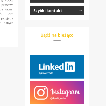
 Czy RODO
o prasowe
ie łatwe.
Szybki kontakt
ieć. Art.
przyjęcia
y danych
Bądź na bieżąco