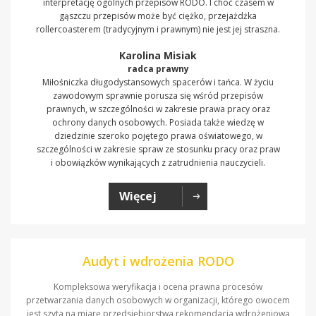
interpretację ogólnych przepisów RODO. I choć czasem w
gąszczu przepisów może być ciężko, przejażdżka
rollercoasterem (tradycyjnym i prawnym) nie jest jej straszna.
Karolina Misiak
radca prawny
Miłośniczka długodystansowych spacerów i tańca. W życiu
zawodowym sprawnie porusza się wśród przepisów
prawnych, w szczególności w zakresie prawa pracy oraz
ochrony danych osobowych. Posiada także wiedzę w
dziedzinie szeroko pojętego prawa oświatowego, w
szczególności w zakresie spraw ze stosunku pracy oraz praw
i obowiązków wynikających z zatrudnienia nauczycieli.
Więcej
Audyt i wdrożenia RODO
Kompleksowa weryfikacja i ocena prawna procesów
przetwarzania danych osobowych w organizacji, którego owocem
jest szyta na miarę przedsiębiorstwa rekomendacja wdrożeniowa