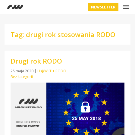
NEWSLETTER
Tag: drugi rok stosowania RODO
Drugi rok RODO
25 maja 2020
|
I L@W IT + RODO
Bez kategorii