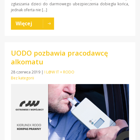
zgłaszania dzieci do darmowego ubezpieczenia dobiegła końca,
jednak oferta nie […]
Więcej
UODO pozbawia pracodawcę
alkomatu
28 czerwca 2019
|
I L@W IT + RODO
Bez kategorii