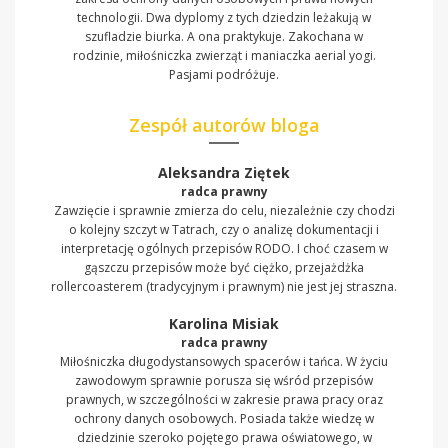
technologii. Dwa dyplomy z tych dziedzin leżakują w
szufladzie biurka. A ona praktykuje. Zakochana w
rodzinie, miłośniczka zwierząt i maniaczka aerial yogi.
Pasjami podróżuje.
Zespół autorów bloga
Aleksandra Ziętek
radca prawny
Zawzięcie i sprawnie zmierza do celu, niezależnie czy chodzi
o kolejny szczyt w Tatrach, czy o analizę dokumentacji i
interpretację ogólnych przepisów RODO. I choć czasem w
gąszczu przepisów może być ciężko, przejażdżka
rollercoasterem (tradycyjnym i prawnym) nie jest jej straszna.
Karolina Misiak
radca prawny
Miłośniczka długodystansowych spacerów i tańca. W życiu
zawodowym sprawnie porusza się wśród przepisów
prawnych, w szczególności w zakresie prawa pracy oraz
ochrony danych osobowych. Posiada także wiedzę w
dziedzinie szeroko pojętego prawa oświatowego, w