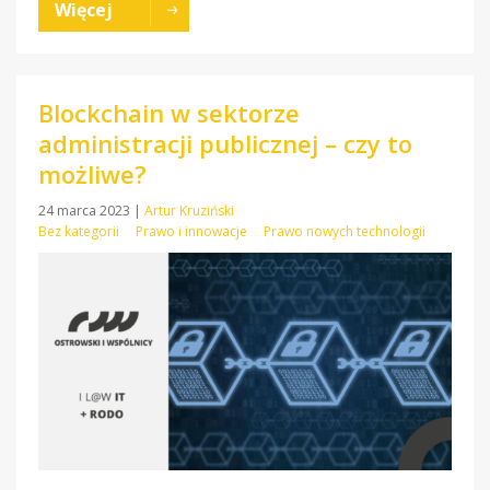
Więcej
Blockchain w sektorze
administracji publicznej – czy to
możliwe?
24 marca 2023
|
Artur Kruziński
Bez kategorii
Prawo i innowacje
Prawo nowych technologii