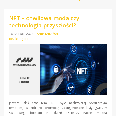
NFT – chwilowa moda czy
technologia przyszłości?
16 czerwca 2023
|
Artur Kruziński
Bez kategorii
Jeszcze jakiś czas temu NFT było nadzwyczaj popularnym
tematem, w którego promocję zaangażowane były gwiazdy
światowego formatu. Na dzień dzisiejszy (raczej) można