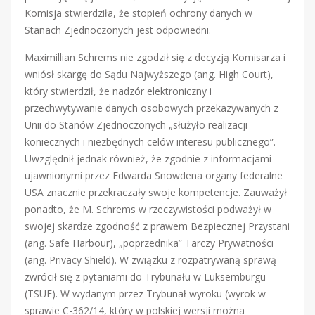
Komisja stwierdziła, że stopień ochrony danych w
Stanach Zjednoczonych jest odpowiedni.
Maximillian Schrems nie zgodził się z decyzją Komisarza i
wniósł skargę do Sądu Najwyższego (ang. High Court),
który stwierdził, że nadzór elektroniczny i
przechwytywanie danych osobowych przekazywanych z
Unii do Stanów Zjednoczonych „służyło realizacji
koniecznych i niezbędnych celów interesu publicznego”.
Uwzględnił jednak również, że zgodnie z informacjami
ujawnionymi przez Edwarda Snowdena organy federalne
USA znacznie przekraczały swoje kompetencje. Zauważył
ponadto, że M. Schrems w rzeczywistości podważył w
swojej skardze zgodność z prawem Bezpiecznej Przystani
(ang. Safe Harbour), „poprzednika” Tarczy Prywatności
(ang. Privacy Shield). W związku z rozpatrywaną sprawą
zwrócił się z pytaniami do Trybunału w Luksemburgu
(TSUE). W wydanym przez Trybunał wyroku (wyrok w
sprawie C-362/14, który w polskiej wersji można