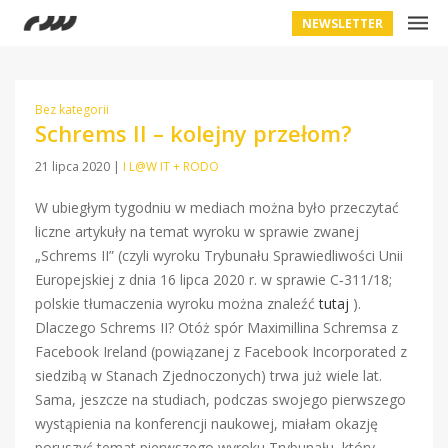
NEWSLETTER
Bez kategorii
Schrems II – kolejny przełom?
21 lipca 2020
|
I L@W IT + RODO
W ubiegłym tygodniu w mediach można było przeczytać
liczne artykuły na temat wyroku w sprawie zwanej
„Schrems II” (czyli wyroku Trybunału Sprawiedliwości Unii
Europejskiej z dnia 16 lipca 2020 r. w sprawie C‑311/18;
polskie tłumaczenia wyroku można znaleźć
tutaj
).
Dlaczego Schrems II? Otóż spór Maximillina Schremsa z
Facebook Ireland (powiązanej z Facebook Incorporated z
siedzibą w Stanach Zjednoczonych) trwa już wiele lat.
Sama, jeszcze na studiach, podczas swojego pierwszego
wystąpienia na konferencji naukowej, miałam okazję
poruszyć temat pierwszego wyroku Trybunału, który