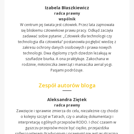
Izabela Błaszkiewicz
radca prawny
wspólnik
W centrum jej świata jest człowiek. Przez lata zajmowała
się bliskiemu człowiekowi prawu pracy. Odkąd zaczęła
zadawać sobie pytanie: „Człowiek dla technologii czy
technologia dla człowieka” postanowiła pogłębić wiedzę z
zakresu ochrony danych osobowych i prawa nowych
technologii. Dwa dyplomy z tych dziedzin leżakują w
szufladzie biurka. A ona praktykuje. Zakochana w
rodzinie, miłośniczka zwierząt i maniaczka aerial yogi.
Pasjami podróżuje.
Zespół autorów bloga
Aleksandra Ziętek
radca prawny
Zawzięcie i sprawnie zmierza do celu, niezależnie czy chodzi
o kolejny szczyt w Tatrach, czy o analizę dokumentacji i
interpretację ogólnych przepisów RODO. I choć czasem w
gąszczu przepisów może być ciężko, przejażdżka
rollercoasterem (tradycyjnym i prawnym) nie jest jej straszna.