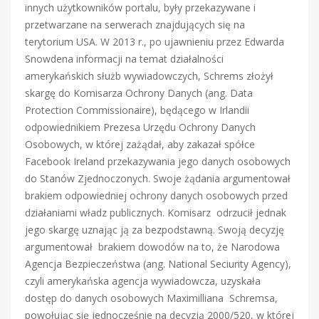
innych użytkowników portalu, były przekazywane i
przetwarzane na serwerach znajdujących się na
terytorium USA. W 2013 r., po ujawnieniu przez Edwarda
Snowdena informacji na temat działalności
amerykańskich służb wywiadowczych, Schrems złożył
skargę do Komisarza Ochrony Danych (ang. Data
Protection Commissionaire), będącego w Irlandii
odpowiednikiem Prezesa Urzędu Ochrony Danych
Osobowych, w której zażądał, aby zakazał spółce
Facebook Ireland przekazywania jego danych osobowych
do Stanów Zjednoczonych. Swoje żądania argumentował
brakiem odpowiedniej ochrony danych osobowych przed
działaniami władz publicznych. Komisarz odrzucił jednak
jego skargę uznając ją za bezpodstawną. Swoją decyzję
argumentował brakiem dowodów na to, że Narodowa
Agencja Bezpieczeństwa (ang. National Seciurity Agency),
czyli amerykańska agencja wywiadowcza, uzyskała
dostęp do danych osobowych Maximilliana Schremsa,
powołując się jednocześnie na decyzją 2000/520, w której