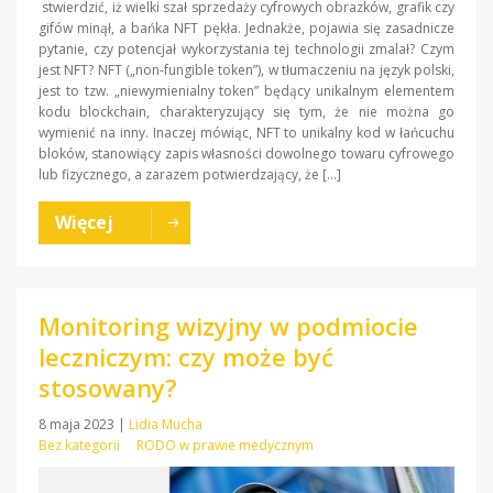
stwierdzić, iż wielki szał sprzedaży cyfrowych obrazków, grafik czy
gifów minął, a bańka NFT pękła. Jednakże, pojawia się zasadnicze
pytanie, czy potencjał wykorzystania tej technologii zmalał? Czym
jest NFT? NFT („non-fungible token”), w tłumaczeniu na język polski,
jest to tzw. „niewymienialny token” będący unikalnym elementem
kodu blockchain, charakteryzujący się tym, że nie można go
wymienić na inny. Inaczej mówiąc, NFT to unikalny kod w łańcuchu
bloków, stanowiący zapis własności dowolnego towaru cyfrowego
lub fizycznego, a zarazem potwierdzający, że […]
Więcej
Monitoring wizyjny w podmiocie
leczniczym: czy może być
stosowany?
8 maja 2023
|
Lidia Mucha
Bez kategorii
RODO w prawie medycznym