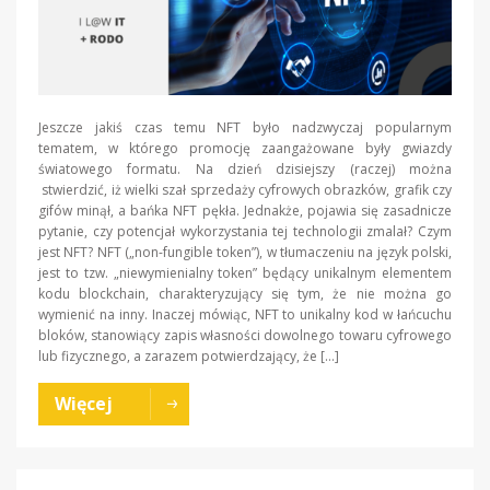
Jeszcze jakiś czas temu NFT było nadzwyczaj popularnym
tematem, w którego promocję zaangażowane były gwiazdy
światowego formatu. Na dzień dzisiejszy (raczej) można
stwierdzić, iż wielki szał sprzedaży cyfrowych obrazków, grafik czy
gifów minął, a bańka NFT pękła. Jednakże, pojawia się zasadnicze
pytanie, czy potencjał wykorzystania tej technologii zmalał? Czym
jest NFT? NFT („non-fungible token”), w tłumaczeniu na język polski,
jest to tzw. „niewymienialny token” będący unikalnym elementem
kodu blockchain, charakteryzujący się tym, że nie można go
wymienić na inny. Inaczej mówiąc, NFT to unikalny kod w łańcuchu
bloków, stanowiący zapis własności dowolnego towaru cyfrowego
lub fizycznego, a zarazem potwierdzający, że […]
Więcej