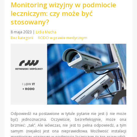
Monitoring wizyjny w podmiocie
leczniczym: czy może być
stosowany?
8 maja 2023
|
Lidia Mucha
Bez kategorii
RODO w prawie medycznym
Odpowiedź na postawione w tytule pytanie nie jest (i nie może
być) jednoznaczna. Oczywiście, bezrefleksyjnie, może ona
brzmieć: „tak”. Ale wówczas, nie jest to pełna odpowiedź, a tym
samym (niejako) jest ona nieprawidłowa. Możliwość instalacji
monitoringu wizyjnego w podmiocie leczniczym to ten przypadek,