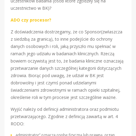
uczestników badania (osób które zgodziły się na
uczestnictwo w BK)?
ADO czy procesor?
Z doświadczenia dostrzegamy, że co Sponsor(zwłaszcza
z siedzibą za granicą), to inne podejście do ochrony
danych osobowych i roli, jaką przyszło mu spełniać w
ramach jego udziału w badaniach klinicznych. Rzeczą
bowiem oczywistą jest to, że badania kliniczne oznaczają
przetwarzanie danych szczególnej kategorii dotyczących
zdrowia. Biorąc pod uwagę, że udział w BK jest
dobrowolny i jest czymś ponad udzielanymi
świadczeniami zdrowotnymi w ramach opieki szpitalnej,
określenie roli w tym procesie jest szczególnie ważne.
Wyjść należy od definicji administratora oraz podmiotu
przetwarzającego. Zgodnie z definicją zawartą w art. 4
RODO:
,,administrator” oznacza osobę fizyczną lub prawną, organ