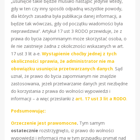
„usunięcie takie będzie musiało nastąpić jedynie wtedy,
gdy w ten czy inny sposób odpadną wszystkie powody,
dla których zasadna była publikacja danej informacji, a
będzie tak wówczas, gdy od początku wiadomości była
nieprawdziwa”. Artykuł 17 ust 3 RODO przewiduje, że z
prawa do bycia zapomnianym może skorzystać osoba, o
ile nie zaistnieje żadna z okoliczności wskazanych w art.
17 ust 3 lit a-e.
Wystąpienie choćby jednej z tych
okoliczności sprawia, że administrator nie ma
obowiązku usunięcia przetwarzanych danych
.
Sąd
uznał, że prawo do bycia zapomnianym nie znajdzie
zastosowania, jeżeli przetwarzanie danych jest niezbędne
do korzystania z prawa do wolności wypowiedzi i
informacji – a więc przesłanki z
art. 17 ust 3 lit a RODO
.
Podsumowując:
Orzeczenie jest prawomocne
.
Tym samym
ostatecznie
rozstrzygnięto, iż prawo do wolności
wypowiedzi i informacji ma w tym przypadku prymat nad