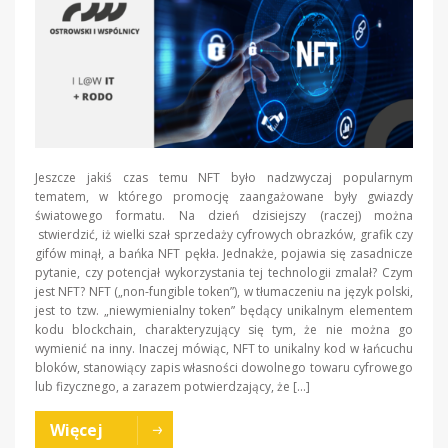
Jeszcze jakiś czas temu NFT było nadzwyczaj popularnym
tematem, w którego promocję zaangażowane były gwiazdy
światowego formatu. Na dzień dzisiejszy (raczej) można
stwierdzić, iż wielki szał sprzedaży cyfrowych obrazków, grafik czy
gifów minął, a bańka NFT pękła. Jednakże, pojawia się zasadnicze
pytanie, czy potencjał wykorzystania tej technologii zmalał? Czym
jest NFT? NFT („non-fungible token”), w tłumaczeniu na język polski,
jest to tzw. „niewymienialny token” będący unikalnym elementem
kodu blockchain, charakteryzujący się tym, że nie można go
wymienić na inny. Inaczej mówiąc, NFT to unikalny kod w łańcuchu
bloków, stanowiący zapis własności dowolnego towaru cyfrowego
lub fizycznego, a zarazem potwierdzający, że […]
Więcej