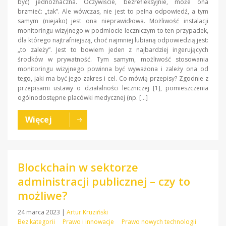
być) jednoznaczna. Oczywiście, bezrefleksyjnie, może ona
brzmieć: „tak”. Ale wówczas, nie jest to pełna odpowiedź, a tym
samym (niejako) jest ona nieprawidłowa. Możliwość instalacji
monitoringu wizyjnego w podmiocie leczniczym to ten przypadek,
dla którego najtrafniejszą, choć najmniej lubianą odpowiedzią jest:
„to zależy”. Jest to bowiem jeden z najbardziej ingerujących
środków w prywatność. Tym samym, możliwość stosowania
monitoringu wizyjnego powinna być wyważona i zależy ona od
tego, jaki ma być jego zakres i cel. Co mówią przepisy? Zgodnie z
przepisami ustawy o działalności leczniczej [1], pomieszczenia
ogólnodostępne placówki medycznej (np. […]
Więcej
Blockchain w sektorze
administracji publicznej – czy to
możliwe?
24 marca 2023
|
Artur Kruziński
Bez kategorii
Prawo i innowacje
Prawo nowych technologii