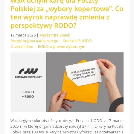
WSA uchylił karę dla Poczty
Polskiej za „wybory kopertowe”. Co
ten wyrok naprawdę zmienia z
perspektywy RODO?
12 marca 2026
|
Aleksandra Ziętek
Decyje organu nadzorczego
Kontrola PUODO
Orzecznictwo
RODO w prawie wyborczym
W ubiegłym roku pisaliśmy o decyzji Prezesa UODO z 17 marca
2025 r., w której organ nadzorczy nałożył 27 mln zł kary na Pocztę
Polską oraz 100 tys. zł kary na Ministra Cyfryzacji za przetwarzanie