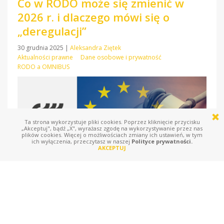
Co w RODO może się zmienić w
2026 r. i dlaczego mówi się o
„deregulacji”
30 grudnia 2025
|
Aleksandra Ziętek
Aktualności prawne
Dane osobowe i prywatność
RODO a OMNIBUS
Ta strona wykorzystuje pliki cookies. Poprzez kliknięcie przycisku
„Akceptuj", bądź „X", wyrażasz zgodę na wykorzystywanie przez nas
plików cookies. Więcej o możliwościach zmiany ich ustawień, w tym
ich wyłączenia, przeczytasz w naszej
Polityce prywatności.
AKCEPTUJ
Wchodząc w 2026 r., warto mieć z tyłu głowy jedną rzecz: RODO
nie „kończy się” ani nie zostaje automatycznie poluzowane z
Nowym Rokiem. To, co dziś bywa nazywane „deregulacją”, jest w
praktyce zbiorem projektów zmian na poziomie UE, które dopiero