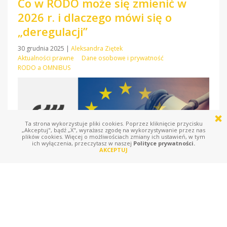
Co w RODO może się zmienić w
2026 r. i dlaczego mówi się o
„deregulacji”
30 grudnia 2025
|
Aleksandra Ziętek
Aktualności prawne
Dane osobowe i prywatność
RODO a OMNIBUS
Ta strona wykorzystuje pliki cookies. Poprzez kliknięcie przycisku
„Akceptuj", bądź „X", wyrażasz zgodę na wykorzystywanie przez nas
plików cookies. Więcej o możliwościach zmiany ich ustawień, w tym
ich wyłączenia, przeczytasz w naszej
Polityce prywatności.
AKCEPTUJ
Wchodząc w 2026 r., warto mieć z tyłu głowy jedną rzecz: RODO
nie „kończy się” ani nie zostaje automatycznie poluzowane z
Nowym Rokiem. To, co dziś bywa nazywane „deregulacją”, jest w
praktyce zbiorem projektów zmian na poziomie UE, które dopiero