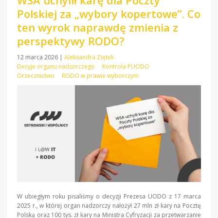
WSA uchylił karę dla Poczty
Polskiej za „wybory kopertowe”. Co
ten wyrok naprawdę zmienia z
perspektywy RODO?
12 marca 2026
|
Aleksandra Ziętek
Decyje organu nadzorczego
Kontrola PUODO
Orzecznictwo
RODO w prawie wyborczym
W ubiegłym roku pisaliśmy o decyzji Prezesa UODO z 17 marca
2025 r., w której organ nadzorczy nałożył 27 mln zł kary na Pocztę
Polską oraz 100 tys. zł kary na Ministra Cyfryzacji za przetwarzanie