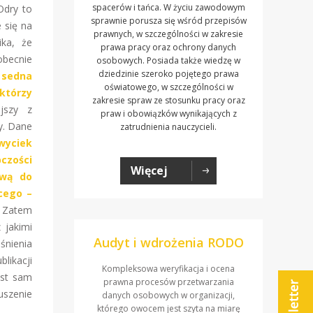
spacerów i tańca. W życiu zawodowym
Odry to
sprawnie porusza się wśród przepisów
 się na
prawnych, w szczególności w zakresie
ika, że
prawa pracy oraz ochrony danych
obecnie
osobowych. Posiada także wiedzę w
dziedzinie szeroko pojętego prawa
 sedna
oświatowego, w szczególności w
 którzy
zakresie spraw ze stosunku pracy oraz
jszy z
praw i obowiązków wynikających z
y. Dane
zatrudnienia nauczycieli.
wyciek
czości
Więcej
ową do
cego –
. Zatem
 jakimi
Audyt i wdrożenia RODO
śnienia
likacji
Kompleksowa weryfikacja i ocena
ast sam
prawna procesów przetwarzania
szenie
danych osobowych w organizacji,
którego owocem jest szyta na miarę