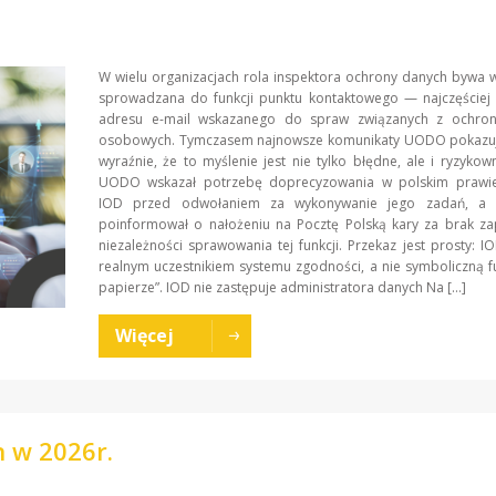
W wielu organizacjach rola inspektora ochrony danych bywa 
sprowadzana do funkcji punktu kontaktowego — najczęściej 
adresu e-mail wskazanego do spraw związanych z ochro
osobowych. Tymczasem najnowsze komunikaty UODO pokazu
wyraźnie, że to myślenie jest nie tylko błędne, ale i ryzykow
UODO wskazał potrzebę doprecyzowania w polskim prawi
IOD przed odwołaniem za wykonywanie jego zadań, a n
poinformował o nałożeniu na Pocztę Polską kary za brak za
niezależności sprawowania tej funkcji. Przekaz jest prosty: 
realnym uczestnikiem systemu zgodności, a nie symboliczną f
papierze”. IOD nie zastępuje administratora danych Na […]
Więcej
 w 2026r.