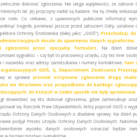
zwłocznie dokonać zgłoszenia. Nie ulega wątpliwości, że zatrucie 
minionych lat. Jej przyczyny nadal są badane. Na tę chwilę wskazuje
ie rzeki. Co ciekawe, z ujawnionych publicznie informacji wyn
niknąć tragedii, ponieważ jeszcze przed zatruciem Odry, ustalone 
pektora Ochrony Środowiska (dalej jako: „GIOŚ”).
Przechodząc do
administracyjnych doszło do ujawnienia danych sygnalistów,
i zgłoszenia przez specjalny formularz
. Na dzień dzisie
niani sygnaliści – czy byli to pracownicy urzędu, czy też inne osob
na i nazwiska oraz adresy zamieszkania i numery kontaktowe.
Sam 
 organizacyjnych GIOŚ
,
tj. Departament Zwalczania Przestęp
ciwy w sprawie
przesłał otrzymane zgłoszenia drogą mail
ska we Wrocławiu oraz przypadkowo do każdego zgłaszają
aszających, do których w żaden sposób nie były uprawnione
gł dowiedzieć się kto dokonał zgłoszenia, gdzie zamieszkuje oraz
żował się Rzecznik Praw Obywatelskich, który poprosił GIOŚ o wyja
Urzędu Ochrony Danych Osobowych o zbadanie sprawy. Na dzień pub
 sprawie podjął Prezes Urzędu Ochrony Danych Osobowych. Natomi
twierdzenie wycieku danych osobowych oznaczać będzie naru
zie w bezpieczeństwo sygnalistów.