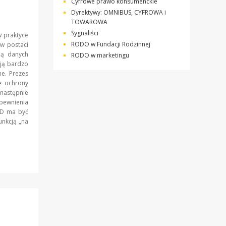
Cyfrowe prawo konsumenckie
Dyrektywy: OMNIBUS, CYFROWA i
TOWAROWA
Sygnaliści
w praktyce
RODO w Fundacji Rodzinnej
w postaci
ną danych
RODO w marketingu
ją bardzo
ne. Prezes
e ochrony
astępnie
pewnienia
IOD ma być
unkcją „na