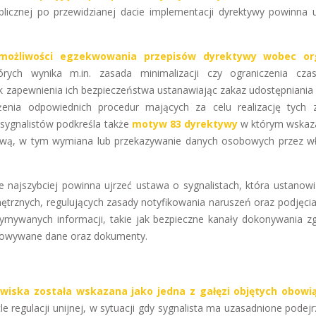
blicznej po przewidzianej dacie implementacji dyrektywy powinna 
y możliwości egzekwowania przepisów dyrektywy wobec o
órych wynika m.in. zasada minimalizacji czy ograniczenia cz
k zapewnienia ich bezpieczeństwa ustanawiając zakaz udostępniania
ia odpowiednich procedur mających za celu realizację tych 
sygnalistów podkreśla także
motyw 83 dyrektywy
w którym wskaz
ywą, w tym wymiana lub przekazywanie danych osobowych przez w
e najszybciej powinna ujrzeć ustawa o sygnalistach, która ustanow
ętrznych, regulujących zasady notyfikowania naruszeń oraz podjęcia
ymywanych informacji, takie jak bezpieczne kanały dokonywania z
chowywane dane oraz dokumenty.
wiska została wskazana jako jedna z gałęzi objętych obowi
e regulacji unijnej, w sytuacji gdy sygnalista ma uzasadnione podejr