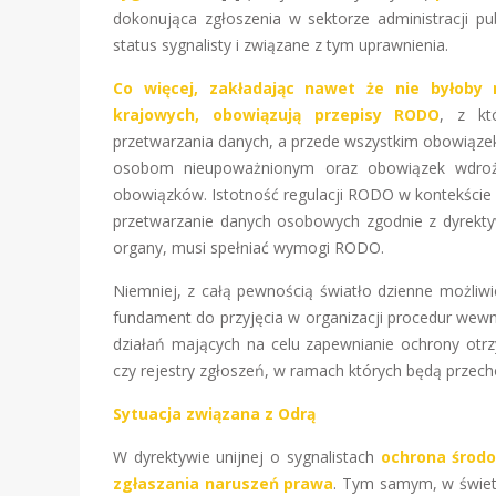
dokonująca zgłoszenia w sektorze administracji pu
status sygnalisty i związane z tym uprawnienia.
Co więcej, zakładając nawet że nie byłob
krajowych, obowiązują przepisy RODO
, z kt
przetwarzania danych, a przede wszystkim obowiąze
osobom nieupoważnionym oraz obowiązek wdrożen
obowiązków. Istotność regulacji RODO w kontekście 
przetwarzanie danych osobowych zgodnie z dyrekt
organy, musi spełniać wymogi RODO.
Niemniej, z całą pewnością światło dzienne możliwi
fundament do przyjęcia w organizacji procedur wewn
działań mających na celu zapewnianie ochrony otrz
czy rejestry zgłoszeń, w ramach których będą prze
Sytuacja związana z Odrą
W dyrektywie unijnej o sygnalistach
ochrona środo
zgłaszania naruszeń prawa
. Tym samym, w świetl