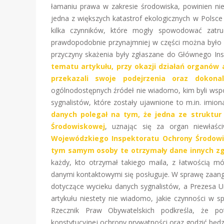
łamaniu prawa w zakresie środowiska, powinien nie
jedna z większych katastrof ekologicznych w Polsce 
kilka czynników, które mogły spowodować zatruc
prawdopodobnie przynajmniej w części można było u
przyczyny skażenia były zgłaszane do Głównego Ins
tematu artykułu, przy okazji działań organów 
przekazali swoje podejrzenia oraz dokonal
ogólnodostępnych źródeł nie wiadomo, kim byli wspom
sygnalistów, które zostały ujawnione to m.in. imio
danych polegał na tym, że jedna ze struktur
Środowiskowej
, uznając się za organ niewłaś
Wojewódzkiego Inspektoratu Ochrony Środowi
tym samym osoby te otrzymały dane innych zgł
każdy, kto otrzymał takiego maila, z łatwością mó
danymi kontaktowymi się posługuje. W sprawę zaanga
dotyczące wycieku danych sygnalistów, a Prezesa 
artykułu niestety nie wiadomo, jakie czynności w
Rzecznik Praw Obywatelskich podkreśla, że po
konstytucyjnej ochrony prywatności oraz godzić będ