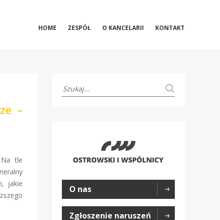
HOME
ZESPÓŁ
O KANCELARII
KONTAKT
ze –
 Na tle
neralny
, jakie
O nas
iższego
Zgłoszenie naruszeń