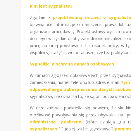
Kim jest sygnalista?
Zgodnie z
projektowaną ustawą o sygnalist
ujawniające informacje o naruszeniu prawa lub u
organizacji pracodawcy. Projekt ustawy wylicza rów
do niego wszystkie osoby zatrudnione niezależnie o
pracę na innej podstawie niż stosunek pracy, w ty
wspólnicy, stażyści, wolontariusze, czy też praktykanc
Sygnaliści a ochrona danych osobowych
W ramach zgłoszeń dokonywanych przez sygnalistów
zamieszkania, numer telefonu lub adres e-mail.
Tym 
odpowiedniego zabezpieczenia danych osobo
sygnalistów, nie oznacza to, że są oni pozbawieni oc
W orzecznictwie podkreśla się bowiem, że skutki
możliwość powoływania się przez obywateli na pr
administracji publicznej
(które działają „na 
sygnalistach
[1] (dalej także: „dyrektywa”)
pomimo