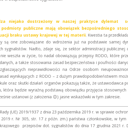
za niejako dostrzeżony w naszej praktyce dylemat s
zy podmioty publiczne mają obowiązek bezpośredniego stos
acji braku ustawy krajowej w tej materii
. Kwestia ta przedkład
zy są one zobowiązane do wdrożenia już na podstawie samej dy
 sygnalistów. Nadto, zdaje się, że sektor administracji publicznej
 nie weszła w życie, to nadal obowiązują przepisy RODO, które prz
danych, a także stosowania zasad bezpieczeństwa i poufności dany
zgłaszających nieprawidłowości na Odrze osobom nieupoważni
u zasad wynikających z RODO – z dużym prawdopodobieństwem moż
ykule oraz skutki działań organów pokazują także, że ustawodawca p
ch, która będzie wyraźną podstawą obowiązku przyjęcia stosownych 
eśnie ustanowi (z założenia 😊) jasne wskazówki w tym zakresie.
Rady (UE) 2019/1937 z dnia 23 października 2019 r. w sprawie ochro
z 2019 r. Nr 305, str. 17 z późn. zm.) państwa członkowskie, w tym 
rajowego przepisów dot. sygnalistów do dnia 17 grudnia 2021 r. 