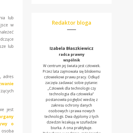
nia lub
Redaktor bloga
ejsce w
należeć
adczące
sze lub
Izabela Błaszkiewicz
radca prawny
wspólnik
W centrum jej świata jest człowiek.
Przez lata zajmowała się bliskiemu
, adres
człowiekowi prawu pracy. Odkąd
zaczęła zadawać sobie pytanie:
zwanie
„Człowiek dla technologii czy
czących
technologia dla człowieka”
postanowiła pogłębić wiedzę z
zakresu ochrony danych
ie jest
osobowych i prawa nowych
organy
technologii. Dwa dyplomy z tych
dziedzin leżakują w szufladzie
tywy o
biurka. A ona praktykuje.
m osoba