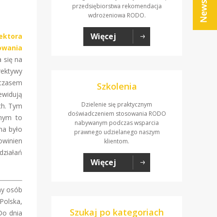
przedsiębiorstwa rekomendacja
wdrożeniowa RODO.
Więcej
ektora
owania
a się na
rektywy
 czasem
Szkolenia
ewidują
Dzielenie się praktycznym
ch. Tym
doświadczeniem stosowania RODO
onym to
nabywanym podczas wsparcia
na było
prawnego udzielanego naszym
owinien
klientom.
działań
Więcej
ny osób
Polska,
Szukaj po kategoriach
Do dnia