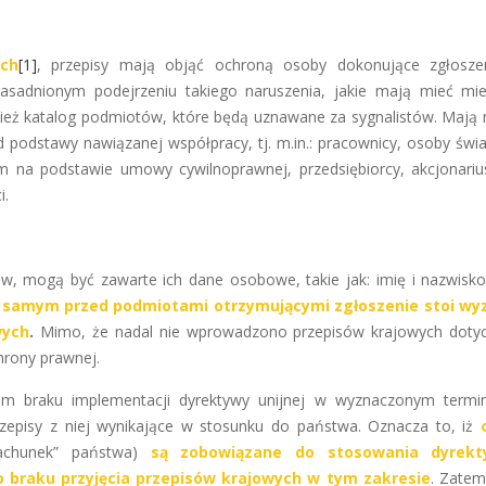
ach
[1]
, przepisy mają objąć ochroną osoby dokonujące zgłosze
zasadnionym podejrzeniu takiego naruszenia, jakie mają mieć mi
nież katalog podmiotów, które będą uznawane za sygnalistów. Mają 
d podstawy nawiązanej współpracy, tj. m.in.: pracownicy, osoby świ
m na podstawie umowy cywilnoprawnej, przedsiębiorcy, akcjonariu
i.
, mogą być zawarte ich dane osobowe, takie jak: imię i nazwisko
samym przed podmiotami otrzymującymi zgłoszenie stoi wy
wych
.
Mimo, że nadal nie wprowadzono przepisów krajowych doty
hrony prawnej.
em braku implementacji dyrektywy unijnej w wyznaczonym termin
zepisy z niej wynikające w stosunku do państwa. Oznacza to, iż
rachunek” państwa)
są zobowiązane do stosowania dyrek
 braku przyjęcia przepisów krajowych w tym zakresie
. Zate