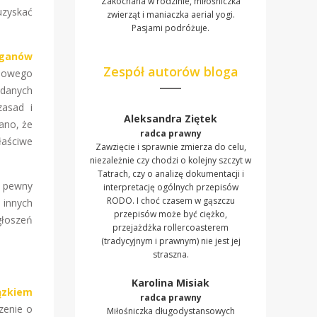
Zakochana w rodzinie, miłośniczka
uzyskać
zwierząt i maniaczka aerial yogi.
Pasjami podróżuje.
rganów
Zespół autorów bloga
asowego
 danych
zasad i
Aleksandra Ziętek
ano, że
radca prawny
łaściwe
Zawzięcie i sprawnie zmierza do celu,
niezależnie czy chodzi o kolejny szczyt w
Tatrach, czy o analizę dokumentacji i
i pewny
interpretację ogólnych przepisów
RODO. I choć czasem w gąszczu
 innych
przepisów może być ciężko,
głoszeń
przejażdżka rollercoasterem
(tradycyjnym i prawnym) nie jest jej
straszna.
Karolina Misiak
ązkiem
radca prawny
zenie o
Miłośniczka długodystansowych