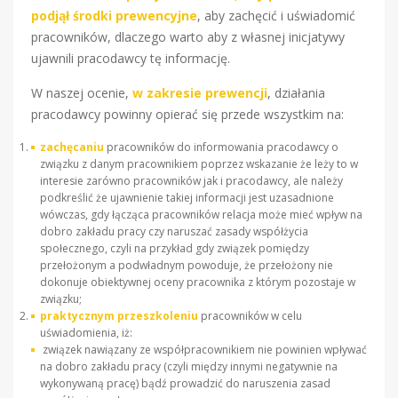
podjął środki prewencyjne
, aby zachęcić i uświadomić
pracowników, dlaczego warto aby z własnej inicjatywy
ujawnili pracodawcy tę informację.
W naszej ocenie,
w zakresie prewencji
, działania
pracodawcy powinny opierać się przede wszystkim na:
zachęcaniu
pracowników do informowania pracodawcy o
związku z danym pracownikiem poprzez wskazanie że leży to w
interesie zarówno pracowników jak i pracodawcy, ale należy
podkreślić że ujawnienie takiej informacji jest uzasadnione
wówczas, gdy łącząca pracowników relacja może mieć wpływ na
dobro zakładu pracy czy naruszać zasady współżycia
społecznego, czyli na przykład gdy związek pomiędzy
przełożonym a podwładnym powoduje, że przełożony nie
dokonuje obiektywnej oceny pracownika z którym pozostaje w
związku;
praktycznym przeszkoleniu
pracowników w celu
uświadomienia, iż:
związek nawiązany ze współpracownikiem nie powinien wpływać
na dobro zakładu pracy (czyli między innymi negatywnie na
wykonywaną pracę) bądź prowadzić do naruszenia zasad