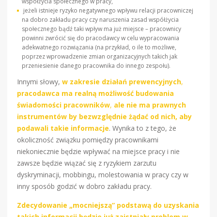
współżycia społecznego w pracy,
jeżeli istnieje ryzyko negatywnego wpływu relacji pracowniczej
na dobro zakładu pracy czy naruszenia zasad współżycia
społecznego bądź taki wpływ ma już miejsce – pracownicy
powinni zwrócić się do pracodawcy w celu wypracowania
adekwatnego rozwiązania (na przykład, o ile to możliwe,
poprzez wprowadzenie zmian organizacyjnych takich jak
przeniesienie danego pracownika do innego zespołu).
Innymi słowy,
w zakresie działań prewencyjnych
,
pracodawca ma realną możliwość budowania
świadomości pracowników
,
ale nie ma prawnych
instrumentów by bezwzględnie żądać od nich, aby
podawali takie informacje
. Wynika to z tego, że
okoliczność związku pomiędzy pracownikami
niekoniecznie będzie wpływać na miejsce pracy i nie
zawsze będzie wiązać się z ryzykiem zarzutu
dyskryminacji, mobbingu, molestowania w pracy czy w
inny sposób godzić w dobro zakładu pracy.
Zdecydowanie „mocniejszą” podstawą do uzyskania
takich informacji będzie już zaistniały problem w