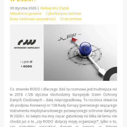
30 stycznia 2026
|
Aleksandra Ziętek
Aktualności prawne
Cyberbezpieczeństwo
Dane osobowe i prywatność
Orzecznictwo
Co zmieniło RODO i dlaczego dziś ta rozmowa jest trudniejsza niż
w 2018 r.?28 stycznia obchodzimy Europejski Dzień Ochrony
Danych Osobowych – datę nieprzypadkową. To rocznica otwarcia
do podpisu Konwencji nr 108 Rady Europy (pierwszego wiążącego
instrumentu międzynarodowego poświęconego ochronie danych).
W 2026 r. to święto ma inny ciężar gatunkowy niż kilka lat temu: nie
chodzi już o to „czy RODO dotyczy mojej organizacji?”, tylko o to,
czy potrafimy zarządzać danymi w świecie, w którym