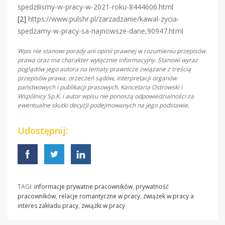
spedzilismy-w-pracy-w-2021-roku-8444606.html
[2]
https://www.pulshr.pl/zarzadzanie/kawal-zycia-
spedzamy-w-pracy-sa-najnowsze-dane,90947.html
Wpis nie stanowi porady ani opinii prawnej w rozumieniu przepisów
prawa oraz ma charakter wyłącznie informacyjny. Stanowi wyraz
poglądów jego autora na tematy prawnicze związane z treścią
przepisów prawa, orzeczeń sądów, interpretacji organów
państwowych i publikacji prasowych. Kancelaria Ostrowski i
Wspólnicy Sp.K. i autor wpisu nie ponoszą odpowiedzialności za
ewentualne skutki decyzji podejmowanych na jego podstawie.
Udostępnij:
TAGI:
informacje prywatne pracowników
,
prywatność
pracowników
,
relacje romantyczne w pracy
,
związek w pracy a
interes zakładu pracy
,
związki w pracy