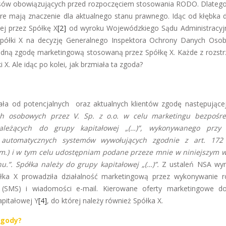
isów obowiązujących przed rozpoczęciem stosowania RODO. Dlatego
re mają znaczenie dla aktualnego stanu prawnego. Idąc od kłębka do
ej przez Spółkę X
[2]
od wyroku Wojewódzkiego Sądu Administracy
 Spółki X na decyzję Generalnego Inspektora Ochrony Danych Oso
dną zgodę marketingową stosowaną przez Spółkę X. Każde z rozstr
 X. Ale idąc po kolei, jak brzmiała ta zgoda?
ła od potencjalnych oraz aktualnych klientów zgodę następującej 
 osobowych przez V. Sp. z o.o. w celu marketingu bezpośre
leżących do grupy kapitałowej „(…)”, wykonywanego przy 
 automatycznych systemów wywołujących zgodnie z art. 172
 zm.) i w tym celu udostępniam podane przeze mnie w niniejszym 
.”. Spółka należy do grupy kapitałowej „(…)”.
Z ustaleń NSA wyn
łka X prowadziła działalność marketingową przez wykonywanie
h (SMS) i wiadomości e-mail. Kierowane oferty marketingowe do
pitałowej Y
[4]
, do której należy również Spółka X.
zgody?