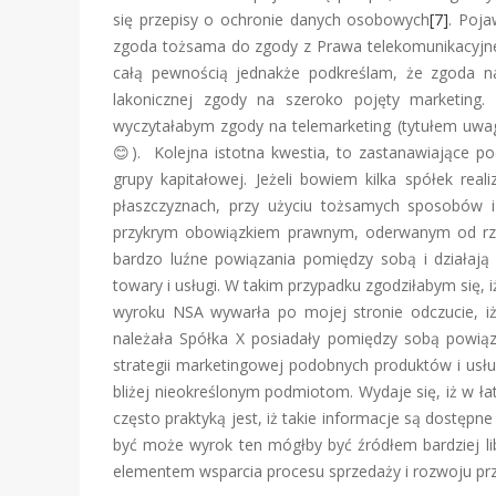
się przepisy o ochronie danych osobowych
[7]
. Poj
zgoda tożsama do zgody z Prawa telekomunikacyjnego
całą pewnością jednakże podkreślam, że zgoda n
lakonicznej zgody na szeroko pojęty marketing.
wyczytałabym zgody na telemarketing (tytułem uwag
😊). Kolejna istotna kwestia, to zastanawiające p
grupy kapitałowej. Jeżeli bowiem kilka spółek rea
płaszczyznach, przy użyciu tożsamych sposobów i
przykrym obowiązkiem prawnym, oderwanym od rzecz
bardzo luźne powiązania pomiędzy sobą i działają
towary i usługi. W takim przypadku zgodziłabym się,
wyroku NSA wywarła po mojej stronie odczucie, iż
należała Spółka X posiadały pomiędzy sobą powiąza
strategii marketingowej podobnych produktów i usług
bliżej nieokreślonym podmiotom. Wydaje się, iż w ł
często praktyką jest, iż takie informacje są dostępne
być może wyrok ten mógłby być źródłem bardziej lib
elementem wsparcia procesu sprzedaży i rozwoju pr