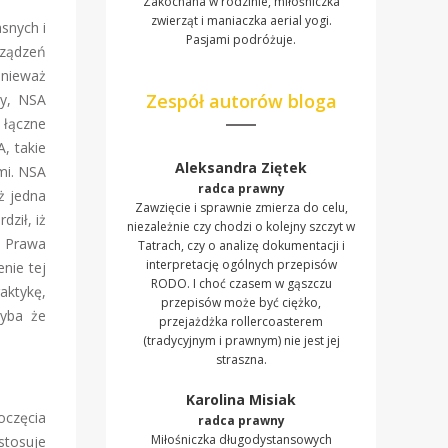
Zakochana w rodzinie, miłośniczka
zwierząt i maniaczka aerial yogi.
snych i
Pasjami podróżuje.
rządzeń
onieważ
Zespół autorów bloga
wy, NSA
h łączne
, takie
Aleksandra Ziętek
mi. NSA
radca prawny
iż jedna
Zawzięcie i sprawnie zmierza do celu,
ził, iż
niezależnie czy chodzi o kolejny szczyt w
z Prawa
Tatrach, czy o analizę dokumentacji i
interpretację ogólnych przepisów
nie tej
RODO. I choć czasem w gąszczu
aktykę,
przepisów może być ciężko,
hyba że
przejażdżka rollercoasterem
(tradycyjnym i prawnym) nie jest jej
straszna.
Karolina Misiak
oczęcia
radca prawny
Miłośniczka długodystansowych
stosuje