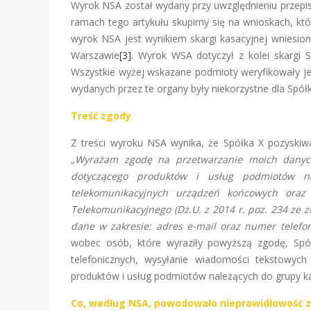
Wyrok NSA został wydany przy uwzględnieniu przep
ramach tego artykułu skupimy się na wnioskach, któ
wyrok NSA jest wynikiem skargi kasacyjnej wniesion
Warszawie
[3]
. Wyrok WSA dotyczył z kolei skargi
Wszystkie wyżej wskazane podmioty weryfikowały je
wydanych przez te organy były niekorzystne dla Spółki
Treść zgody
Z treści wyroku NSA wynika, że Spółka X pozyskiwa
„Wyrażam zgodę na przetwarzanie moich danych
dotyczącego produktów i usług podmiotów na
telekomunikacyjnych urządzeń końcowych oraz
Telekomunikacyjnego (Dz.U. z 2014 r. poz. 234 ze
dane w zakresie: adres e-mail oraz numer telefonu
wobec osób, które wyraziły powyższą zgodę, Spó
telefonicznych, wysyłanie wiadomości tekstowyc
produktów i usług podmiotów należących do grupy ka
Co, według NSA, powodowało nieprawidłowość 