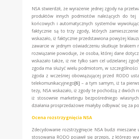
NSA stwierdził, że wyrażenie jednej zgody na przet
produktów innych podmiotów należących do tej s
końcowych i automatycznych systemów wywołujący
faktycznie są to trzy zgody, których zamieszczen
wskazało, iż faktycznie przedstawiona powyżej klauzu
zawarcie w jednym oświadczeniu skutkuje brakiem m
rozwiązanie powoduje, że osoba, której dane doty
wskazało także, iż nie tylko sam cel udzielanej zgody
zgoda ma służyć wielu podmiotom, w szczególności bl
zgoda z wcześniej obowiązującej przed RODO ust
telekomunikacyjnego
[6]
– a tym samym, iż ta pierws
tezy, NSA wskazało, iż zgody te pochodzą z dwóch r
iż stosownie marketingu bezpośredniego własnych
działania prosprzedażowe miałyby odbywać się za p
Ocena rozstrzygnięcia NSA
Zdecydowanie rozstrzygnięcie NSA budzi mieszane u
stosowania RODO pojawił się przepis, z którego wy