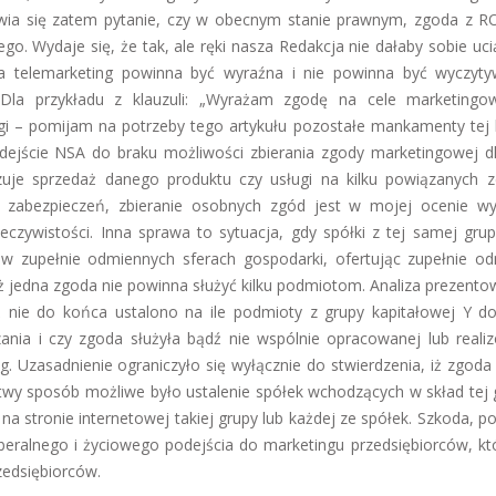
awia się zatem pytanie, czy w obecnym stanie prawnym, zgoda z 
. Wydaje się, że tak, ale ręki nasza Redakcja nie dałaby sobie uci
a telemarketing powinna być wyraźna i nie powinna być wyczyt
 Dla przykładu z klauzuli: „Wyrażam zgodę na cele marketingo
i – pomijam na potrzeby tego artykułu pozostałe mankamenty tej k
odejście NSA do braku możliwości zbierania zgody marketingowej dl
lizuje sprzedaż danego produktu czy usługi na kilku powiązanych 
 zabezpieczeń, zbieranie osobnych zgód jest w mojej ocenie wy
ywistości. Inna sprawa to sytuacja, gdy spółki z tej samej gru
 w zupełnie odmiennych sferach gospodarki, ofertując zupełnie o
 iż jedna zgoda nie powinna służyć kilku podmiotom. Analiza prezent
 nie do końca ustalono na ile podmioty z grupy kapitałowej Y do
nia i czy zgoda służyła bądź nie wspólnie opracowanej lub reali
. Uzasadnienie ograniczyło się wyłącznie do stwierdzenia, iż zgoda 
atwy sposób możliwe było ustalenie spółek wchodzących w skład tej 
 na stronie internetowej takiej grupy lub każdej ze spółek. Szkoda, 
eralnego i życiowego podejścia do marketingu przedsiębiorców, któ
zedsiębiorców.