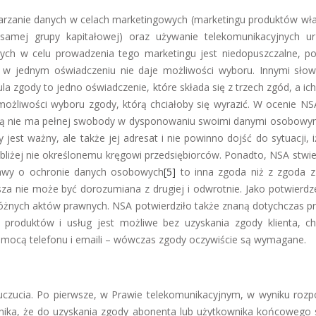
warzanie danych w celach marketingowych (marketingu produktów wła
amej grupy kapitałowej) oraz używanie telekomunikacyjnych u
ch w celu prowadzenia tego marketingu jest niedopuszczalne, p
ie w jednym oświadczeniu nie daje możliwości wyboru. Innymi sło
la zgody to jedno oświadczenie, które składa się z trzech zgód, a ic
ożliwości wyboru zgody, którą chciałoby się wyrazić. W ocenie NSA
czą nie ma pełnej swobody w dysponowaniu swoimi danymi osobowy
 jest ważny, ale także jej adresat i nie powinno dojść do sytuacji, 
iżej nie określonemu kręgowi przedsiębiorców. Ponadto, NSA stwierd
awy o ochronie danych osobowych
[5]
to inna zgoda niż z zgoda 
za nie może być dorozumiana z drugiej i odwrotnie. Jako potwierdze
óżnych aktów prawnych. NSA potwierdziło także znaną dotychczas pr
 produktów i usług jest możliwe bez uzyskania zgody klienta, c
omocą telefonu i emaili – wówczas zgody oczywiście są wymagane.
czucia. Po pierwsze, w Prawie telekomunikacyjnym, w wyniku rozp
nika, że do uzyskania zgody abonenta lub użytkownika końcowego 