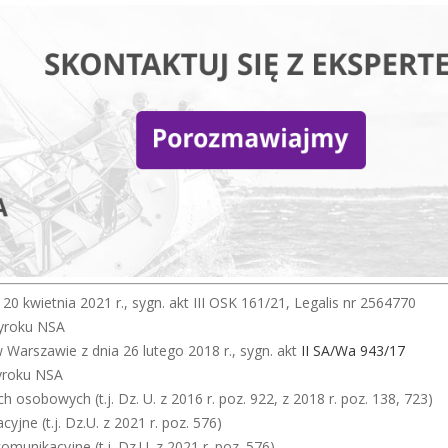
 kwietnia 2021 r., sygn. akt III OSK 161/21, Legalis nr 2564770
wyroku NSA
rszawie z dnia 26 lutego 2018 r., sygn. akt
II SA/Wa 943/17
yroku NSA
 osobowych (t.j. Dz. U. z 2016 r. poz. 922, z 2018 r. poz. 138, 723)
jne (t.j. Dz.U. z 2021 r. poz. 576)
omunikacyjne (t.j. Dz.U. z 2021 r. poz. 576)