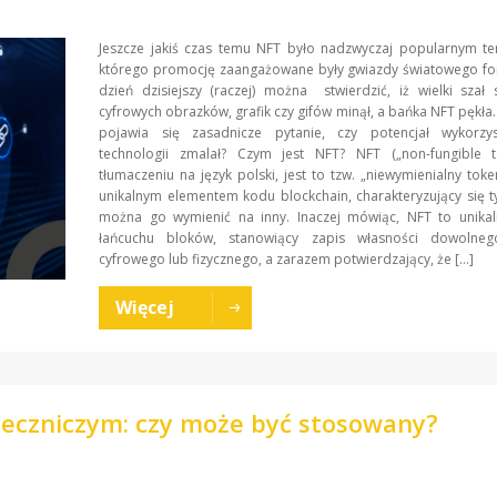
Jeszcze jakiś czas temu NFT było nadzwyczaj popularnym t
którego promocję zaangażowane były gwiazdy światowego fo
dzień dzisiejszy (raczej) można stwierdzić, iż wielki szał
cyfrowych obrazków, grafik czy gifów minął, a bańka NFT pękła.
pojawia się zasadnicze pytanie, czy potencjał wykorzys
technologii zmalał? Czym jest NFT? NFT („non-fungible t
tłumaczeniu na język polski, jest to tzw. „niewymienialny tok
unikalnym elementem kodu blockchain, charakteryzujący się t
można go wymienić na inny. Inaczej mówiąc, NFT to unika
łańcuchu bloków, stanowiący zapis własności dowolne
cyfrowego lub fizycznego, a zarazem potwierdzający, że […]
Więcej
leczniczym: czy może być stosowany?