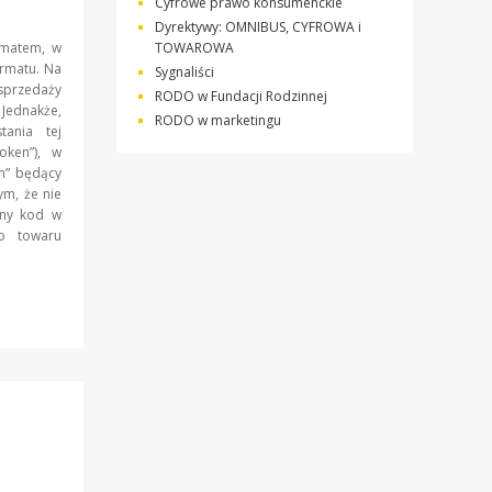
Cyfrowe prawo konsumenckie
Dyrektywy: OMNIBUS, CYFROWA i
ematem, w
TOWAROWA
rmatu. Na
Sygnaliści
 sprzedaży
RODO w Fundacji Rodzinnej
 Jednakże,
RODO w marketingu
tania tej
oken”), w
en” będący
ym, że nie
lny kod w
go towaru