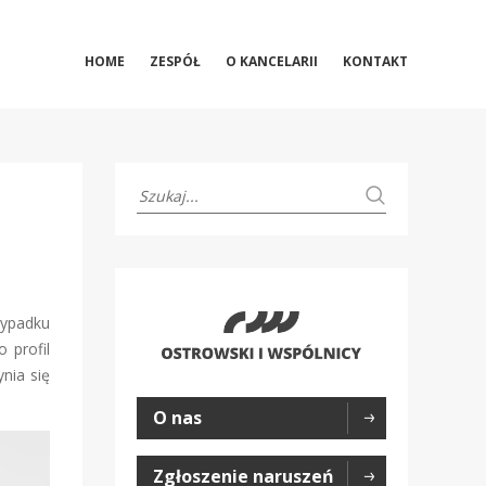
HOME
ZESPÓŁ
O KANCELARII
KONTAKT
zypadku
 profil
nia się
O nas
Zgłoszenie naruszeń