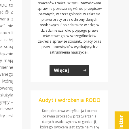
spacerów i tańca. W życiu zawodowym
RODO to
sprawnie porusza się wśród przepisów
ąć 😊 Z
prawnych, w szczególności w zakresie
ywana z
prawa pracy oraz ochrony danych
osobowych. Posiada także wiedzę w
we” nie
dziedzinie szeroko pojętego prawa
lauzuli
oświatowego, w szczególności w
a całej
zakresie spraw ze stosunku pracy oraz
ze sobą
praw i obowiązków wynikających z
zatrudnienia nauczycieli.
łącznie
py mają
dmienne
Więcej
owanego
 której
zowanej
służyła
Audyt i wdrożenia RODO
grupy –
ponieważ
Kompleksowa weryfikacja i ocena
ry jest
prawna procesów przetwarzania
danych osobowych w organizacji,
którego owocem jest szyta na miarę