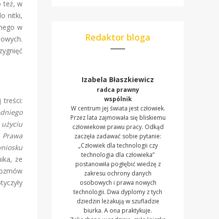
 też, w
 nitki,
jnego w
Redaktor bloga
bowych.
zygnięć
Izabela Błaszkiewicz
radca prawny
wspólnik
treści:
W centrum jej świata jest człowiek.
dniego
Przez lata zajmowała się bliskiemu
użyciu
człowiekowi prawu pracy. Odkąd
 Prawa
zaczęła zadawać sobie pytanie:
„Człowiek dla technologii czy
wniosku
technologia dla człowieka”
ika, że
postanowiła pogłębić wiedzę z
 rozmów
zakresu ochrony danych
tyczyły
osobowych i prawa nowych
technologii. Dwa dyplomy z tych
dziedzin leżakują w szufladzie
biurka. A ona praktykuje.