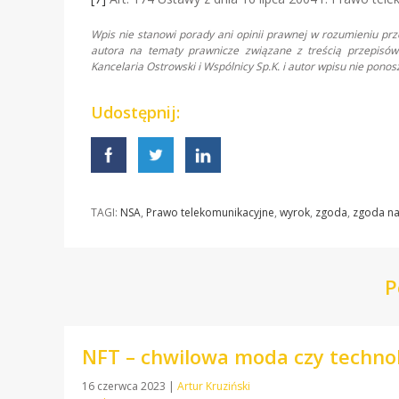
Wpis nie stanowi porady ani opinii prawnej w rozumieniu pr
autora na tematy prawnicze związane z treścią przepisów 
Kancelaria Ostrowski i Wspólnicy Sp.K. i autor wpisu nie pon
Udostępnij:
TAGI:
NSA
,
Prawo telekomunikacyjne
,
wyrok
,
zgoda
,
zgoda na
P
NFT – chwilowa moda czy technol
16 czerwca 2023
|
Artur Kruziński