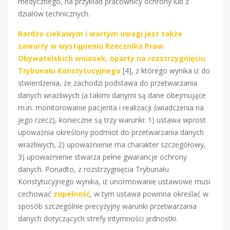
medycznego, na przykład pracownicy ochrony lub z
działów technicznych.
Bardzo ciekawym i wartym uwagi jest także
zawarty w wystąpieniu Rzecznika Praw
Obywatelskich wniosek, oparty na rozstrzygnięciu
Trybunału Konstytucyjnego
[4], z którego wynika iż do
stwierdzenia, że zachodzi podstawa do przetwarzania
danych wrażliwych (a takimi danymi są dane obejmujące
m.in. monitorowanie pacjenta i realizacji świadczenia na
jego rzecz), konieczne są trzy warunki: 1) ustawa wprost
upoważnia określony podmiot do przetwarzania danych
wrażliwych, 2) upoważnienie ma charakter szczegółowy,
3) upoważnienie stwarza pełne gwarancje ochrony
danych. Ponadto, z rozstrzygnięcia Trybunału
Konstytucyjnego wynika, iż unormowanie ustawowe musi
cechować
zupełność
, w tym ustawa powinna określać w
sposób szczególnie precyzyjny warunki przetwarzania
danych dotyczących strefy intymności jednostki.