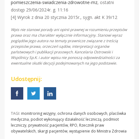
pomieszczenia-swiadczenia-zdrowotne-mz
, ostatni
dostęp 29/06/2024r. g. 11:16
[4] Wyrok z dnia 20 stycznia 2015r., sygn. akt K 39/12
Wpis nie stanowi porady ani opinii prawnej w rozumieniu przepisów
prawa oraz ma charakter wyłącznie informacyjny. Stanowi wyraz
poglądów jego autora na tematy prawnicze związane z treścią
przepisów prawa, orzeczeń sądów, interpretacji organów
państwowych i publikacji prasowych. Kancelaria Ostrowski i
Wspólnicy Sp.K. i autor wpisu nie ponoszą odpowiedzialności za
ewentualne skutki decyzji podejmowanych na jego podstawie.
Udostępnij:
TAGI:
monitroring wizyjny
,
ochrona danych osobowych
,
placówka
medyczna
,
podiot wykonujący działalność leczniczą
,
podmiot
leczniczy
,
prywatność pacjentów
,
RPO
,
Rzecznik praw
obywatelskich
,
skargi pacjentów
,
wystąpienie do Ministra Zdrowia