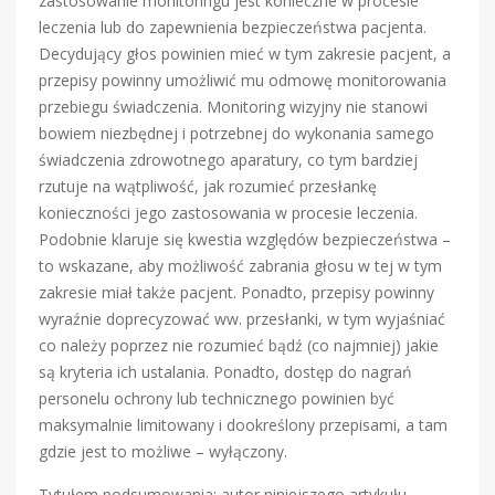
zastosowanie monitoringu jest konieczne w procesie
leczenia lub do zapewnienia bezpieczeństwa pacjenta.
Decydujący głos powinien mieć w tym zakresie pacjent, a
przepisy powinny umożliwić mu odmowę monitorowania
przebiegu świadczenia. Monitoring wizyjny nie stanowi
bowiem niezbędnej i potrzebnej do wykonania samego
świadczenia zdrowotnego aparatury, co tym bardziej
rzutuje na wątpliwość, jak rozumieć przesłankę
konieczności jego zastosowania w procesie leczenia.
Podobnie klaruje się kwestia względów bezpieczeństwa –
to wskazane, aby możliwość zabrania głosu w tej w tym
zakresie miał także pacjent. Ponadto, przepisy powinny
wyraźnie doprecyzować ww. przesłanki, w tym wyjaśniać
co należy poprzez nie rozumieć bądź (co najmniej) jakie
są kryteria ich ustalania. Ponadto, dostęp do nagrań
personelu ochrony lub technicznego powinien być
maksymalnie limitowany i dookreślony przepisami, a tam
gdzie jest to możliwe – wyłączony.
Tytułem podsumowania: autor niniejszego artykułu