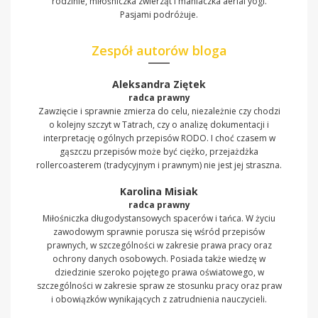
rodzinie, miłośniczka zwierząt i maniaczka aerial yogi.
Pasjami podróżuje.
Zespół autorów bloga
Aleksandra Ziętek
radca prawny
Zawzięcie i sprawnie zmierza do celu, niezależnie czy chodzi
o kolejny szczyt w Tatrach, czy o analizę dokumentacji i
interpretację ogólnych przepisów RODO. I choć czasem w
gąszczu przepisów może być ciężko, przejażdżka
rollercoasterem (tradycyjnym i prawnym) nie jest jej straszna.
Karolina Misiak
radca prawny
Miłośniczka długodystansowych spacerów i tańca. W życiu
zawodowym sprawnie porusza się wśród przepisów
prawnych, w szczególności w zakresie prawa pracy oraz
ochrony danych osobowych. Posiada także wiedzę w
dziedzinie szeroko pojętego prawa oświatowego, w
szczególności w zakresie spraw ze stosunku pracy oraz praw
i obowiązków wynikających z zatrudnienia nauczycieli.