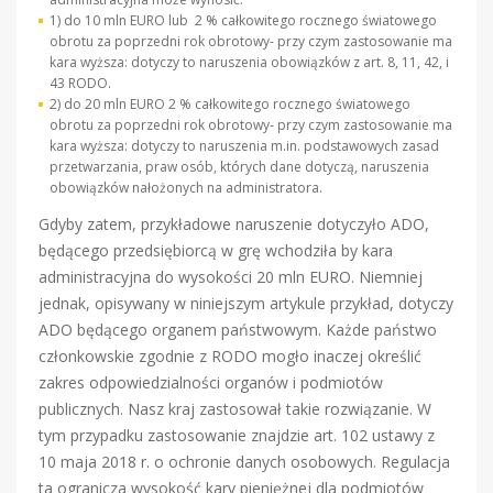
1) do 10 mln EURO lub 2 % całkowitego rocznego światowego
obrotu za poprzedni rok obrotowy- przy czym zastosowanie ma
kara wyższa: dotyczy to naruszenia obowiązków z art. 8, 11, 42, i
43 RODO.
2) do 20 mln EURO 2 % całkowitego rocznego światowego
obrotu za poprzedni rok obrotowy- przy czym zastosowanie ma
kara wyższa: dotyczy to naruszenia m.in. podstawowych zasad
przetwarzania, praw osób, których dane dotyczą, naruszenia
obowiązków nałożonych na administratora.
Gdyby zatem, przykładowe naruszenie dotyczyło ADO,
będącego przedsiębiorcą w grę wchodziła by kara
administracyjna do wysokości 20 mln EURO. Niemniej
jednak, opisywany w niniejszym artykule przykład, dotyczy
ADO będącego organem państwowym. Każde państwo
członkowskie zgodnie z RODO mogło inaczej określić
zakres odpowiedzialności organów i podmiotów
publicznych. Nasz kraj zastosował takie rozwiązanie. W
tym przypadku zastosowanie znajdzie art. 102 ustawy z
10 maja 2018 r. o ochronie danych osobowych. Regulacja
ta ogranicza wysokość kary pieniężnej dla podmiotów