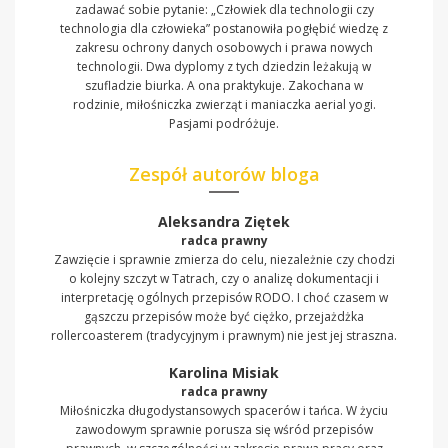
zadawać sobie pytanie: „Człowiek dla technologii czy
technologia dla człowieka” postanowiła pogłębić wiedzę z
zakresu ochrony danych osobowych i prawa nowych
technologii. Dwa dyplomy z tych dziedzin leżakują w
szufladzie biurka. A ona praktykuje. Zakochana w
rodzinie, miłośniczka zwierząt i maniaczka aerial yogi.
Pasjami podróżuje.
Zespół autorów bloga
Aleksandra Ziętek
radca prawny
Zawzięcie i sprawnie zmierza do celu, niezależnie czy chodzi
o kolejny szczyt w Tatrach, czy o analizę dokumentacji i
interpretację ogólnych przepisów RODO. I choć czasem w
gąszczu przepisów może być ciężko, przejażdżka
rollercoasterem (tradycyjnym i prawnym) nie jest jej straszna.
Karolina Misiak
radca prawny
Miłośniczka długodystansowych spacerów i tańca. W życiu
zawodowym sprawnie porusza się wśród przepisów