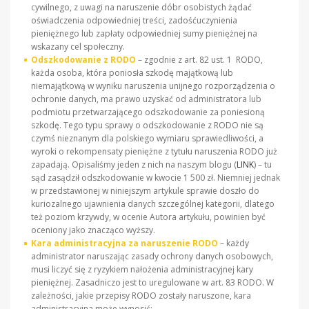
cywilnego, z uwagi na naruszenie dóbr osobistych żądać
oświadczenia odpowiedniej treści, zadośćuczynienia
pieniężnego lub zapłaty odpowiedniej sumy pieniężnej na
wskazany cel społeczny.
Odszkodowanie z RODO
– zgodnie z art. 82 ust. 1 RODO,
każda osoba, która poniosła szkodę majątkową lub
niemajątkową w wyniku naruszenia unijnego rozporządzenia o
ochronie danych, ma prawo uzyskać od administratora lub
podmiotu przetwarzającego odszkodowanie za poniesioną
szkodę. Tego typu sprawy o odszkodowanie z RODO nie są
czymś nieznanym dla polskiego wymiaru sprawiedliwości, a
wyroki o rekompensaty pieniężne z tytułu naruszenia RODO już
zapadają. Opisaliśmy jeden z nich na naszym blogu (
LINK
) – tu
sąd zasądził odszkodowanie w kwocie 1 500 zł. Niemniej jednak
w przedstawionej w niniejszym artykule sprawie doszło do
kuriozalnego ujawnienia danych szczególnej kategorii, dlatego
też poziom krzywdy, w ocenie Autora artykułu, powinien być
oceniony jako znacząco wyższy.
Kara administracyjna za naruszenie RODO
– każdy
administrator naruszając zasady ochrony danych osobowych,
musi liczyć się z ryzykiem nałożenia administracyjnej kary
pieniężnej. Zasadniczo jest to uregulowane w art. 83 RODO. W
zależności, jakie przepisy RODO zostały naruszone, kara
administracyjna może wynosić: