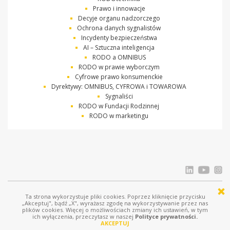
Prawo i innowacje
Decyje organu nadzorczego
Ochrona danych sygnalistów
Incydenty bezpieczeństwa
AI – Sztuczna inteligencja
RODO a OMNIBUS
RODO w prawie wyborczym
Cyfrowe prawo konsumenckie
Dyrektywy: OMNIBUS, CYFROWA i TOWAROWA
Sygnaliści
RODO w Fundacji Rodzinnej
RODO w marketingu
Ta strona wykorzystuje pliki cookies. Poprzez kliknięcie przycisku
© Ostrowski i Wspólnicy |
www.ostrowski.legal
| Wszystkie prawa zastrzeżone
„Akceptuj", bądź „X", wyrażasz zgodę na wykorzystywanie przez nas
plików cookies. Więcej o możliwościach zmiany ich ustawień, w tym
Licznik odwiedziń: 686878
ich wyłączenia, przeczytasz w naszej
Polityce prywatności.
AKCEPTUJ