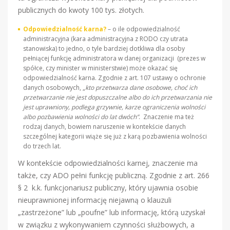
publicznych do kwoty 100 tys. złotych.
Odpowiedzialność karna?
– o ile odpowiedzialność
administracyjna (kara administracyjna z RODO czy utrata
stanowiska) to jedno, o tyle bardziej dotkliwa dla osoby
pełniącej funkcję administratora w danej organizacji (prezes w
spółce, czy minister w ministerstwie) może okazać się
odpowiedzialność karna. Zgodnie z art. 107 ustawy o ochronie
danych osobowych, „
kto przetwarza dane osobowe, choć ich
przetwarzanie nie jest dopuszczalne albo do ich przetwarzania nie
jest uprawniony, podlega grzywnie, karze ograniczenia wolności
albo pozbawienia wolności do lat dwóch”
. Znaczenie ma też
rodzaj danych, bowiem naruszenie w kontekście danych
szczególnej kategorii wiąże się już z karą pozbawienia wolności
do trzech lat.
W kontekście odpowiedzialności karnej, znaczenie ma
także, czy ADO pełni funkcję publiczną. Zgodnie z art. 266
§ 2 k.k. funkcjonariusz publiczny, który ujawnia osobie
nieuprawnionej informację niejawną o klauzuli
„zastrzeżone” lub „poufne” lub informację, którą uzyskał
w związku z wykonywaniem czynności służbowych, a