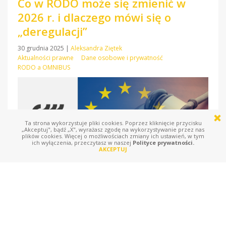
Co w RODO może się zmienić w
2026 r. i dlaczego mówi się o
„deregulacji”
30 grudnia 2025
|
Aleksandra Ziętek
Aktualności prawne
Dane osobowe i prywatność
RODO a OMNIBUS
Ta strona wykorzystuje pliki cookies. Poprzez kliknięcie przycisku
„Akceptuj", bądź „X", wyrażasz zgodę na wykorzystywanie przez nas
plików cookies. Więcej o możliwościach zmiany ich ustawień, w tym
ich wyłączenia, przeczytasz w naszej
Polityce prywatności.
AKCEPTUJ
Wchodząc w 2026 r., warto mieć z tyłu głowy jedną rzecz: RODO
nie „kończy się” ani nie zostaje automatycznie poluzowane z
Nowym Rokiem. To, co dziś bywa nazywane „deregulacją”, jest w
praktyce zbiorem projektów zmian na poziomie UE, które dopiero