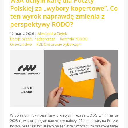
WSA uchylił karę dla Poczty
Polskiej za „wybory kopertowe”. Co
ten wyrok naprawdę zmienia z
perspektywy RODO?
12 marca 2026
|
Aleksandra Ziętek
Decyje organu nadzorczego
Kontrola PUODO
Orzecznictwo
RODO w prawie wyborczym
W ubiegłym roku pisaliśmy o decyzji Prezesa UODO z 17 marca
2025 r., w której organ nadzorczy nałożył 27 mln zł kary na Pocztę
Polską oraz 100 tys. zł kary na Ministra Cyfryzacji za przetwarzanie