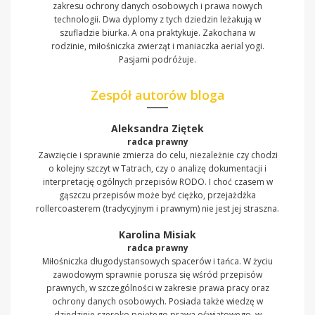
zakresu ochrony danych osobowych i prawa nowych
technologii. Dwa dyplomy z tych dziedzin leżakują w
szufladzie biurka. A ona praktykuje. Zakochana w
rodzinie, miłośniczka zwierząt i maniaczka aerial yogi.
Pasjami podróżuje.
Zespół autorów bloga
Aleksandra Ziętek
radca prawny
Zawzięcie i sprawnie zmierza do celu, niezależnie czy chodzi
o kolejny szczyt w Tatrach, czy o analizę dokumentacji i
interpretację ogólnych przepisów RODO. I choć czasem w
gąszczu przepisów może być ciężko, przejażdżka
rollercoasterem (tradycyjnym i prawnym) nie jest jej straszna.
Karolina Misiak
radca prawny
Miłośniczka długodystansowych spacerów i tańca. W życiu
zawodowym sprawnie porusza się wśród przepisów
prawnych, w szczególności w zakresie prawa pracy oraz
ochrony danych osobowych. Posiada także wiedzę w
dziedzinie szeroko pojętego prawa oświatowego, w