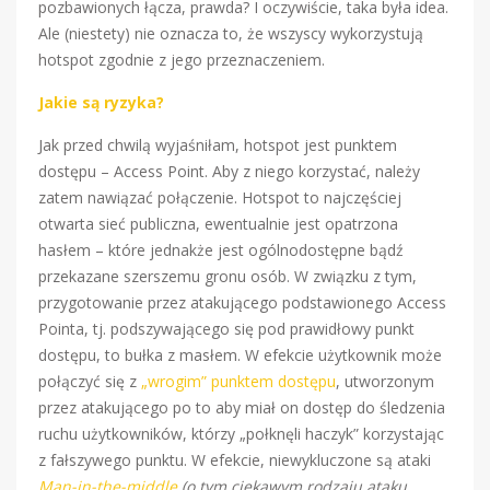
pozbawionych łącza, prawda? I oczywiście, taka była idea.
Ale (niestety) nie oznacza to, że wszyscy wykorzystują
hotspot zgodnie z jego przeznaczeniem.
Jakie są ryzyka?
Jak przed chwilą wyjaśniłam, hotspot jest punktem
dostępu – Access Point. Aby z niego korzystać, należy
zatem nawiązać połączenie. Hotspot to najczęściej
otwarta sieć publiczna, ewentualnie jest opatrzona
hasłem – które jednakże jest ogólnodostępne bądź
przekazane szerszemu gronu osób. W związku z tym,
przygotowanie przez atakującego podstawionego Access
Pointa, tj. podszywającego się pod prawidłowy punkt
dostępu, to bułka z masłem. W efekcie użytkownik może
połączyć się z
„wrogim” punktem dostępu
, utworzonym
przez atakującego po to aby miał on dostęp do śledzenia
ruchu użytkowników, którzy „połknęli haczyk” korzystając
z fałszywego punktu. W efekcie, niewykluczone są ataki
Man-in-the-middle
(o tym ciekawym rodzaju ataku