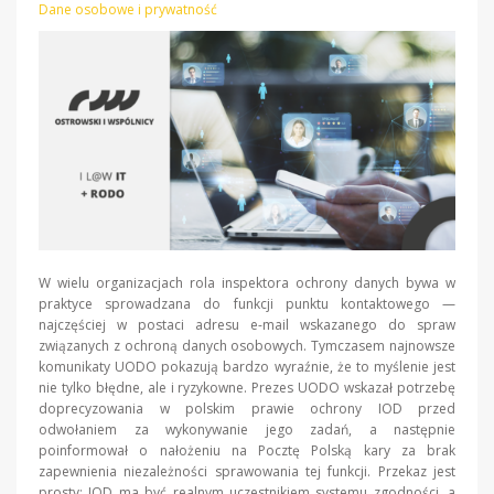
Dane osobowe i prywatność
W wielu organizacjach rola inspektora ochrony danych bywa w
praktyce sprowadzana do funkcji punktu kontaktowego —
najczęściej w postaci adresu e-mail wskazanego do spraw
związanych z ochroną danych osobowych. Tymczasem najnowsze
komunikaty UODO pokazują bardzo wyraźnie, że to myślenie jest
nie tylko błędne, ale i ryzykowne. Prezes UODO wskazał potrzebę
doprecyzowania w polskim prawie ochrony IOD przed
odwołaniem za wykonywanie jego zadań, a następnie
poinformował o nałożeniu na Pocztę Polską kary za brak
zapewnienia niezależności sprawowania tej funkcji. Przekaz jest
prosty: IOD ma być realnym uczestnikiem systemu zgodności, a