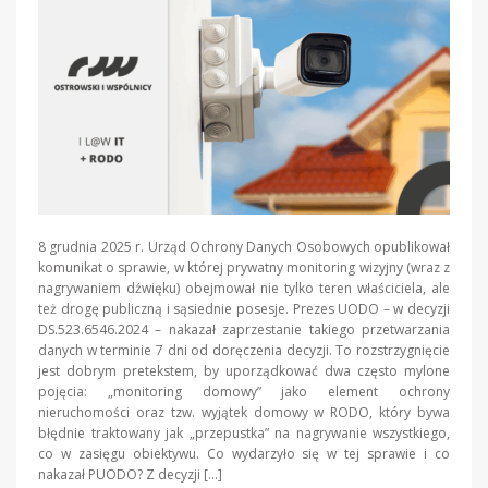
8 grudnia 2025 r. Urząd Ochrony Danych Osobowych opublikował
komunikat o sprawie, w której prywatny monitoring wizyjny (wraz z
nagrywaniem dźwięku) obejmował nie tylko teren właściciela, ale
też drogę publiczną i sąsiednie posesje. Prezes UODO – w decyzji
DS.523.6546.2024 – nakazał zaprzestanie takiego przetwarzania
danych w terminie 7 dni od doręczenia decyzji. To rozstrzygnięcie
jest dobrym pretekstem, by uporządkować dwa często mylone
pojęcia: „monitoring domowy” jako element ochrony
nieruchomości oraz tzw. wyjątek domowy w RODO, który bywa
błędnie traktowany jak „przepustka” na nagrywanie wszystkiego,
co w zasięgu obiektywu. Co wydarzyło się w tej sprawie i co
nakazał PUODO? Z decyzji […]