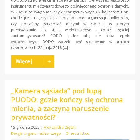
do podpisu Konwencji nr 108 Rady Europy (pierwszego wiążącego
instrumentu międzynarodowego poświęconego ochronie danych).
W 2026 r. to święto ma inny ciężar gatunkowy niż kilka lat temu: nie
chodzi już o to „czy RODO dotyczy mojej organizacji?”, tylko o to,
czy potrafimy zarządzać danymi w świecie, w którym
przetwarzanie jest stałe, wielokanałowe i coraz częściej
zautomatyzowane? RODO: jeden akt, ale kilka epok
wdrożeniowych RODO zaczęło być stosowane w krajach
członkowskich 25 maja 2018 […]
Więcej
„Kamera sąsiada” pod lupą
PUODO: gdzie kończy się ochrona
mienia, a zaczyna naruszenie
prywatności?
15 grudnia 2025
|
Aleksandra Ziętek
Decyje organu nadzorczego
Orzecznictwo