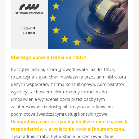
Dlaczego sprawa trafiła do TSUE?
Początek historii, która „powędrowała” aż do TSUE,
rozpoczyna się od chwili nawiązania przez administratora
danych współpracy z firmą konsultingową. Administrator
wykorzystał bowiem elektroniczny formularz do
umożliwienia wyrażenia opinii przez osoby tym
zainteresowane i udostępnił otrzymane odpowiedzi
podmiotowi świadczącymi usługi konsultingowe.
Usługodawca nie otrzymał jednakże imion i nazwisk
respondentów – a wyłącznie kody alfanumeryczne
.
Tylko administrator był w stanie odszyfrować dane.