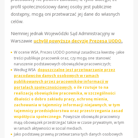
profil społecznościowy danej osoby jest publicznie
dostępny, mogą oni przetwarzać jej dane do własnych
celów.
Niemniej jednak Wojewódzki Sąd Administracyjny w
Warszawie
uchylił powyższą decyzję Prezesa UODO
.
W ocenie WSA, Prezes UODO pominął zasadnicza kwestię- jakie
treści publikuje pracownik oraz, czy mogą one stanowić
naruszenie podstawowych obowiązków pracowniczych;
Według WSA
dopuszczalne jest przetwarzanie przez
pracodawców danych osobowych w ramach
publikowanych przez pracowników informacji w
portalach społecznościowych
,
o ile rzutuje to na
realizację obowiązków pracownika, w szczególności
dbałości o dobro zakładu pracy, ochronę mienia,
zachowania w tajemnicy informacji niejawnych
,
w tym
tajemnicy przedsiębiorstwa oraz przestrzegania zasad
współżycia społecznego.
Powyższe obowiązki pracownicy
mają obowiązek przestrzegać także w czasie prywatnym, w tym
w ramach aktywności w social mediach.
Jako podstawę prawną przetwarzania tych danych osobowych