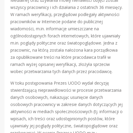
Medialnej oraz używania mowy nienawiści objęci zostali
wszyscy pracownicy i ich działania z ostatnich 36 miesięcy.
W ramach weryfikacji, przeglądowi podlegały aktywności
pracowników w Internecie podane do publicznej
wiadomości, m.in. informacje umieszczane na
ogólnodostępnych forach internetowych, które ujawniały
m.in. poglądy polityczne oraz światopoglądowe. Jedna z
pracownic, na którą została nałożona kara porządkowa
za opublikowane treści na które pracodawca trafił w
ramach wyżej opisanej weryfikacji, złożyła sprzeciw
wobec przetwarzania tych danych przez pracodawcę.
W toku postępowania Prezes UODO wydał decyzję
stwierdzającą nieprawidłowości w procesie przetwarzania
danych osobowych, nakazując usunięcie danych
osobowych pracownicy w zakresie danych dotyczących jej
aktywności w mediach społecznościowych (tj. informacji o
wpisach, ich treści oraz udostępnionych postów, które
ujawniały jej poglądy polityczne, światopoglądowe oraz
przekonania). W ocenie Prezesa UODO m.in.: