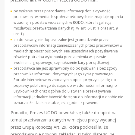
pozyskanie przez pracodawcę informacji dot. aktywność
pracownicy w mediach społecznościowych nie znajduje oparcia
w żadnej z podstaw wskazanych w RODO, które legalizują
możliwość przetwarzania danych (tj. w art. 6 ust. 1 oraz art. 9
ust. 1);
co do zasady, niedopuszczalne jest gromadzenie przez
pracodawców informacji zamieszczanych przez pracowników w
mediach społecznościowych. Nie uzasadnia ich pozyskiwania
również potrzeba wykonania porozumienia w sprawie
zwolnienia grupowego, czy nałożenie kary porządkowej;
pracodawca nie jest uprawniony do pozyskiwania bez zgody
pracownika informacji dotyczących jego życia prywatnego.
Portale internetowe w znacznym stopniu przyczyniają się do
poprawy publicznego dostępu do wiadomości i informacji o
użytkownikach oraz ogólnie do ułatwienia przekazywania
informacji. Jednakże łatwość dostępu do informacji o osobie nie
oznacza, że działanie takie jest zgodne z prawem.
Ponadto, Prezes UODO odwołał się także do opinii na
temat przetwarzania danych w miejscu pracy wydanej
przez Grupę Roboczą Art. 29, która podkreśliła, że
pracodawcy nie powinni zakładać, iż tylko dlatego, że