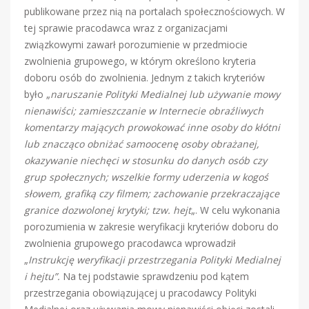
publikowane przez nią na portalach społecznościowych. W
tej sprawie pracodawca wraz z organizacjami
związkowymi zawarł porozumienie w przedmiocie
zwolnienia grupowego, w którym określono kryteria
doboru osób do zwolnienia. Jednym z takich kryteriów
było „
naruszanie Polityki Medialnej lub używanie mowy
nienawiści; zamieszczanie w Internecie obraźliwych
komentarzy mających prowokować inne osoby do kłótni
lub znacząco obniżać samoocenę osoby obrażanej,
okazywanie niechęci w stosunku do danych osób czy
grup społecznych; wszelkie formy uderzenia w kogoś
słowem, grafiką czy filmem; zachowanie przekraczające
granice dozwolonej krytyki; tzw. hejt
„. W celu wykonania
porozumienia w zakresie weryfikacji kryteriów doboru do
zwolnienia grupowego pracodawca wprowadził
„
Instrukcję weryfikacji przestrzegania Polityki Medialnej
i hejtu”.
Na tej podstawie sprawdzeniu pod kątem
przestrzegania obowiązującej u pracodawcy Polityki