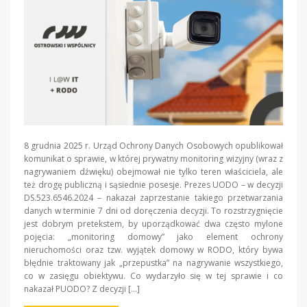
8 grudnia 2025 r. Urząd Ochrony Danych Osobowych opublikował
komunikat o sprawie, w której prywatny monitoring wizyjny (wraz z
nagrywaniem dźwięku) obejmował nie tylko teren właściciela, ale
też drogę publiczną i sąsiednie posesje. Prezes UODO – w decyzji
DS.523.6546.2024 – nakazał zaprzestanie takiego przetwarzania
danych w terminie 7 dni od doręczenia decyzji. To rozstrzygnięcie
jest dobrym pretekstem, by uporządkować dwa często mylone
pojęcia: „monitoring domowy” jako element ochrony
nieruchomości oraz tzw. wyjątek domowy w RODO, który bywa
błędnie traktowany jak „przepustka” na nagrywanie wszystkiego,
co w zasięgu obiektywu. Co wydarzyło się w tej sprawie i co
nakazał PUODO? Z decyzji […]