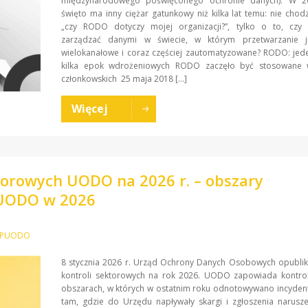
międzynarodowego poświęconego ochronie danych). W 2
święto ma inny ciężar gatunkowy niż kilka lat temu: nie chodz
„czy RODO dotyczy mojej organizacji?”, tylko o to, czy 
zarządzać danymi w świecie, w którym przetwarzanie je
wielokanałowe i coraz częściej zautomatyzowane? RODO: jede
kilka epok wdrożeniowych RODO zaczęło być stosowane 
członkowskich 25 maja 2018 […]
Więcej
ktorowych UODO na 2026 r. – obszary
PUODO w 2026
a PUODO
8 stycznia 2026 r. Urząd Ochrony Danych Osobowych opublik
kontroli sektorowych na rok 2026. UODO zapowiada kontrol
obszarach, w których w ostatnim roku odnotowywano incydent
tam, gdzie do Urzędu napływały skargi i zgłoszenia narusz