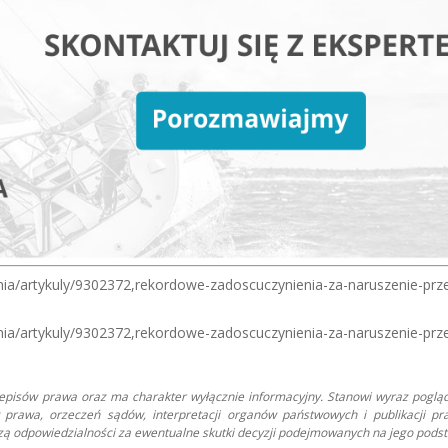
artykuly/9302372,rekordowe-zadoscuczynienia-za-naruszenie-prz
artykuly/9302372,rekordowe-zadoscuczynienia-za-naruszenie-prz
zepisów prawa oraz ma charakter wyłącznie informacyjny. Stanowi wyraz poglą
prawa, orzeczeń sądów, interpretacji organów państwowych i publikacji pr
oszą odpowiedzialności za ewentualne skutki decyzji podejmowanych na jego podst