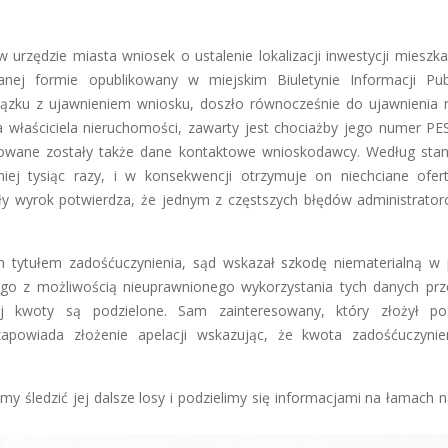
urzędzie miasta wniosek o ustalenie lokalizacji inwestycji mieszka
ej formie opublikowany w miejskim Biuletynie Informacji Publ
ązku z ujawnieniem wniosku, doszło równocześnie do ujawnienia
ka właściciela nieruchomości, zawarty jest chociażby jego numer PE
kowane zostały także dane kontaktowe wnioskodawcy. Według sta
ej tysiąc razy, i w konsekwencji otrzymuje on niechciane ofer
dły wyrok potwierdza, że jednym z częstszych błędów administrator
 tytułem zadośćuczynienia, sąd wskazał szkodę niematerialną w 
ego z możliwością nieuprawnionego wykorzystania tych danych prz
j kwoty są podzielone. Sam zainteresowany, który złożył p
zapowiada złożenie apelacji wskazując, że kwota zadośćuczynie
emy śledzić jej dalsze losy i podzielimy się informacjami na łamach 