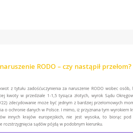
naruszenie RODO – czy nastąpił przełom?
kwot z tytułu zadośćuczynienia za naruszenie RODO wobec osób, 
iej kwoty w przedziale 1-1,5 tysiąca złotych, wyrok Sądu Okręg
1462/22) zdecydowanie może być jednym z bardziej przełomowych m
nia o ochronie danych w Polsce. I mimo, iż przyznana tym wyrokiem 
iów innych krajów europejskich, nie jest wysoka, to biorąc po
jne rozstrzygnięcia sądów pójdą w podobnym kierunku.