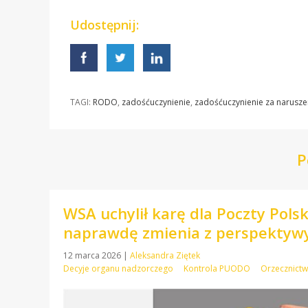
Udostępnij:
TAGI:
RODO
,
zadośćuczynienie
,
zadośćuczynienie za narusze
P
WSA uchylił karę dla Poczty Pols
naprawdę zmienia z perspekty
12 marca 2026
|
Aleksandra Ziętek
Decyje organu nadzorczego
Kontrola PUODO
Orzecznict