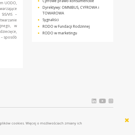
Cyfrowe prawo konsumenckie
tem UODO,
Dyrektywy: OMNIBUS, CYFROWA i
twarzające
TOWAROWA
SIS/VIS –
Sygnaliści
etwarzanie
yjnego, w
RODO w Fundacji Rodzinnej
iecięce,
RODO w marketingu
P – sposób
Licznik odwiedziń: 689883
 plików cookies. Więcej o możliwościach zmiany ich