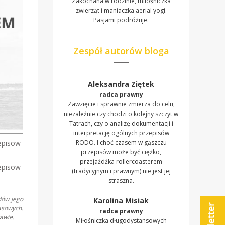
Zakochana w rodzinie, miłośniczka
zwierząt i maniaczka aerial yogi.
Pasjami podróżuje.
Zespół autorów bloga
Aleksandra Ziętek
radca prawny
Zawzięcie i sprawnie zmierza do celu,
niezależnie czy chodzi o kolejny szczyt w
Tatrach, czy o analizę dokumentacji i
interpretację ogólnych przepisów
episow-
RODO. I choć czasem w gąszczu
przepisów może być ciężko,
przejażdżka rollercoasterem
episow-
(tradycyjnym i prawnym) nie jest jej
straszna.
dów jego
Karolina Misiak
asowych.
radca prawny
awie.
Miłośniczka długodystansowych