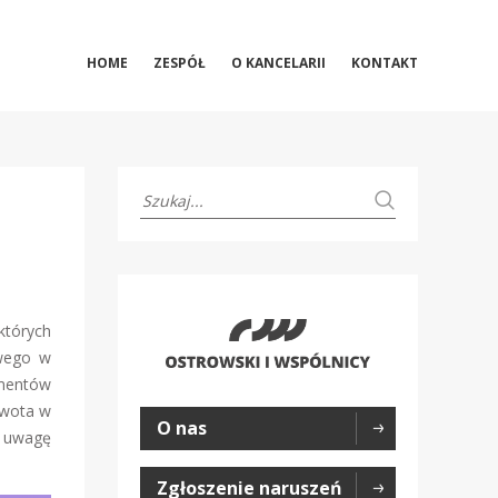
HOME
ZESPÓŁ
O KANCELARII
KONTAKT
których
owego w
omentów
kwota w
O nas
d uwagę
Zgłoszenie naruszeń