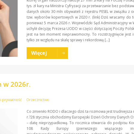
której organ nadzorczy nałożył 27 mln zł kary na Pocztę Polsk
tys. zł kary na Ministra Cyfryzacji za przetwarzanie bez podsta
danych około 30 mln obywateli z rejestru PESEL w związku z o
tzw. wyborów kopertowych w 2020 r. (link) Dziś wracamy do t
ponieważ 5 marca 2026 r. Wojewódzki Sąd Administracyjny w
uchylił decyzję Prezesa UODO w części dotyczącej Poczty Polsk
jest na ten moment nieprawomocny. To rozstrzygnięcie jest i
tylko ze względu na skalę sprawy i rekordową […]
Więcej
 w 2026r.
i prywatność
Orzecznictwo
Co zmieniło RODO i dlaczego dziś ta rozmowa jest trudniejsza 
r.?28 stycznia obchodzimy Europejski Dzień Ochrony Danych
– datę nieprzypadkową. To rocznica otwarcia do podpisu Ko
108 Rady Europy (pierwszego wiążącego inst