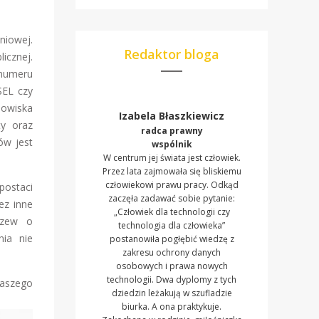
niowej.
Redaktor bloga
icznej.
 numeru
SEL czy
nowiska
Izabela Błaszkiewicz
ty oraz
radca prawny
ów jest
wspólnik
W centrum jej świata jest człowiek.
Przez lata zajmowała się bliskiemu
człowiekowi prawu pracy. Odkąd
postaci
zaczęła zadawać sobie pytanie:
ez inne
„Człowiek dla technologii czy
ozew o
technologia dla człowieka”
nia nie
postanowiła pogłębić wiedzę z
zakresu ochrony danych
osobowych i prawa nowych
technologii. Dwa dyplomy z tych
naszego
dziedzin leżakują w szufladzie
biurka. A ona praktykuje.