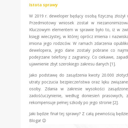
Istota sprawy
W 2019 r. deweloper będący osobą fizyczną złożył w 
Przedmiotowy wniosek został w niezanonimizowan
Kluczowym elementem w sprawie było to, iż w zwi
księgi wieczystej, w której oprócz imienia i nazwis
imiona jego rodziców. W ramach zdarzenia opubli
dewelopera, jego dane zostały pobrane co najmni
podejrzane telefony z zagranicy. Co ciekawe, zapa
ujawnienie zbyt szerokiego zakresu danych [1].
Jako podstawę do zasądzenia kwoty 20.000 złotych
utraty poczucia bezpieczeństwa oraz lęku związan
osoby. Zdania w zakresie wysokości zasądzone
zadośćuczynienie, według doniesień prasowych, 
rekompensuje pełnej szkody po jego stronie [2].
Jaki będzie finał tej sprawy? Z całą pewnością będzi
Bloga! 😉