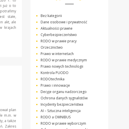
026 r. to
i już o to
potrafimy
Bez kategorii
st stałe,
n akt, ale
Dane osobowe i prywatność
w krajach
Aktualności prawne
Cyberbezpieczeństwo
RODO w prawie pracy
Orzecznictwo
Prawo w internetach
RODO w prawie medycznym
Prawo nowych technologii
Kontrola PUODO
RODOtechnika
Prawo i innowacje
Decyje organu nadzorczego
Ochrona danych sygnalistów
Incydenty bezpieczeństwa
ował plan
AI – Sztuczna inteligencja
e m.in. w
RODO a OMNIBUS
y, a także
RODO w prawie wyborczym
eń. Zakres