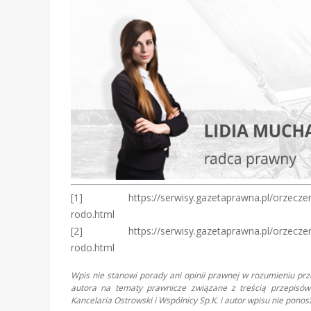
[1] https://serwisy.gazetaprawna.pl/orzeczenia/
rodo.html
[2] https://serwisy.gazetaprawna.pl/orzeczenia/
rodo.html
Wpis nie stanowi porady ani opinii prawnej w rozumieniu pr
autora na tematy prawnicze związane z treścią przepisów 
Kancelaria Ostrowski i Wspólnicy Sp.K. i autor wpisu nie pon