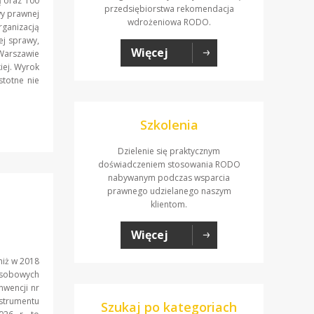
ą oraz 100
przedsiębiorstwa rekomendacja
wy prawnej
wdrożeniowa RODO.
rganizacją
ej sprawy,
Więcej
 Warszawie
iej. Wyrok
stotne nie
Szkolenia
Dzielenie się praktycznym
doświadczeniem stosowania RODO
nabywanym podczas wsparcia
prawnego udzielanego naszym
klientom.
Więcej
niż w 2018
 Osobowych
nwencji nr
rumentu
Szukaj po kategoriach