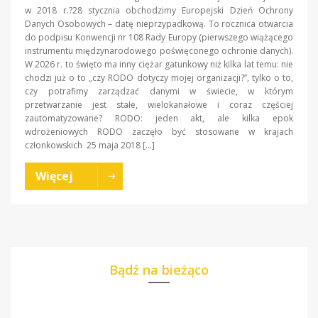
w 2018 r.?28 stycznia obchodzimy Europejski Dzień Ochrony
Danych Osobowych – datę nieprzypadkową. To rocznica otwarcia
do podpisu Konwencji nr 108 Rady Europy (pierwszego wiążącego
instrumentu międzynarodowego poświęconego ochronie danych).
W 2026 r. to święto ma inny ciężar gatunkowy niż kilka lat temu: nie
chodzi już o to „czy RODO dotyczy mojej organizacji?”, tylko o to,
czy potrafimy zarządzać danymi w świecie, w którym
przetwarzanie jest stałe, wielokanałowe i coraz częściej
zautomatyzowane? RODO: jeden akt, ale kilka epok
wdrożeniowych RODO zaczęło być stosowane w krajach
członkowskich 25 maja 2018 […]
Więcej
Bądź na bieżąco