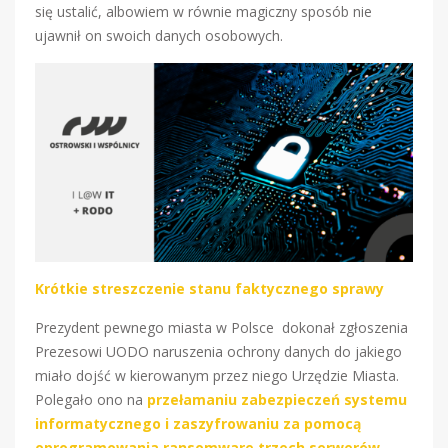
się ustalić, albowiem w równie magiczny sposób nie
ujawnił on swoich danych osobowych.
Krótkie streszczenie stanu faktycznego sprawy
Prezydent pewnego miasta w Polsce dokonał zgłoszenia
Prezesowi UODO naruszenia ochrony danych do jakiego
miało dojść w kierowanym przez niego Urzędzie Miasta.
Polegało ono na
przełamaniu zabezpieczeń systemu
informatycznego i zaszyfrowaniu za pomocą
oprogramowania ransomware trzech serwerów