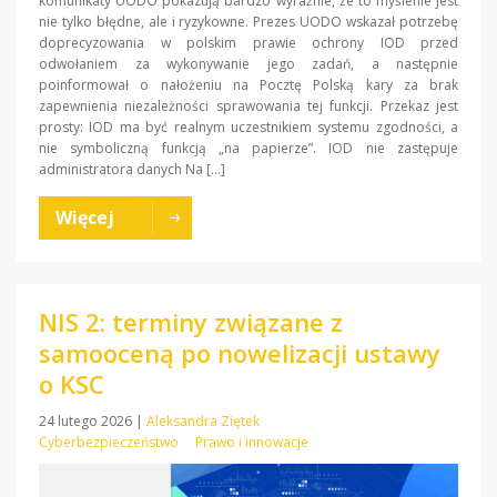
komunikaty UODO pokazują bardzo wyraźnie, że to myślenie jest
nie tylko błędne, ale i ryzykowne. Prezes UODO wskazał potrzebę
doprecyzowania w polskim prawie ochrony IOD przed
odwołaniem za wykonywanie jego zadań, a następnie
poinformował o nałożeniu na Pocztę Polską kary za brak
zapewnienia niezależności sprawowania tej funkcji. Przekaz jest
prosty: IOD ma być realnym uczestnikiem systemu zgodności, a
nie symboliczną funkcją „na papierze”. IOD nie zastępuje
administratora danych Na […]
Więcej
NIS 2: terminy związane z
samooceną po nowelizacji ustawy
o KSC
24 lutego 2026
|
Aleksandra Ziętek
Cyberbezpieczeństwo
Prawo i innowacje