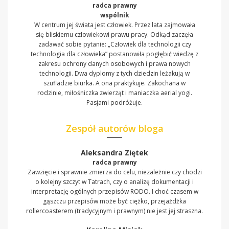
radca prawny
wspólnik
W centrum jej świata jest człowiek. Przez lata zajmowała
się bliskiemu człowiekowi prawu pracy. Odkąd zaczęła
zadawać sobie pytanie: „Człowiek dla technologii czy
technologia dla człowieka” postanowiła pogłębić wiedzę z
zakresu ochrony danych osobowych i prawa nowych
technologii. Dwa dyplomy z tych dziedzin leżakują w
szufladzie biurka. A ona praktykuje. Zakochana w
rodzinie, miłośniczka zwierząt i maniaczka aerial yogi.
Pasjami podróżuje.
Zespół autorów bloga
Aleksandra Ziętek
radca prawny
Zawzięcie i sprawnie zmierza do celu, niezależnie czy chodzi
o kolejny szczyt w Tatrach, czy o analizę dokumentacji i
interpretację ogólnych przepisów RODO. I choć czasem w
gąszczu przepisów może być ciężko, przejażdżka
rollercoasterem (tradycyjnym i prawnym) nie jest jej straszna.