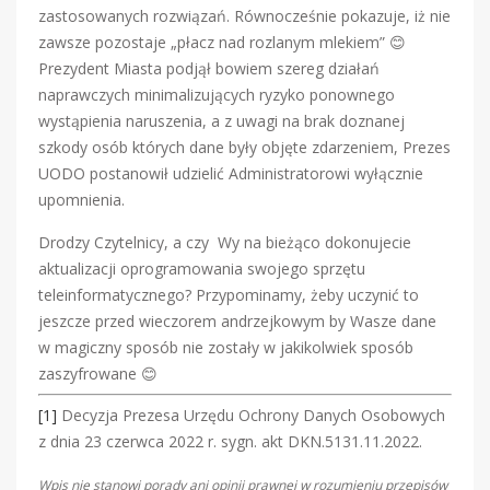
zastosowanych rozwiązań. Równocześnie pokazuje, iż nie
zawsze pozostaje „płacz nad rozlanym mlekiem” 😊
Prezydent Miasta podjął bowiem szereg działań
naprawczych minimalizujących ryzyko ponownego
wystąpienia naruszenia, a z uwagi na brak doznanej
szkody osób których dane były objęte zdarzeniem, Prezes
UODO postanowił udzielić Administratorowi wyłącznie
upomnienia.
Drodzy Czytelnicy, a czy Wy na bieżąco dokonujecie
aktualizacji oprogramowania swojego sprzętu
teleinformatycznego? Przypominamy, żeby uczynić to
jeszcze przed wieczorem andrzejkowym by Wasze dane
w magiczny sposób nie zostały w jakikolwiek sposób
zaszyfrowane 😊
[1]
Decyzja Prezesa Urzędu Ochrony Danych Osobowych
z dnia 23 czerwca 2022 r. sygn. akt DKN.5131.11.2022.
Wpis nie stanowi porady ani opinii prawnej w rozumieniu przepisów