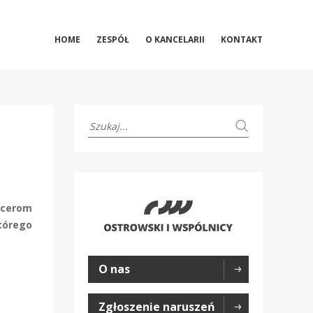
HOME
ZESPÓŁ
O KANCELARII
KONTAKT
encerom
tórego
O nas
Zgłoszenie naruszeń