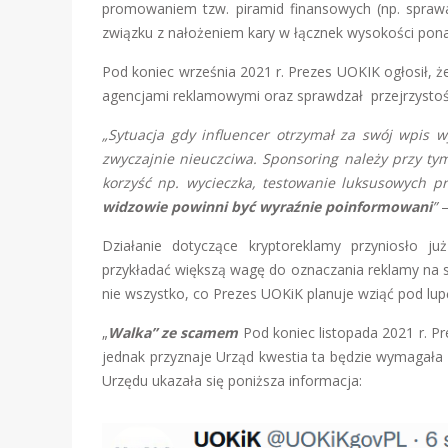
promowaniem tzw. piramid finansowych (np. sprawa
związku z nałożeniem kary w łącznek wysokości ponad
Pod koniec września 2021 r. Prezes UOKIK ogłosił, ż
agencjami reklamowymi oraz sprawdzał przejrzystość
„Sytuacja gdy influencer otrzymał za swój wpis wy
zwyczajnie nieuczciwa. Sponsoring należy przy ty
korzyść np. wycieczka, testowanie luksusowych 
widzowie powinni być wyraźnie poinformowani
”
Działanie dotyczące kryptoreklamy przyniosło już 
przykładać większą wagę do oznaczania reklamy na 
nie wszystko, co Prezes UOKiK planuje wziąć pod lup
„
Walka” ze scamem
Pod koniec listopada 2021 r. P
jednak przyznaje Urząd kwestia ta będzie wymagała
Urzędu ukazała się poniższa informacja: