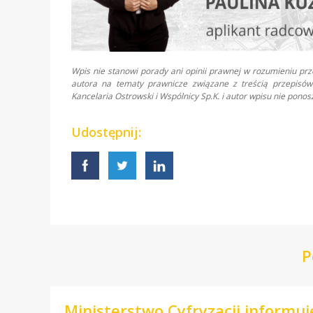
Wpis nie stanowi porady ani opinii prawnej w rozumieniu pr
autora na tematy prawnicze związane z treścią przepisów 
Kancelaria Ostrowski i Wspólnicy Sp.K. i autor wpisu nie pon
Udostępnij:
P
Ministerstwo Cyfryzacji informu