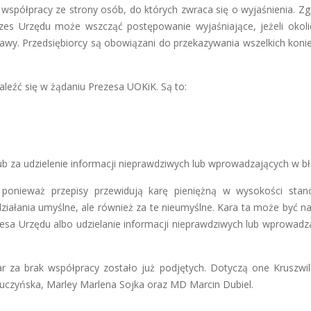
współpracy ze strony osób, do których zwraca się o wyjaśnienia. Zg
es Urzędu może wszcząć postępowanie wyjaśniające, jeżeli okoli
awy. Przedsiębiorcy są obowiązani do przekazywania wszelkich koni
naleźć się w żądaniu Prezesa UOKiK. Są to:
lub za udzielenie informacji nieprawdziwych lub wprowadzających w bł
onieważ przepisy przewidują karę pieniężną w wysokości stan
a działania umyślne, ale również za te nieumyślne. Kara ta może być 
ezesa Urzędu albo udzielanie informacji nieprawdziwych lub wprowadz
r za brak współpracy zostało już podjętych. Dotyczą one Kruszwi
 Kuczyńska, Marley Marlena Sojka oraz MD Marcin Dubiel.