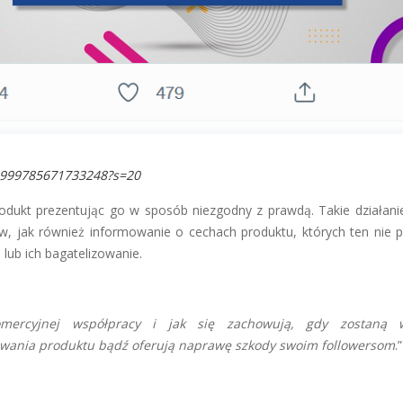
78999785671733248?s=20
rodukt prezentując go w sposób niezgodny z prawdą. Takie działan
w, jak również informowanie o cechach produktu, których ten nie p
ub ich bagatelizowanie.
omercyjnej współpracy i jak się zachowują, gdy zostaną w
mowania produktu bądź oferują naprawę szkody swoim followersom
.”