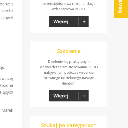
odnie z
przedsiębiorstwa rekomendacja
wdrożeniowa RODO.
czności
ecznych
Więcej
Szkolenia
Dzielenie się praktycznym
ąd.
doświadczeniem stosowania RODO
nabywanym podczas wsparcia
prawnego udzielanego naszym
owiącej
klientom.
nałożona
ających
Więcej
l Marek
Szukaj po kategoriach