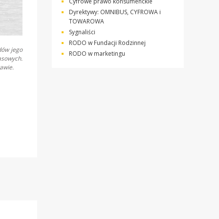
Cyfrowe prawo konsumenckie
Dyrektywy: OMNIBUS, CYFROWA i
TOWAROWA
Sygnaliści
RODO w Fundacji Rodzinnej
dów jego
RODO w marketingu
asowych.
awie.