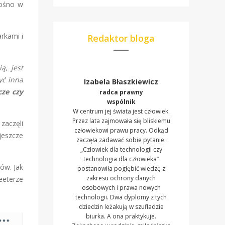
łośno w
rkami i
Redaktor bloga
ą, jest
yć inna
Izabela Błaszkiewicz
cze czy
radca prawny
wspólnik
W centrum jej świata jest człowiek.
Przez lata zajmowała się bliskiemu
zaczęli
człowiekowi prawu pracy. Odkąd
jeszcze
zaczęła zadawać sobie pytanie:
„Człowiek dla technologii czy
technologia dla człowieka”
ów. Jak
postanowiła pogłębić wiedzę z
zakresu ochrony danych
eeterze
osobowych i prawa nowych
technologii. Dwa dyplomy z tych
dziedzin leżakują w szufladzie
biurka. A ona praktykuje.