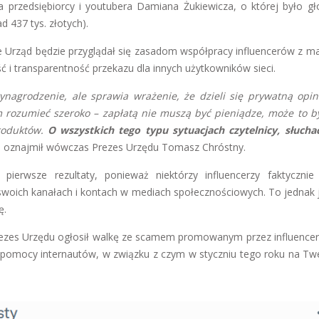
 przedsiębiorcy i youtubera Damiana Żukiewicza, o której było g
 437 tys. złotych).
e Urząd będzie przyglądał się zasadom współpracy influencerów z ma
 i transparentność przekazu dla innych użytkowników sieci.
nagrodzenie, ale sprawia wrażenie, że dzieli się prywatną opini
m rozumieć szeroko – zapłatą nie muszą być pieniądze, może to b
produktów.
O wszystkich tego typu sytuacjach czytelnicy, słucha
– oznajmił wówczas Prezes Urzędu Tomasz Chróstny.
pierwsze rezultaty, ponieważ niektórzy influencerzy faktycznie 
swoich kanałach i kontach w mediach społecznościowych. To jednak 
ę.
rezes Urzędu ogłosił walkę ze scamem promowanym przez influencer
 pomocy internautów, w związku z czym w styczniu tego roku na Tw