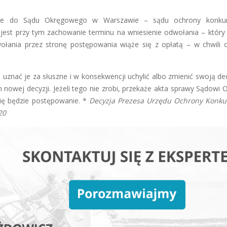
nie do Sądu Okręgowego w Warszawie – sądu ochrony konkure
st przy tym zachowanie terminu na wniesienie odwołania – który
wołania przez stronę postępowania wiąże się z opłatą – w chwili 
uznać je za słuszne i w konsekwencji uchylić albo zmienić swoją de
 nowej decyzji. Jeżeli tego nie zrobi, przekaże akta sprawy Sądowi 
ię będzie postępowanie. *
Decyzja Prezesa Urzędu Ochrony Konkur
20