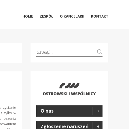
HOME
ZESPÓŁ
O KANCELARII
KONTAKT
rzystanie
O nas
e tylko w
oszenia
esowaniem
Zgłoszenie naruszeń