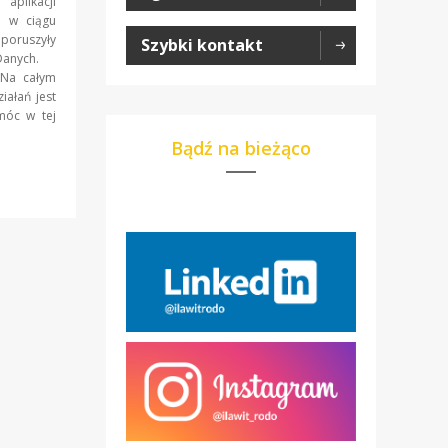
aplikacji
y w ciągu
poruszyły
Szybki kontakt
y Danych.
 Na całym
iałań jest
móc w tej
Bądź na bieżąco