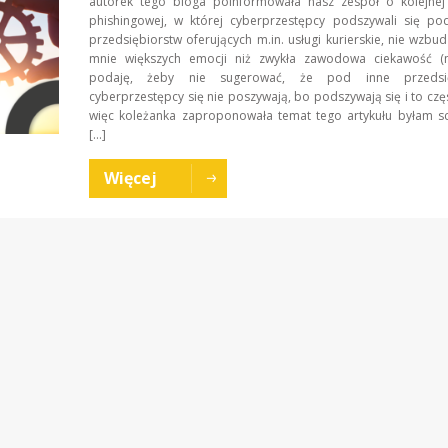
autorek tego bloga poinformowała nasz zespół o kolejnej
phishingowej, w której cyberprzestępcy podszywali się po
przedsiębiorstw oferujących m.in. usługi kurierskie, nie wzbud
mnie większych emocji niż zwykła zawodowa ciekawość (
podaję, żeby nie sugerować, że pod inne przedsię
cyberprzestępcy się nie poszywają, bo podszywają się i to częs
więc koleżanka zaproponowała temat tego artykułu byłam sc
[…]
Więcej