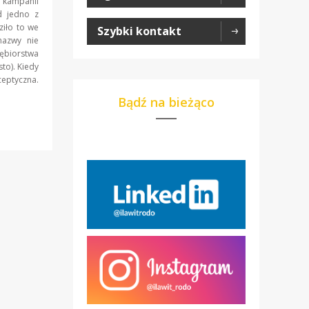
 kampanii
d jedno z
ziło to we
Szybki kontakt
nazwy nie
biorstwa
to). Kiedy
eptyczna.
Bądź na bieżąco