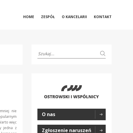
HOME
ZESPÓŁ
O KANCELARII
KONTAKT
jmniej nie
O nas
popularnym
Warto więc
dy jedna z
Zgłoszenie naruszeń