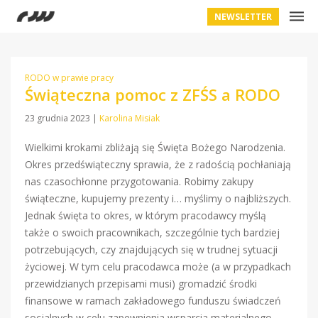
NEWSLETTER
RODO w prawie pracy
Świąteczna pomoc z ZFŚS a RODO
23 grudnia 2023
|
Karolina Misiak
Wielkimi krokami zbliżają się Święta Bożego Narodzenia.
Okres przedświąteczny sprawia, że z radością pochłaniają
nas czasochłonne przygotowania. Robimy zakupy
świąteczne, kupujemy prezenty i… myślimy o najbliższych.
Jednak święta to okres, w którym pracodawcy myślą
także o swoich pracownikach, szczególnie tych bardziej
potrzebujących, czy znajdujących się w trudnej sytuacji
życiowej. W tym celu pracodawca może (a w przypadkach
przewidzianych przepisami musi) gromadzić środki
finansowe w ramach zakładowego funduszu świadczeń
socjalnych w celu zapewnienia wsparcia materialnego