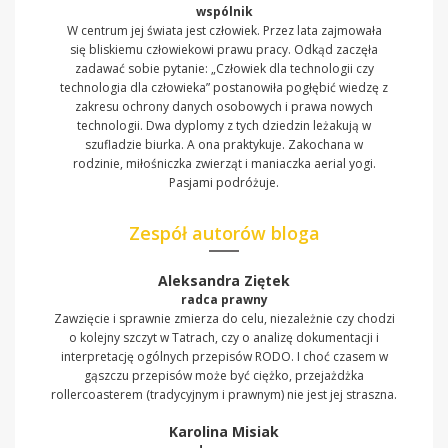
wspólnik
W centrum jej świata jest człowiek. Przez lata zajmowała
się bliskiemu człowiekowi prawu pracy. Odkąd zaczęła
zadawać sobie pytanie: „Człowiek dla technologii czy
technologia dla człowieka” postanowiła pogłębić wiedzę z
zakresu ochrony danych osobowych i prawa nowych
technologii. Dwa dyplomy z tych dziedzin leżakują w
szufladzie biurka. A ona praktykuje. Zakochana w
rodzinie, miłośniczka zwierząt i maniaczka aerial yogi.
Pasjami podróżuje.
Zespół autorów bloga
Aleksandra Ziętek
radca prawny
Zawzięcie i sprawnie zmierza do celu, niezależnie czy chodzi
o kolejny szczyt w Tatrach, czy o analizę dokumentacji i
interpretację ogólnych przepisów RODO. I choć czasem w
gąszczu przepisów może być ciężko, przejażdżka
rollercoasterem (tradycyjnym i prawnym) nie jest jej straszna.
Karolina Misiak