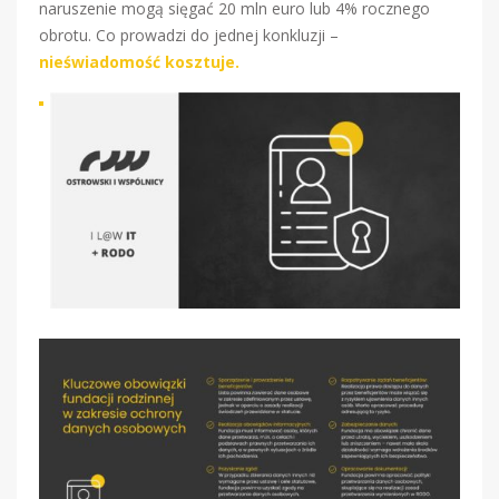
naruszenie mogą sięgać 20 mln euro lub 4% rocznego
obrotu. Co prowadzi do jednej konkluzji –
nieświadomość kosztuje.