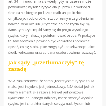
art. 34 — i uruchamia się wtedy, gdy naruszenie może
powodować wysokie ryzyko dla jej praw lub wolności.
Granica nie biegnie po liczbie osób ani po liczbie
omyłkowych odbiorców, lecz po realnym zagrożeniu: im
bardziej wrażliwe lub „użyteczne do podszycia się” są
dane, tym szybciej zbliżamy się do progu wysokiego
ryzyka, który nakazuje poinformować osobę. W praktyce
to zawiadomienie powinno być konkretne i pomocne:
opisać, co się stało, jakie mogą być konsekwencje, jakie
środki wdrożono oraz co dana osoba powinna rozważyć.
Jak sądy „przetłumaczyły” tę
zasadę
WSA zaakcentował, że samo „teoretyczne” ryzyko to za
mało, jeśli incydent jest jednostkowy. NSA dodał jednak
ważny element: siła rażenia. Nawet jednorazowe
ujawnienie do jednego odbiorcy może tworzyć wysokie
ryzyko, jeśli charakter danych sprzyja nadużyciom lub