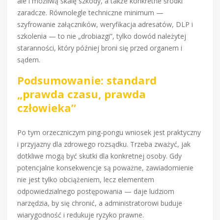
ale i możliwą skalę szkody, a także konkretne środki
zaradcze. Równolegle techniczne minimum —
szyfrowanie załączników, weryfikacja adresatów, DLP i
szkolenia — to nie „drobiazgi”, tylko dowód należytej
staranności, który później broni się przed organem i
sądem.
Podsumowanie: standard
„prawda czasu, prawda
człowieka”
Po tym orzeczniczym ping-pongu wniosek jest praktyczny
i przyjazny dla zdrowego rozsądku. Trzeba zważyć, jak
dotkliwe mogą być skutki dla konkretnej osoby. Gdy
potencjalne konsekwencje są poważne, zawiadomienie
nie jest tylko obciążeniem, lecz elementem
odpowiedzialnego postępowania — daje ludziom
narzędzia, by się chronić, a administratorowi buduje
wiarygodność i redukuje ryzyko prawne.