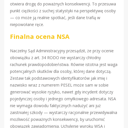
otwiera drogę do poważnych konsekwencji. To przesuwa
punkt ciężkości z suchej statystyki na perspektywę osoby
— co może ją realnie spotkać, jeśli dane trafią w
niepowołane ręce.
Finalna ocena NSA
Naczelny Sąd Administracyjny przesądził, że przy ocenie
obowiązku z art. 34 RODO nie wystarczy chłodny
rachunek prawdopodobieństwa. Równie istotna jest waga
potencjalnych skutków dla osoby, której dane dotyczą.
Zestaw tak podstawowych identyfikatorów jak imię i
nazwisko wraz z numerem PESEL może sam w sobie
generować wysokie ryzyko, nawet gdy incydent dotyczy
pojedynczej osoby i jednego omyłkowego adresata. NSA
nie wymaga dowodu faktycznych nadużyć ani już
zaistniałej szkody — wystarczy racjonalnie przewidywalna
możliwość poważnych konsekwencji, by uruchomić
obowiązek zawiadomienia. Uchylenie wyroku WSA i