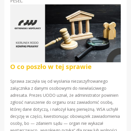
PESEL.
O co poszło w tej sprawie
Sprawa zaczęła się od wysłania niezaszyfrowanego
załącznika z danymi osobowymi do niewłaściwego
adresata. Prezes UODO uznał, że administrator powinien
zgłosić naruszenie do organu oraz zawiadomić osobę,
której dane dotyczą, i nałożył karę pieniężną. WSA uchylił
decyzję w części, kwestionując obowiązek zawiadomienia
osoby, bo — zdaniem sądu — organ nie wykazał
wystarczająco „wysokiego ryzyka” dla praw lub wolności