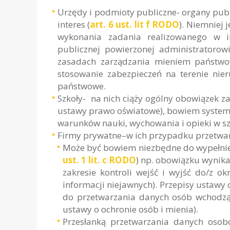
Urzędy i podmioty publiczne- organy pub
interes (
art. 6 ust. lit f RODO
). Niemniej
wykonania zadania realizowanego w 
publicznej powierzonej administratorowi
zasadach zarządzania mieniem państwo
stosowanie zabezpieczeń na terenie nie
państwowe.
Szkoły- na nich ciąży ogólny obowiązek z
ustawy prawo oświatowe), bowiem system 
warunków nauki, wychowania i opieki w sz
Firmy prywatne–w ich przypadku przetwa
Może być bowiem niezbędne do wypełnie
ust. 1 lit. c RODO
) np. obowiązku wynika
zakresie kontroli wejść i wyjść do/z o
informacji niejawnych). Przepisy ustaw
do przetwarzania danych osób wchodząc
ustawy o ochronie osób i mienia).
Przesłanką przetwarzania danych oso