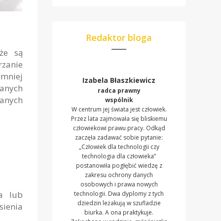
Redaktor bloga
że są
rzanie
emniej
Izabela Błaszkiewicz
danych
radca prawny
anych
wspólnik
W centrum jej świata jest człowiek.
Przez lata zajmowała się bliskiemu
człowiekowi prawu pracy. Odkąd
zaczęła zadawać sobie pytanie:
„Człowiek dla technologii czy
technologia dla człowieka”
postanowiła pogłębić wiedzę z
zakresu ochrony danych
osobowych i prawa nowych
a lub
technologii. Dwa dyplomy z tych
dziedzin leżakują w szufladzie
sienia
biurka. A ona praktykuje.