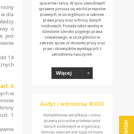
spacerów i tańca. W życiu zawodowym
dniony
sprawnie porusza się wśród przepisów
 w dla
prawnych, w szczególności w zakresie
prawa pracy oraz ochrony danych
ładzy
osobowych. Posiada także wiedzę w
tawy o
dziedzinie szeroko pojętego prawa
e jest
oświatowego, w szczególności w
mienie
zakresie spraw ze stosunku pracy oraz
praw i obowiązków wynikających z
zatrudnienia nauczycieli.
pkt 14
cznych
Więcej
.
(
art. 6
nych w
hronie
Audyt i wdrożenia RODO
chrony
ust. 1
Kompleksowa weryfikacja i ocena
prawna procesów przetwarzania
danych osobowych w organizacji,
rawnie
którego owocem jest szyta na miarę