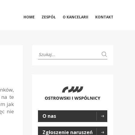
HOME
ZESPÓŁ
O KANCELARII
KONTAKT
ynków,
 na te
ym jak
ęc nie
O nas
Zgłoszenie naruszeń