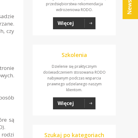
przedsiębiorstwa rekomendacja
wdrożeniowa RODO.
adzie
Więcej
rzane.
h, czy
Szkolenia
Dzielenie się praktycznym
tronie
doświadczeniem stosowania RODO
owych.
nabywanym podczas wsparcia
prawnego udzielanego naszym
klientom.
sposób
Więcej
óre są
O).
 rodzi
Szukaj po kategoriach