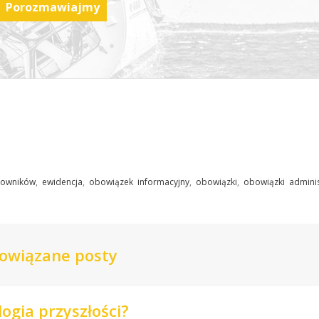
Porozmawiajmy
cowników
,
ewidencja
,
obowiązek informacyjny
,
obowiązki
,
obowiązki adminis
owiązane posty
ogia przyszłości?