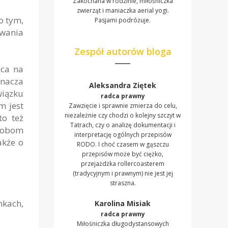
Zakochana w rodzinie, miłośniczka
zwierząt i maniaczka aerial yogi.
o tym,
Pasjami podróżuje.
awania
Zespół autorów bloga
ąca na
nacza
Aleksandra Ziętek
wiązku
radca prawny
m jest
Zawzięcie i sprawnie zmierza do celu,
niezależnie czy chodzi o kolejny szczyt w
o też
Tatrach, czy o analizę dokumentacji i
sobom
interpretację ogólnych przepisów
akże o
RODO. I choć czasem w gąszczu
przepisów może być ciężko,
przejażdżka rollercoasterem
(tradycyjnym i prawnym) nie jest jej
straszna.
nkach,
Karolina Misiak
radca prawny
Miłośniczka długodystansowych