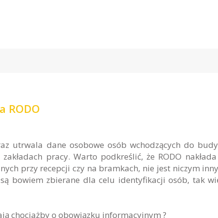
ć a RODO
oraz utrwala dane osobowe osób wchodzących do bud
w zakładach pracy. Warto podkreślić, że RODO nakłada
ych przy recepcji czy na bramkach, nie jest niczym inn
 bowiem zbierane dla celu identyfikacji osób, tak wi
ają chociażby o obowiązku informacyjnym ?