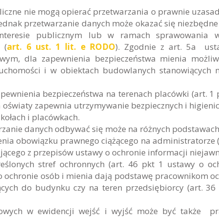
liczne nie mogą opierać przetwarzania o prawnie uzasa
 jednak przetwarzanie danych może okazać się niezbędne
interesie publicznym lub w ramach sprawowania w
 (
art. 6 ust. 1 lit. e RODO
). Zgodnie z art. 5a us
wym, dla zapewnienia bezpieczeństwa mienia możliw
ruchomości i w obiektach budowlanych stanowiących 
apewnienia bezpieczeństwa na terenach placówki (art. 1 
oświaty zapewnia utrzymywanie bezpiecznych i higieni
kołach i placówkach.
rzanie danych odbywać się może na różnych podstawach
nia obowiązku prawnego ciążącego na administratorze 
jącego z przepisów ustawy o ochronie informacji niejaw
kreślonych stref ochronnych (art. 46 pkt 1 ustawy o oc
y o ochronie osób i mienia dają podstawę pracownikom o
ych do budynku czy na teren przedsiębiorcy (art. 36 
bowych w ewidencji wejść i wyjść może być także p