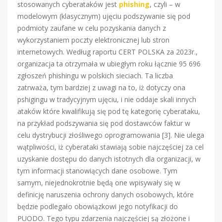
stosowanych cyberataków jest
phishing
, czyli – w
modelowym (klasycznym) ujęciu podszywanie się pod
podmioty zaufane w celu pozyskania danych z
wykorzystaniem poczty elektronicznej lub stron
internetowych. Według raportu CERT POLSKA za 2023r.,
organizacja ta otrzymała w ubiegłym roku łącznie 95 696
zgłoszeń phishingu w polskich sieciach. Ta liczba
zatrważa, tym bardziej z uwagi na to, iż dotyczy ona
pshigingu w tradycyjnym ujęciu, i nie oddaje skali innych
ataków które kwalifikują się pod tę kategorię cyberataku,
na przykład podszywania się pod dostawców faktur w
celu dystrybucji złośliwego oprogramowania [3]. Nie ulega
wątpliwości, iż cyberataki stawiają sobie najczęściej za cel
uzyskanie dostępu do danych istotnych dla organizacji, w
tym informacji stanowiących dane osobowe. Tym
samym, niejednokrotnie będą one wpisywały się w
definicję naruszenia ochrony danych osobowych, które
będzie podlegało obowiązkowi jego notyfikacji do
PUODO. Tego typu zdarzenia najczęściej są złożone i