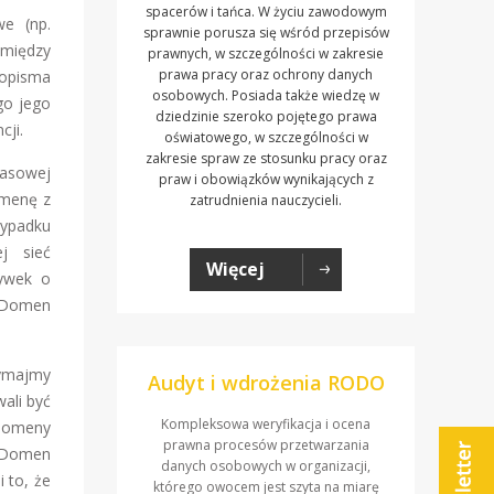
spacerów i tańca. W życiu zawodowym
e (np.
sprawnie porusza się wśród przepisów
 między
prawnych, w szczególności w zakresie
prawa pracy oraz ochrony danych
sopisma
osobowych. Posiada także wiedzę w
go jego
dziedzinie szeroko pojętego prawa
cji.
oświatowego, w szczególności w
zakresie spraw ze stosunku pracy oraz
rasowej
praw i obowiązków wynikających z
omenę z
zatrudnienia nauczycieli.
zypadku
ej sieć
Więcej
rywek o
. Domen
zymajmy
Audyt i wdrożenia RODO
ali być
Kompleksowa weryfikacja i ocena
 domeny
prawna procesów przetwarzania
. Domen
danych osobowych w organizacji,
 to, że
którego owocem jest szyta na miarę