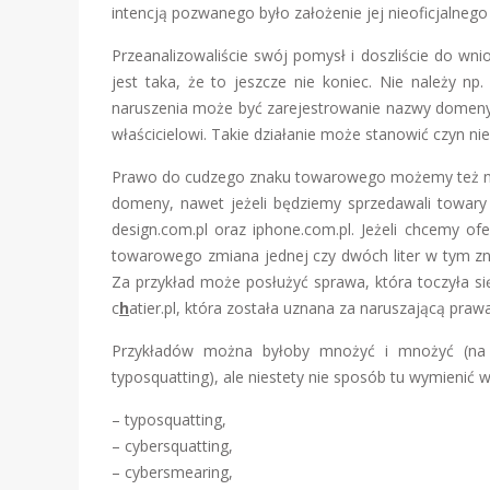
intencją pozwanego było założenie jej nieoficjalnego
Przeanalizowaliście swój pomysł i doszliście do wn
jest taka, że to jeszcze nie koniec. Nie należy n
naruszenia może być zarejestrowanie nazwy domeny za
właścicielowi. Takie działanie może stanowić czyn nie
Prawo do cudzego znaku towarowego możemy też n
domeny, nawet jeżeli będziemy sprzedawali towar
design.com.pl oraz iphone.com.pl. Jeżeli chcemy o
towarowego zmiana jednej czy dwóch liter w tym z
Za przykład może posłużyć sprawa, która toczyła 
c
h
atier.pl, która została uznana za naruszającą pr
Przykładów można byłoby mnożyć i mnożyć (na p
typosquatting), ale niestety nie sposób tu wymienić 
– typosquatting,
– cybersquatting,
– cybersmearing,