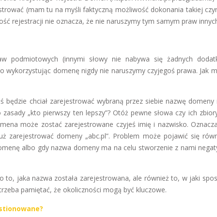
trować (mam tu na myśli faktyczną możliwość dokonania takiej czyn
ość rejestracji nie oznacza, że nie naruszymy tym samym praw innyc
raw podmiotowych (innymi słowy nie nabywa się żadnych dodat
albo wykorzystując domenę nigdy nie naruszymy czyjegoś prawa. Jak 
 będzie chciał zarejestrować wybraną przez siebie nazwę domeny 
do zasady „kto pierwszy ten lepszy”? Otóż pewne słowa czy ich zbio
omena może zostać zarejestrowane czyjeś imię i nazwisko. Oznacza
uż zarejestrować domeny „abc.pl”. Problem może pojawić się równ
domenę albo gdy nazwa domeny ma na celu stworzenie z nami nega
 to, jaka nazwa została zarejestrowana, ale również to, w jaki spos
 trzeba pamiętać, że okoliczności mogą być kluczowe.
stionowane?