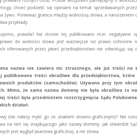
zy prawami różnych osób. Przede wszystkim pamiętajmy o wolności
i mogą chcieć podzielić się opiniami na temat sprzedawanych przez
 na żywo. Ponieważ granica między wolnością słowa, a naruszeniem 
 dwa przykłady:
jomo, prawda? Na stronie tej publikowano m.in. negatywne o
prawo do wolności słowa jest ważniejsze niż prawo ochronne 
h oferowanych przez jakieś przedsiębiorstwo nie odwołując się 
ma nazwa nie zawiera nic strasznego, ale już treści na s
ej publikowano treści obraźliwe dla przedsiębiorstwa, które
 swoich produktów (samochodów). Używano przy tym obraź
h. Mimo, że sama nazwa domeny nie była obraźliwa to nad
iej treści była przedmiotem rozstrzygnięcia Sądu Polubowne
kich działań.
owy (nie należy mylić go ze znakiem słowno-graficznym)? Nie ozn
wa na nim się znajdującego jako nazwy domeny. Jak stwierdził Są
ych jest wygląd (warstwa graficzna), a nie słowa.