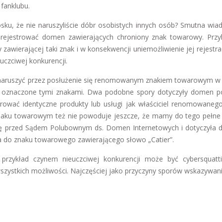
 fanklubu.
iosku, że nie naruszyliście dóbr osobistych innych osób? Smutna wi
p. rejestrować domen zawierających chroniony znak towarowy. Prz
wierającej taki znak i w konsekwencji uniemożliwienie jej rejestrac
uczciwej konkurencji.
aruszyć przez posłużenie się renomowanym znakiem towarowym w
y oznaczone tymi znakami. Dwa podobne spory dotyczyły domen p
ferować identyczne produkty lub usługi jak właściciel renomowaneg
naku towarowym też nie powoduje jeszcze, że mamy do tego pełne
się przed Sądem Polubownym ds. Domen Internetowych i dotyczyła
awa do znaku towarowego zawierającego słowo „Catier”.
rzykład czynem nieuczciwej konkurencji może być cybersquatt
wszystkich możliwości. Najczęściej jako przyczyny sporów wskazywani