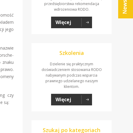
przedsiębiorstwa rekomendacja
wdrożeniowa RODO.
adomość
Więcej
ykładem
ji jego
 nazwie
Szkolenia
orsche-
o znaku
Dzielenie się praktycznym
 prawo.
doświadczeniem stosowania RODO
nabywanym podczas wsparcia
 domeny
prawnego udzielanego naszym
klientom.
ing czy
Więcej
e są:
Szukaj po kategoriach