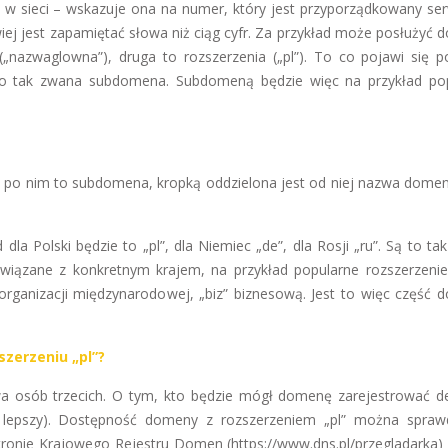
j w sieci – wskazuje ona na numer, który jest przyporządkowany se
twiej jest zapamiętać słowa niż ciąg cyfr. Za przykład może posłużyć
nazwaglowna”), druga to rozszerzenia („pl”). To co pojawi się p
, to tak zwana subdomena. Subdomeną będzie więc na przykład po
je po nim to subdomena, kropką oddzielona jest od niej nazwa domen
dla Polski będzie to „pl”, dla Niemiec „de”, dla Rosji „ru”. Są to t
związane z konkretnym krajem, na przykład popularne rozszerzeni
rganizacji międzynarodowej, „biz” biznesową. Jest to więc część 
zerzeniu „pl”?
rawa osób trzecich. O tym, kto będzie mógł domenę zarejestrować d
 lepszy). Dostępność domeny z rozszerzeniem „pl” można spraw
onie Krajowego Rejestru Domen (https://www.dns.pl/przegladarka) –