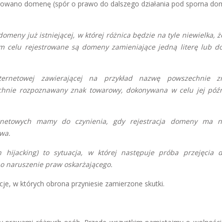
trowano domenę (spór o prawo do dalszego działania pod sporna do
meny już istniejącej, w której różnica będzie na tyle niewielka, 
m celu rejestrowane są domeny zamieniające jedną literę lub d
nternetowej zawierającej na przykład nazwę powszechnie z
chnie rozpoznawany znak towarowy, dokonywana w celu jej późn
netowych mamy do czynienia, gdy rejestracja domeny ma n
twa.
hijacking) to sytuacja, w której następuje próba przejęcia
 o naruszenie praw oskarżającego.
je, w których obrona przyniesie zamierzone skutki.