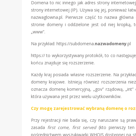
Domena to nic innego jak adres strony internetowe
strony internetowej (IP). Używa się jej, ponieważ ła
nazwaglowna.pl. Pierwsze część to nazwa główna („
stronie domeny i oddzielone jest od niej kropką
„www”.
Na przykład: https://subdomena.
nazwadomeny
.pl
https:// to wykorzystywany protokół, to co następu
końcu znajduje się rozszerzenie.
Każdy kraj posiada własne rozszerzenie. Na przykład 
domeny krajowe. Istnieją również rozszerzenia nie
oznacza domenę komercyjną, „gov” rządową, „int” o
która używana jest przez wielu użytkowników.
Czy mogę zarejestrować wybraną domenę o rozs
Przy rejestracji nie bada się, czy naruszane są p
zasada
first come, first served
(kto pierwszy ten
pośrednictwem wyszukiwarki WHOIS dostępnej na str