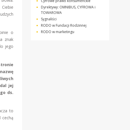
 słowa.
Cyfrowe prawo konsumenckie
 Ciebie
Dyrektywy: OMNIBUS, CYFROWA i
TOWAROWA
cudzych
Sygnaliści
RODO w Fundacji Rodzinnej
RODO w marketingu
pinie o
na znak
do jego
tronie
 nazwę
liwych
al jej
go ds.
acza to
d cechą