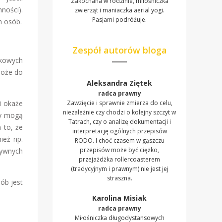
Zakochana w rodzinie, miłośniczka
ności).
zwierząt i maniaczka aerial yogi.
Pasjami podróżuje.
h osób.
Zespół autorów bloga
kowych
może do
Aleksandra Ziętek
radca prawny
i okaże
Zawzięcie i sprawnie zmierza do celu,
niezależnie czy chodzi o kolejny szczyt w
ry mogą
Tatrach, czy o analizę dokumentacji i
 to, że
interpretację ogólnych przepisów
ież np.
RODO. I choć czasem w gąszczu
przepisów może być ciężko,
tywnych
przejażdżka rollercoasterem
(tradycyjnym i prawnym) nie jest jej
straszna.
ób jest
Karolina Misiak
radca prawny
Miłośniczka długodystansowych