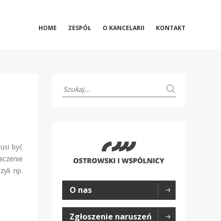
HOME
ZESPÓŁ
O KANCELARII
KONTAKT
usi być
aczenie
yli np.
O nas
Zgłoszenie naruszeń