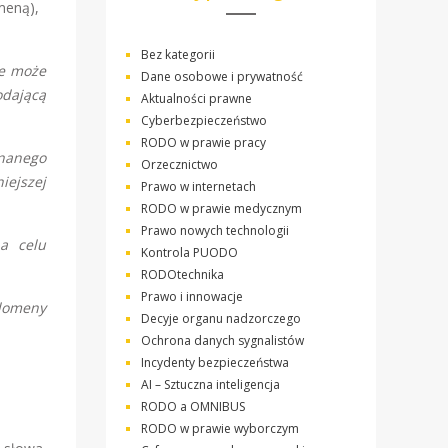
meną),
Bez kategorii
że może
Dane osobowe i prywatność
odającą
Aktualności prawne
Cyberbezpieczeństwo
RODO w prawie pracy
nanego
Orzecznictwo
iejszej
Prawo w internetach
RODO w prawie medycznym
Prawo nowych technologii
a celu
Kontrola PUODO
RODOtechnika
Prawo i innowacje
 domeny
Decyje organu nadzorczego
Ochrona danych sygnalistów
Incydenty bezpieczeństwa
AI – Sztuczna inteligencja
RODO a OMNIBUS
RODO w prawie wyborczym