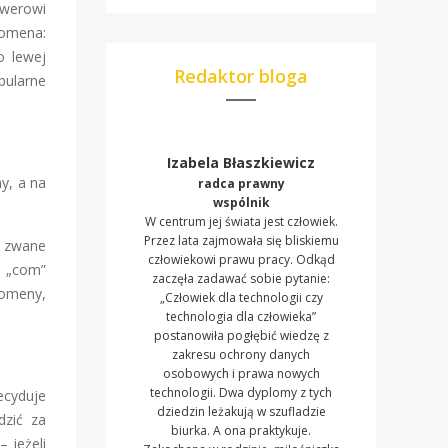
rwerowi
 domena:
o lewej
Redaktor bloga
pularne
Izabela Błaszkiewicz
y, a na
radca prawny
wspólnik
W centrum jej świata jest człowiek.
Przez lata zajmowała się bliskiemu
ak zwane
człowiekowi prawu pracy. Odkąd
e „com”
zaczęła zadawać sobie pytanie:
domeny,
„Człowiek dla technologii czy
technologia dla człowieka”
postanowiła pogłębić wiedzę z
zakresu ochrony danych
osobowych i prawa nowych
technologii. Dwa dyplomy z tych
ecyduje
dziedzin leżakują w szufladzie
dzić za
biurka. A ona praktykuje.
 jeżeli