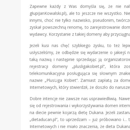
Zapewne każdy z Was domyśla się, że nie nale
głupiJanKowalski.pl), ale to jeszcze nie wszystko. 
innymi, choć nie tylko nazwisko, pseudonim, twórczo
zyskał powszechną renomę, to zarejestrowanie dom
wydawcy. Korzystanie z takiej domeny aby przyciągn
Jeżeli kusi nas chęć szybkiego zysku, to też lep
usłyszeliśmy, że odbędzie się wydarzenie o jakiejś 
taką nazwą i następnie sprzedając ją organizator
rejestracji domeny „plusligakobiet.pl”, która 
telekomunikacyjna posługująca się słownym znak
nazwie „PlusLiga Kobiet”. Zamiast zapłatą za d
Internetowych, który stwierdził, że doszło do narusz
Dobre intencje nie zawsze nas usprawiedliwią. Nawe
się od rejestrowania i wykorzystywania domen intern
na diecie pewnie kojarzą dietę Dukana. Jeżeli zasta
„dietaducan.pl”, to uprzedzam – już próbowano i… 
Internetowych i nie miało znaczenia, że dieta Dukan