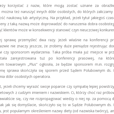
ży korzystać z nazw, które mogą zostać uznane za obraźliw
Nie można też naruszyć innych dóbr osobistych, do których zaliczamy
ść naukową lub artystyczną. Na przykład, jeżeli tytuł jakiegoś cza
eny z taką nazwą może doprowadzić do naruszenia dobra osobiste
ąć klientów może w konsekwencji stanowić czyn nieuczciwej konkuren
iej sprawę przemyśleć dwa razy. Jeżeli właśnie na konferencji p
nazwie nie znaczy jeszcze, że zrobimy duże pieniądze rejestrując d
owi czy sponsorom wydarzenia. Taka próba miała już miejsce w pr
została zarejestrowana tuż po konferencji prasowej, na któr
iem towarowym „Plus” ogłosiła, że będzie sponsorem m.in. rozg
omenę sprawa skończyła się sporem przed Sądem Polubownym ds
enia dóbr osobistych operatora.
t, jeżeli chcemy wyrazić swoje poparcie czy sympatię lepiej powstr
etowych z cudzym imieniem i nazwiskiem. Ci, którzy choć raz próbow
nawialiście się, czy nie rozpropagować wiedzy o niej np. za pomocą
tak jak się domyślacie, skończyło się to w Sądzie Polubownym ds
a, jest popularnym określeniem nazwy diety (od nazwiska twórcy), ani