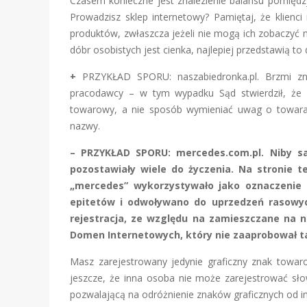
Czasem konieczne jest znalezienie balansu pomięd
Prowadzisz sklep internetowy? Pamiętaj, że klienc
produktów, zwłaszcza jeżeli nie mogą ich zobaczyć
dóbr osobistych jest cienka, najlepiej przedstawią to
+
PRZYKŁAD SPORU: naszabiedronka.pl. Brzmi zna
pracodawcy – w tym wypadku Sąd stwierdził, że 
towarowy, a nie sposób wymieniać uwag o towarac
nazwy.
– PRZYKŁAD SPORU: mercedes.com.pl. Niby sa
pozostawiały wiele do życzenia. Na stronie t
„mercedes” wykorzystywało jako oznaczenie
epitetów i odwoływano do uprzedzeń rasowyc
rejestracja, ze względu na zamieszczane na n
Domen Internetowych, który nie zaaprobował ta
Masz zarejestrowany jedynie graficzny znak towar
jeszcze, że inna osoba nie może zarejestrować sło
pozwalającą na odróżnienie znaków graficznych od inn