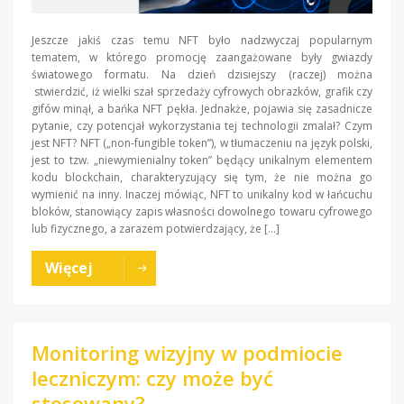
Jeszcze jakiś czas temu NFT było nadzwyczaj popularnym
tematem, w którego promocję zaangażowane były gwiazdy
światowego formatu. Na dzień dzisiejszy (raczej) można
stwierdzić, iż wielki szał sprzedaży cyfrowych obrazków, grafik czy
gifów minął, a bańka NFT pękła. Jednakże, pojawia się zasadnicze
pytanie, czy potencjał wykorzystania tej technologii zmalał? Czym
jest NFT? NFT („non-fungible token”), w tłumaczeniu na język polski,
jest to tzw. „niewymienialny token” będący unikalnym elementem
kodu blockchain, charakteryzujący się tym, że nie można go
wymienić na inny. Inaczej mówiąc, NFT to unikalny kod w łańcuchu
bloków, stanowiący zapis własności dowolnego towaru cyfrowego
lub fizycznego, a zarazem potwierdzający, że […]
Więcej
Monitoring wizyjny w podmiocie
leczniczym: czy może być
stosowany?