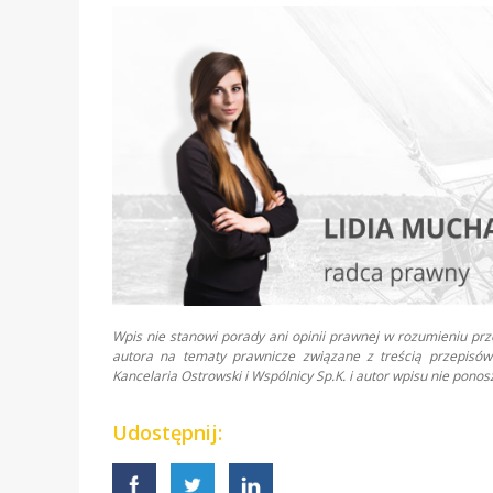
Wpis nie stanowi porady ani opinii prawnej w rozumieniu pr
autora na tematy prawnicze związane z treścią przepisów 
Kancelaria Ostrowski i Wspólnicy Sp.K. i autor wpisu nie pon
Udostępnij: