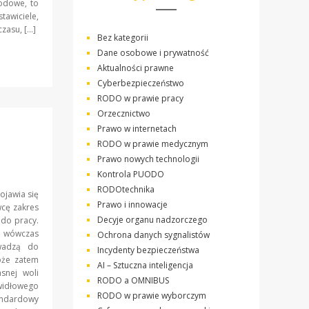
wodowe, to
tawiciele,
zasu, […]
Bez kategorii
Dane osobowe i prywatność
Aktualności prawne
Cyberbezpieczeństwo
RODO w prawie pracy
Orzecznictwo
Prawo w internetach
RODO w prawie medycznym
Prawo nowych technologii
Kontrola PUODO
RODOtechnika
ojawia się
Prawo i innowacje
wcę zakres
Decyje organu nadzorczego
 do pracy.
 wówczas
Ochrona danych sygnalistów
owadzą do
Incydenty bezpieczeństwa
oże zatem
AI – Sztuczna inteligencja
snej woli
RODO a OMNIBUS
awidłowego
RODO w prawie wyborczym
tandardowy