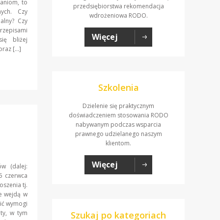
aniom, to
przedsiębiorstwa rekomendacja
nych. Czy
wdrożeniowa RODO.
alny? Czy
rzepisami
Więcej
ę bliżej
raz […]
Szkolenia
Dzielenie się praktycznym
doświadczeniem stosowania RODO
nabywanym podczas wsparcia
prawnego udzielanego naszym
klientom.
Więcej
w (dalej:
5 czerwca
szenia tj.
re wejdą w
nić wymogi
ty, w tym
Szukaj po kategoriach