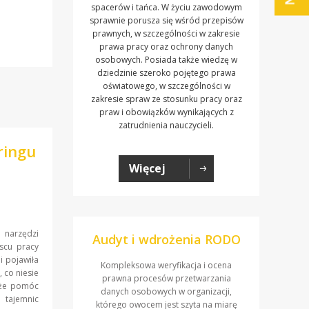
spacerów i tańca. W życiu zawodowym
sprawnie porusza się wśród przepisów
prawnych, w szczególności w zakresie
prawa pracy oraz ochrony danych
osobowych. Posiada także wiedzę w
dziedzinie szeroko pojętego prawa
oświatowego, w szczególności w
zakresie spraw ze stosunku pracy oraz
praw i obowiązków wynikających z
zatrudnienia nauczycieli.
ringu
Więcej
 narzędzi
Audyt i wdrożenia RODO
scu pracy
i pojawiła
Kompleksowa weryfikacja i ocena
 co niesie
prawna procesów przetwarzania
oże pomóc
danych osobowych w organizacji,
tajemnic
którego owocem jest szyta na miarę