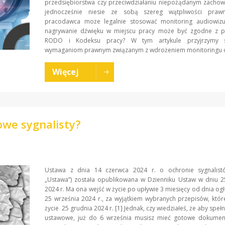
przedsiębiorstwa czy przeciwdziałaniu niepożądanym zachow
jednocześnie niesie ze sobą szereg wątpliwości praw
pracodawca może legalnie stosować monitoring audiowizu
nagrywanie dźwięku w miejscu pracy może być zgodne z p
RODO i Kodeksu pracy? W tym artykule przyjrzymy si
wymaganiom prawnym związanym z wdrożeniem monitoringu o
Więcej
owe sygnalisty?
Ustawa z dnia 14 czerwca 2024 r. o ochronie sygnalistó
„Ustawa”) została opublikowana w Dzienniku Ustaw w dniu 2
2024 r. Ma ona wejść w życie po upływie 3 miesięcy od dnia ogło
25 września 2024 r., za wyjątkiem wybranych przepisów, któ
życie 25 grudnia 2024 r. [1] Jednak, czy wiedziałeś, że aby speł
ustawowe, już do 6 września musisz mieć gotowe dokumen