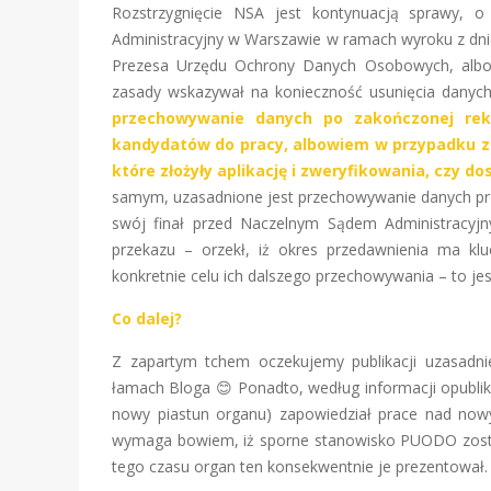
Rozstrzygnięcie NSA jest kontynuacją sprawy, o
Administracyjny w Warszawie w ramach wyroku z dnia 
Prezesa Urzędu Ochrony Danych Osobowych, albow
zasady wskazywał na konieczność usunięcia danych
przechowywanie danych po zakończonej rekr
kandydatów do pracy, albowiem w przypadku za
które złożyły aplikację i zweryfikowania, czy 
samym, uzasadnione jest przechowywanie danych prze
swój finał przed Naczelnym Sądem Administracyj
przekazu – orzekł, iż okres przedawnienia ma kl
konkretnie celu ich dalszego przechowywania – to j
Co dalej?
Z zapartym tchem oczekujemy publikacji uzasadnie
łamach Bloga 😊 Ponadto, według informacji opubli
nowy piastun organu) zapowiedział prace nad now
wymaga bowiem, iż sporne stanowisko PUODO zosta
tego czasu organ ten konsekwentnie je prezentował.