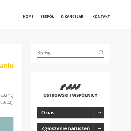
HOME
ZESPÓŁ
O KANCELARII
KONTAKT
aniu
2024r.)
00/22).
O nas
Zgłoszenie naruszeń