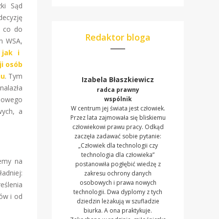
ki Sąd
decyzję
y co do
Redaktor bloga
em WSA,
jak i
i osób
iu
. Tym
Izabela Błaszkiewicz
nalazła
radca prawny
asowego
wspólnik
W centrum jej świata jest człowiek.
wych, a
Przez lata zajmowała się bliskiemu
człowiekowi prawu pracy. Odkąd
zaczęła zadawać sobie pytanie:
„Człowiek dla technologii czy
technologia dla człowieka”
jemy na
postanowiła pogłębić wiedzę z
adniej:
zakresu ochrony danych
osobowych i prawa nowych
eślenia
technologii. Dwa dyplomy z tych
ów i od
dziedzin leżakują w szufladzie
biurka. A ona praktykuje.