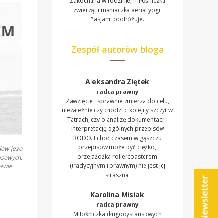
Zakochana w rodzinie, miłośniczka
zwierząt i maniaczka aerial yogi.
Pasjami podróżuje.
Zespół autorów bloga
Aleksandra Ziętek
radca prawny
Zawzięcie i sprawnie zmierza do celu,
niezależnie czy chodzi o kolejny szczyt w
Tatrach, czy o analizę dokumentacji i
interpretację ogólnych przepisów
RODO. I choć czasem w gąszczu
przepisów może być ciężko,
dów jego
przejażdżka rollercoasterem
asowych.
(tradycyjnym i prawnym) nie jest jej
awie.
straszna.
Karolina Misiak
radca prawny
Miłośniczka długodystansowych