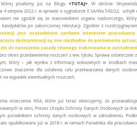
 której pisaliśmy już na Blogu
<TUTAJ>
. W skrócie: Wojewódz
4 sierpnia 2022 r. w sprawie o sygnaturze II SA/Wa 542/22, uchylił 
iem nie zgodził się ze stanowiskiem organu nadzorczego, któr
 kandydatów po zakończonej rekrutacji. Zgodnie z rozstrzygnięci
utacji jest uzasadnione zarówno interesem pracodawcy 
rzutu dyskryminacji są one niezbędne do porównania sytuacj
doszło do naruszenia zasady równego traktowania w zatrudnien
z okres przedawnienia roszczeń z ww. tytułu. Sprawa ostatecznie z
nym, który – jak wynika z informacji wskazanych w środkach m
uczowe znaczenie dla ustalenia celu przetwarzania danych osobo
est na wypadek ewentualnych roszczeń.
nia orzeczenia NSA, które już teraz obiecujemy, że przeanalizu
kowanych w sieci, Prezes Urzędu Ochrony Danych Osobowych (a dokł
ym poradnikiem ochrony danych osobowych w zatrudnieniu. Podkr
ło opublikowane już w 2018 r. w ramach Poradnika dla pracodawc