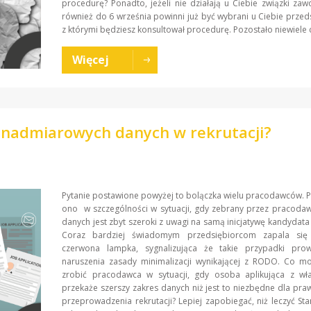
procedurę? Ponadto, jeżeli nie działają u Ciebie związki za
również do 6 września powinni już być wybrani u Ciebie przeds
z którymi będziesz konsultował procedurę. Pozostało niewiele c
Więcej
u nadmiarowych danych w rekrutacji?
Pytanie postawione powyżej to bolączka wielu pracodawców. P
ono w szczególności w sytuacji, gdy zebrany przez pracoda
danych jest zbyt szeroki z uwagi na samą inicjatywę kandydata
Coraz bardziej świadomym przedsiębiorcom zapala się
czerwona lampka, sygnalizująca że takie przypadki pr
naruszenia zasady minimalizacji wynikającej z RODO. Co m
zrobić pracodawca w sytuacji, gdy osoba aplikująca z wła
przekaże szerszy zakres danych niż jest to niezbędne dla pr
przeprowadzenia rekrutacji? Lepiej zapobiegać, niż leczyć S